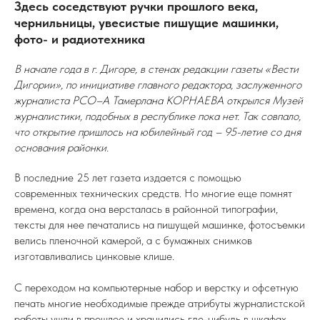
Здесь соседствуют ручки прошлого века,
чернильницы, увесистые пишущие машинки,
фото- и радиотехника
В начале года в г. Дигоре, в стенах редакции газеты «Вести
Дигории», по инициативе главного редактора, заслуженного
журналиста РСО–А Тамерлана КОРНАЕВА открылся Музей
журналистики, подобных в республике пока нет. Так совпало,
что открытие пришлось на юбилейный год – 95-летие со дня
основания районки.
В последние 25 лет газета издается с помощью
современных технических средств. Но многие еще помнят
времена, когда она версталась в районной типографии,
тексты для нее печатались на пишущей машинке, фотосъемки
велись пленочной камерой, а с бумажных снимков
изготавливались цинковые клише.
С переходом на компьютерные набор и верстку и офсетную
печать многие необходимые прежде атрибуты журналистской
работы ушли в прошлое и хранились где-нибудь в шкафах,