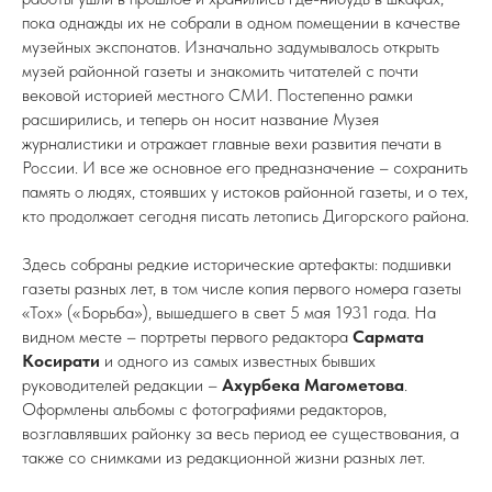
пока однажды их не собрали в одном помещении в качестве
музейных экспонатов. Изначально задумывалось открыть
музей районной газеты и знакомить читателей с почти
вековой историей местного СМИ. Постепенно рамки
расширились, и теперь он носит название Музея
журналистики и отражает главные вехи развития печати в
России. И все же основное его предназначение – сохранить
память о людях, стоявших у истоков районной газеты, и о тех,
кто продолжает сегодня писать летопись Дигорского района.
Здесь собраны редкие исторические артефакты: подшивки
газеты разных лет, в том числе копия первого номера газеты
«Тох» («Борьба»), вышедшего в свет 5 мая 1931 года. На
видном месте – портреты первого редактора
Сармата
Косирати
и одного из самых известных бывших
руководителей редакции –
Ахурбека Магометова
.
Оформлены альбомы с фотографиями редакторов,
возглавлявших районку за весь период ее существования, а
также со снимками из редакционной жизни разных лет.