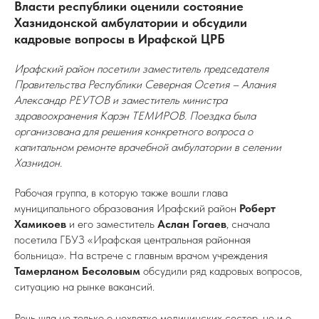
Власти республики оценили состояние
Хазнидонской амбулатории и обсудили
кадровые вопросы в Ирафской ЦРБ
Ирафский район посетили заместитель председателя
Правительства Республики Северная Осетия – Алания
Александр РЕУТОВ и заместитель министра
здравоохранения Карэн ТЕМИРОВ. Поездка была
организована для решения конкретного вопроса о
капитальном ремонте врачебной амбулатории в селении
Хазнидон.
Рабочая группа, в которую также вошли глава
муниципального образования Ирафский район
Роберт
Хамикоев
и его заместитель
Аслан Гогаев
, сначала
посетила ГБУЗ «Ирафская центральная районная
больница». На встрече с главным врачом учреждения
Тамерланом Бесоловым
обсудили ряд кадровых вопросов,
ситуацию на рынке вакансий.
Речь шла не только о нехватке медицинских сестер, но и о