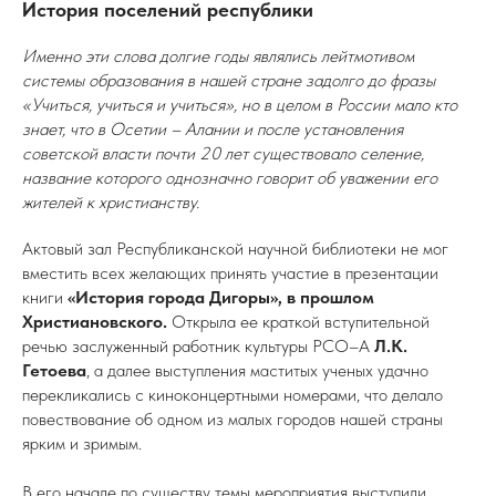
История поселений республики
Именно эти слова долгие годы являлись лейтмотивом
системы образования в нашей стране задолго до фразы
«Учиться, учиться и учиться», но в целом в России мало кто
знает, что в Осетии – Алании и после установления
советской власти почти 20 лет существовало селение,
название которого однозначно говорит об уважении его
жителей к христианству.
Актовый зал Республиканской научной библиотеки не мог
вместить всех желающих принять участие в презентации
книги
«История города Дигоры», в прошлом
Христиановского.
Открыла ее краткой вступительной
речью заслуженный работник культуры РСО–А
Л.К.
Гетоева
, а далее выступления маститых ученых удачно
перекликались с киноконцертными номерами, что делало
повествование об одном из малых городов нашей страны
ярким и зримым.
В его начале по существу темы мероприятия выступили