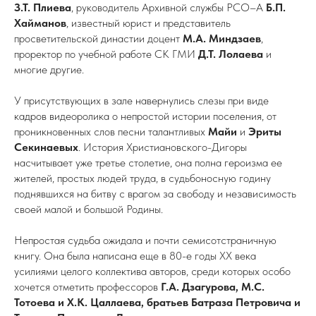
З.Т.
Плиева
, руководитель Архивной службы РСО–А
Б.П.
Хайманов
, известный юрист и представитель
просветительской династии доцент
М.А. Миндзаев
,
проректор по учебной работе СК ГМИ
Д.Т. Лолаева
и
многие другие.
У присутствующих в зале навернулись слезы при виде
кадров видеоролика о непростой истории поселения, от
проникновенных слов песни талантливых
Майи
и
Эриты
Секинаевых
. История Христиановского-Дигоры
насчитывает уже третье столетие, она полна героизма ее
жителей, простых людей труда, в судьбоносную годину
поднявшихся на битву с врагом за свободу и независимость
своей малой и большой Родины.
Непростая судьба ожидала и почти семисотстраничную
книгу. Она была написана еще в 80-е годы ХХ века
усилиями целого коллектива авторов, среди которых особо
хочется отметить профессоров
Г.А. Дзагурова, М.С.
Тотоева и Х.К. Цаллаева, братьев Батраза Петровича и