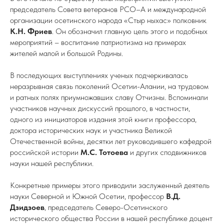
председатель Совета ветеранов РСО–А и международной
организации осетинского народа «Стыр ныхас» полковник
К.Н. Фриев
. Он обозначил главную цель этого и подобных
мероприятий – воспитание патриотизма на примерах
жителей малой и большой Родины.
В последующих выступлениях ученых подчеркивалась
неразрывная связь поколений Осетии-Алании, на трудовом
и ратных полях приумножавших славу Отчизны. Вспоминали
участников научных дискуссий прошлого, в частности,
одного из инициаторов издания этой книги профессора,
доктора исторических наук и участника Великой
Отечественной войны, десятки лет руководившего кафедрой
российской истории
М.С. Тотоева
и других сподвижников
науки нашей республики.
Конкретные примеры этого приводили заслуженный деятель
науки Северной и Южной Осетии, профессор
В.Д.
Дзидзоев
, председатель Северо-Осетинского
исторического общества России в нашей республике доцент