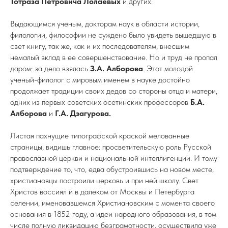
Тотраза Петровича Лолаевых
и других.
Выдающимся ученым, докторам наук в области истории,
филологии, философии не суждено было увидеть вышедшую в
свет книгу, так же, как и их последователям, внесшим
немалый вклад в ее совершенствование. Но и труд не пропал
даром: за дело взялась
З.А. Алборова
. Этот молодой
ученый-филолог с мировым именем в науке достойно
продолжает традиции своих дедов со стороны отца и матери,
одних из первых советских осетинских профессоров
Б.А.
Алборова
и
Г.А. Дзагурова.
Листая пахнущие типографской краской мелованные
страницы, видишь главное: просветительскую роль Русской
православной церкви и национальной интеллигенции. И тому
подтверждение то, что, едва обустроившись на новом месте,
христиановцы построили церковь и при ней школу. Свет
Христов воссиял и в далеком от Москвы и Петербурга
селении, именовавшемся Христиановским с момента своего
основания в 1852 году, а идеи народного образования, в том
числе полную ликвидацию безграмотности, осуществила уже