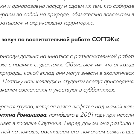
ки и одноразовую посуду и сдаем их тем, кто собирае
ираем за собой на природе, обязательно вовлекаем в
хватываем и окружающую территорию.
завуч по воспитательной работе СОГТЭКа:
рироды должна начинаться с разъяснительной работ
же с нашими студентами. Объясняем им, что от каждо
 природы, какой вклад они могут внести в экологичес
 Поэтому наш колледж и студенты всегда присоединя
кциям озеленения и участвуют в субботниках.
ерская группа, которая взяла шефство над мамой ка
нтина Романцова
, погибшего в 2001 году при испол
ивет в поселке Спутнике. Перед домом она разбила 
 ней на помощь, расчищаем его, помогаем сажать цв