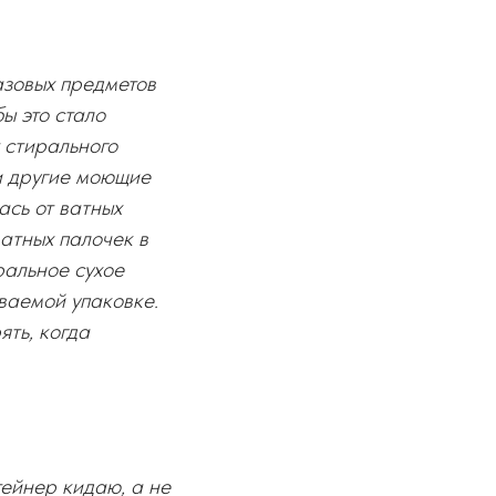
азовых предметов
ы это стало
 стирального
 и другие моющие
ась от ватных
ватных палочек в
ральное сухое
ваемой упаковке.
ять, когда
тейнер кидаю, а не