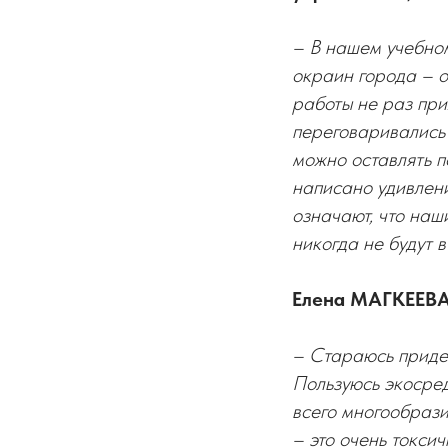
– В нашем учебно
окраин города – о
работы не раз при
переговаривались 
можно оставлять п
написано удивлени
означают, что на
никогда не будут в
Елена МАГКЕЕВА
– Стараюсь придер
Пользуюсь экосред
всего многообраз
– это очень токси