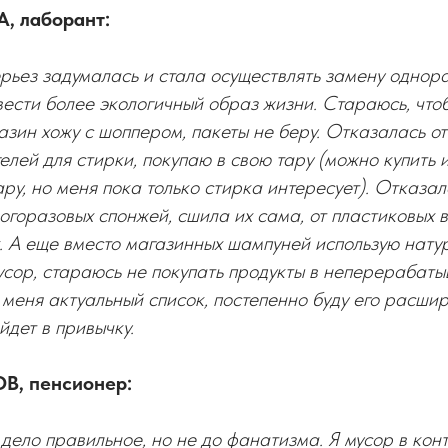
, лаборант:
серьез задумалась и стала осуществлять замену однор
ести более экологичный образ жизни. Стараюсь, чтоб
азин хожу с шоппером, пакеты не беру. Отказалась от
гелей для стирки, покупаю в свою тару (можно купить
ару, но меня пока только стирка интересует). Отказал
ногоразовых спонжей, сшила их сама, от пластиковых 
. А еще вместо магазинных шампуней использую нату
сор, стараюсь не покупать продукты в неперерабаты
меня актуальный список, постепенно буду его расшир
дет в привычку.
В, пенсионер:
дело правильное, но не до фанатизма. Я мусор в кон