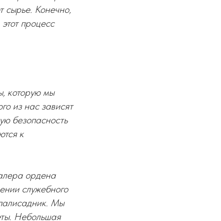
т сырье. Конечно,
 этот процесс
ы, которую мы
го из нас зависят
кую безопасность
ются к
валера ордена
нении служебного
палисадник. Мы
еты. Небольшая