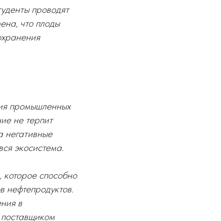
туденты проводят
ена, что плоды
охранения
вия промышленных
ие не терпит
а негативные
вся экосистема.
, которое способно
в нефтепродуктов.
ния в
 поставщиком