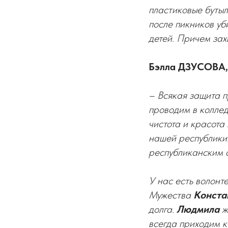
пластиковые бутыл
после пикников уб
детей. Причем за
Бэлла ДЗУСОВА, 
– Всякая защита п
проводим в коллед
чистота и красота
нашей республики.
республиканским а
У нас есть волонт
Мужества
Конста
долга.
Людмила
ж
всегда приходим к