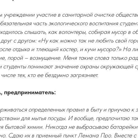
м учреждении участие в санитарной очистке обществ
бязательная часть экологического воспитания студен
ходилось слышать, как волонтеры, собирая мусор в 
друг с другом: «Ну как можно так не любить свой гор
осле отдыха и тлеющий костер, и кучи мусора?» На л
е, порой – возмущение. Меня такие слова только рад
ши студенты понимают значение охраны окружающей с
 числе тех, кто ее бездумно загрязняет.
, предприниматель:
живаться определенных правил в быту и приучаю к эт
ствами для мытья посуды. И вообще, предпочитаю та
ия бытовой химии. Никогда не выбрасываю батарейки
чно. Сдаю их в приемный пункт Лемана Про. Вместе 