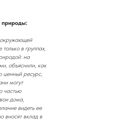
 природы:
е окружающей
только в группах,
риродой: на
и, объяснили, как
о ценный ресурс,
зни могут
ло частью
вои дома,
елание видеть ее
о вносят вклад в