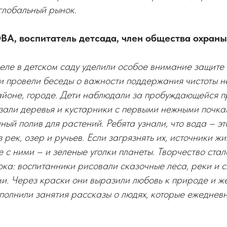
 глобальный рынок.
А, воспитатель детсада, член общества охраны
еле в детском саду уделили особое внимание защит
и провели беседы о важности поддержания чистоты не 
районе, городе. Дети наблюдали за пробуждающейся п
зали деревья и кустарники с первыми нежными почкам
ый полив для растений. Ребята узнали, что вода – эт
 рек, озер и ручьев. Если загрязнять их, источники жи
е с ними – и зеленые уголки планеты. Творчество ста
ока: воспитанники рисовали сказочные леса, реки и с
. Через краски они выразили любовь к природе и ж
олнили занятия рассказы о людях, которые ежедневн