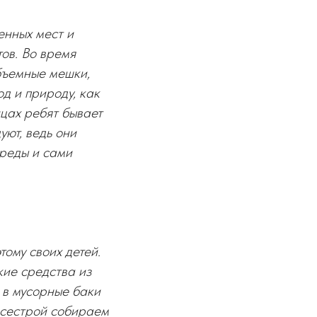
енных мест и
тов. Во время
объемные мешки,
од и природу, как
ицах ребят бывает
уют, ведь они
реды и сами
ому своих детей.
кие средства из
 в мусорные баки
с сестрой собираем