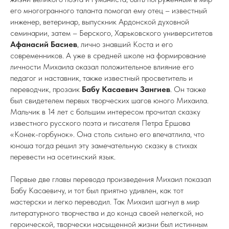
его многогранного таланта помогал ему отец – известный
инженер, ветеринар, выпускник Ардонской духовной
семинарии, затем – Берского, Харьковского университетов
Афанасий Басиев
, лично знавший Коста и его
современников. А уже в средней школе на формирование
личности Михаила оказал положительное влияние его
педагог и наставник, также известный просветитель и
переводчик, прозаик
Бабу Касаевич Зангиев
. Он также
был свидетелем первых творческих шагов юного Михаила.
Мальчик в 14 лет с большим интересом прочитал сказку
известного русского поэта и писателя Петра Ершова
«Конек-горбунок». Она столь сильно его впечатлила, что
юноша тогда решил эту замечательную сказку в стихах
перевести на осетинский язык.
Первые две главы перевода произведения Михаил показал
Бабу Касаевичу, и тот был приятно удивлен, как тот
мастерски и легко переводил. Так Михаил шагнул в мир
литературного творчества и до конца своей нелегкой, но
героической, творчески насыщенной жизни был истинным