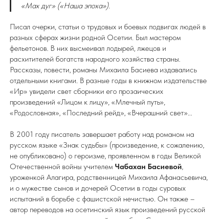
«Мах дуг» («Наша эпоха»).
Писал очерки, статьи о трудовых и боевых подвигах людей в
разных сферах жизни родной Осетии. Был мастером
фельетонов. В них высмеивал лодырей, лжецов и
расхитителей богатств народного хозяйства страны.
Рассказы, повести, романы Михаила Басиева издавались
отдельными книгами. В разные годы в книжном издательстве
«Ир» увидели свет сборники его прозаических
произведений «Лицом к лицу», «Млечный путь»,
«Родословная», «Последний рейд», «Вчерашний свет»...
В 2001 году писатель завершает работу над романом на
русском языке «Знак судьбы» (произведение, к сожалению,
не опубликовано) о героизме, проявленном в годы Великой
Отечественной войны учителем
Чабахан Басиевой
,
уроженкой Алагира, родственницей Михаила Афанасьевича,
и о мужестве сынов и дочерей Осетии в годы суровых
испытаний в борьбе с фашистской нечистью. Он также –
автор переводов на осетинский язык произведений русской