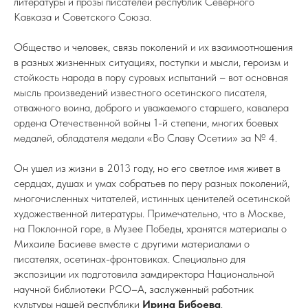
литературы и прозы писателей республик Северного
Кавказа и Советского Союза.
Общество и человек, связь поколений и их взаимоотношения
в разных жизненных ситуациях, поступки и мысли, героизм и
стойкость народа в пору суровых испытаний – вот основная
мысль произведений известного осетинского писателя,
отважного воина, доброго и уважаемого старшего, кавалера
ордена Отечественной войны 1-й степени, многих боевых
медалей, обладателя медали «Во Славу Осетии» за № 4.
Он ушел из жизни в 2013 году, но его светлое имя живет в
сердцах, душах и умах собратьев по перу разных поколений,
многочисленных читателей, истинных ценителей осетинской
художественной литературы. Примечательно, что в Москве,
на Поклонной горе, в Музее Победы, хранятся материалы о
Михаиле Басиеве вместе с другими материалами о
писателях, осетинах-фронтовиках. Специально для
экспозиции их подготовила замдиректора Национальной
научной библиотеки РСО–А, заслуженный работник
культуры нашей республики
Ирина Бибоева
.