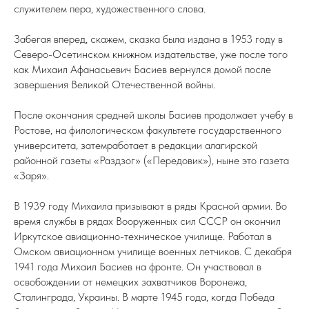
служителем пера, художественного слова.
Забегая вперед, скажем, сказка была издана в 1953 году в
Северо-Осетинском книжном издательстве, уже после того
как Михаил Афанасьевич Басиев вернулся домой после
завершения Великой Отечественной войны.
После окончания средней школы Басиев продолжает учебу в
Ростове, на филологическом факультете государственного
университета, затемработает в редакции алагирской
районной газеты «Раздзог» («Передовик»), ныне это газета
«Заря».
В 1939 году Михаила призывают в ряды Красной армии. Во
время службы в рядах Вооруженных сил СССР он окончил
Иркутское авиационно-техническое училище. Работал в
Омском авиационном училище военных летчиков. С декабря
1941 года Михаил Басиев на фронте. Он участвовал в
освобождении от немецких захватчиков Воронежа,
Сталинграда, Украины. В марте 1945 года, когда Победа