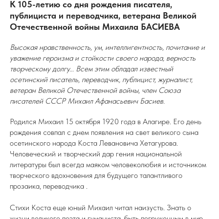
К 105-летию со дня рождения писателя,
публициста и переводчика, ветерана Великой
Отечественной войны Михаила БАСИЕВА
Высокая нравственность, ум, интеллигентность, почитание и
уважение героизма и стойкости своего народа, верность
творческому долгу... Всем этим обладал известный
осетинский писатель, переводчик, публицист, журналист,
ветеран Великой Отечественной войны, член Союза
писателей СССР Михаил Афанасьевич Басиев.
Родился Михаил 15 октября 1920 года в Алагире. Его день
рождения совпал с днем появления на свет великого сына
осетинского народа Коста Левановича Хетагурова.
Человеческий и творческий дар гения национальной
литературы был всегда маяком человеколюбия и источником
творческого вдохновения для будущего талантливого
прозаика, переводчика .
Стихи Коста еще юный Михаил читал наизусть. Знать о
жизни великого поэта и гуманиста, быть погруженным в мир