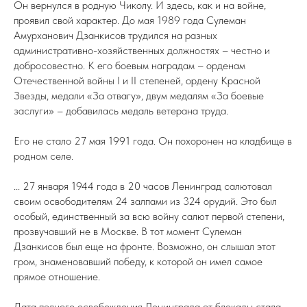
Он вернулся в родную Чиколу. И здесь, как и на войне,
проявил свой характер. До мая 1989 года Сулеман
Амурханович Дзанкисов трудился на разных
административно-хозяйственных должностях – честно и
добросовестно. К его боевым наградам – орденам
Отечественной войны I и II степеней, ордену Красной
Звезды, медали «За отвагу», двум медалям «За боевые
заслуги» – добавилась медаль ветерана труда.
Его не стало 27 мая 1991 года. Он похоронен на кладбище в
родном селе.
... 27 января 1944 года в 20 часов Ленинград салютовал
своим освободителям 24 залпами из 324 орудий. Это был
особый, единственный за всю войну салют первой степени,
прозвучавший не в Москве. В тот момент Сулеман
Дзанкисов был еще на фронте. Возможно, он слышал этот
гром, знаменовавший победу, к которой он имел самое
прямое отношение.
Дата полного освобождения Ленинграда от блокады стала