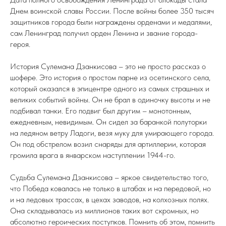
Днем воинской славы России. После войны более 350 тысяч
защитников города были награждены орденами и медалями,
сам Ленинград получил орден Ленина и звание города-
героя.
История Сулемана Дзанкисова – это не просто рассказ о
шофере. Это история о простом парне из осетинского села,
который оказался в эпицентре одного из самых страшных и
великих событий войны. Он не брал в одиночку высоты и не
подбивал танки. Его подвиг был другим – монотонным,
ежедневным, невидимым. Он сидел за баранкой полуторки
на ледяном ветру Ладоги, везя муку для умирающего города.
Он под обстрелом возил снаряды для артиллерии, которая
громила врага в январском наступлении 1944-го.
Судьба Сулемана Дзанкисова – яркое свидетельство того,
что Победа ковалась не только в штабах и на передовой, но
и на ледовых трассах, в цехах заводов, на колхозных полях.
Она складывалась из миллионов таких вот скромных, но
абсолютно героических поступков. Помнить об этом, помнить