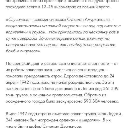
обстреливали ее из артиллерии, бомбили с воздуха. Трасса
проходила всего в 12–15 километрах от позиций врага.
«Случалось,
– вспоминал позже Сулеман Амурханович, –
когда автомашины на полной скорости шли под лед вместе с
водителями и грузом… Нам приходилось по нескольку раз в
сутки совершать 36-километровые рейсы, ежеминутно
рискуя провалиться под лед или погибнуть под разрывами
бомб и снарядов».
Но воинский долг и острое сознание ответственности – от
их работы зависела жизнь миллионов ленинградцев –
помогали преодолевать страх. Дорога действовала до 24
апреля 1942 года, пока не начал разрушаться лед. За эти
пять месяцев по ней было доставлено в Ленинград 361 309
тонн грузов, в основном продовольствия. Обратно из
осажденного города было эвакуировано 590 304 человека.
В мае 1942 года страна отметила подвиг тружеников Ладоги.
341 человек был награжден орденами и медалями. В их
числе был и шофер Сулеман Дзанкисов.