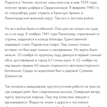
Родился в Чиколе, окончил семь классов, в мае 1939 года
получил права шофера в Орджоникидзе. В феврале 1940-го
по спецнабору ушел служить в Красную Армию, в
Ленинградский военный округ. Там его и застала война.
Но его война была особенной. Она шла не только на суше,
но и на льду. К ноябрю 1941 года Ленинград, отрезанный от
страны, задыхался в кольце блокады. Единственной
надеждой стало Ладожское озеро. Лед только-только
вставал, он был еще тонким и ненадежным. Но ждать было
нельзя. 20 ноября по хрупкому льду двинулся первый санный
обоз, доставивший в город 63 тонны муки. А 22 ноября на
лед вышли первые 60 машин отдельного автотранспортного
батальона. Среди их водителей был и рядовой Сулеман
Дзанкисов.
Так началась ежедневная, круглосуточная работа на трассе,
где каждый рейс был смертельным риском. Северный ветер,
пурга, трескучие морозы. Лед под колесами трещал и
проламывался. Фашисты знали о дороге и постоянно