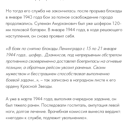
Но тогда его служба не закончилась: после прорыва блокады
в январе 1943 года бои за полное освобождение города
продолжались. Сулеман Амурханович был уже шофером 120-
мм полковой батареи. В январе 1944 года, в ходе решающего
наступления, он снова проявил себя.
«В боях по снятию блокады Ленинграда с 15 по 21 января
1944 года… шофер… Дзанкисов, под непрерывным обстрелом
противника своевременно доставлял боеприпасы на огневые
позиции, а обратным рейсом увозил раненых. Своим
мужеством и бесстрашием способствовал выполнению
боевой задачи…»,
– так записано в наградном листе к его
ордену Красной Звезды.
А уже в марте 1944 года, выполняя очередное задание, он
был тяжело ранен. Последовали госпиталь, ампутация левой
ноги, долгое лечение. Врачебная комиссия вынесла вердикт:
«негоден к службе, подлежит увольнению».