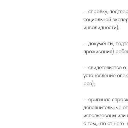
– справку, подтв
социальной экспер
инвалидности);
– документы, под
проживания) ребен
– свидетельство о
установление опек
раз);
– оригинал справк
дополнительные о
использованы или 
о том, что от нег