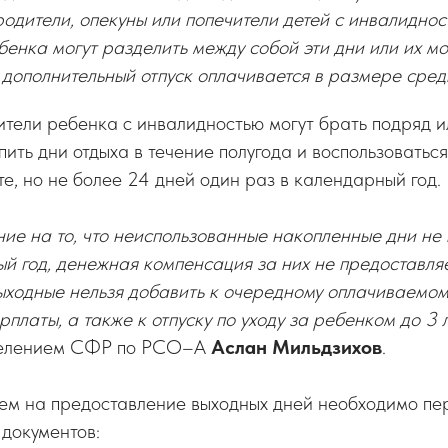
одители, опекуны или попечители детей с инвалидност
енка могут разделить между собой эти дни или их мо
й дополнительный отпуск оплачивается в размере сред
тели ребенка с инвалидностью могут брать подряд и
ить дни отдыха в течение полугода и воспользоватьс
е, но не более 24 дней один раз в календарный год.
е на то, что неиспользованные накопленные дни не 
й год, денежная компенсация за них не предоставляе
ходные нельзя добавить к очередному оплачиваемому 
платы, а также к отпуску по уходу за ребенком до 3 л
делением СФР по РСО–А
Аслан Мильдзихов
.
ием на предоставление выходных дней необходимо пе
документов: