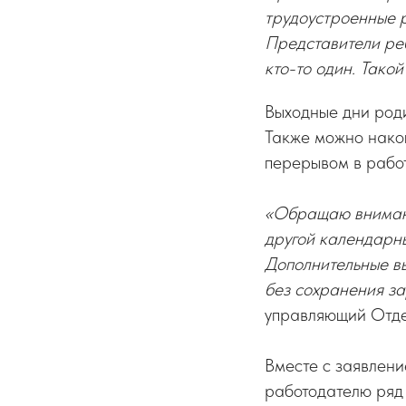
трудоустроенные р
Представители реб
кто-то один. Тако
Выходные дни роди
Также можно накоп
перерывом в работ
«Обращаю внимани
другой календарны
Дополнительные вы
без сохранения зар
управляющий От
Вместе с заявлен
работодателю ряд 