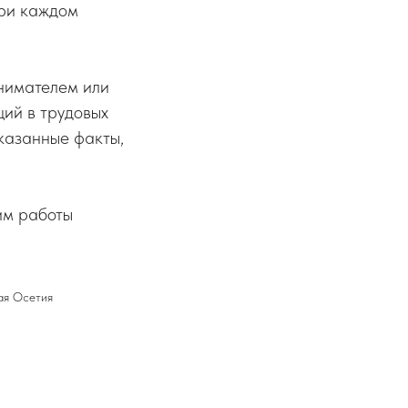
при каждом
инимателем или
щий в трудовых
казанные факты,
им работы
ая Осетия