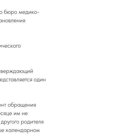
ую бюро медико-
тановления
ического
одтверждающий
едставляется один
мент обращения
сяце им не
 другого родителя
м же календарном