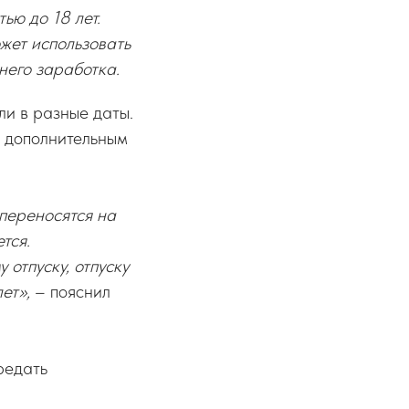
ью до 18 лет.
жет использовать
него заработка.
ли в разные даты.
я дополнительным
переносятся на
тся.
отпуску, отпуску
ет»,
– пояснил
редать