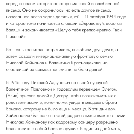
перед началом которых он отправил своей возлюбленной
письмо. Оно не сохранилось, но есть другое письмо,
написанное всего через десять дней – 11 октября 1944 года
и которое тоже начинается словами «Здравствуй, дорогая
Валя…» и заканчивается «Целую тебя крепко-крепко. Твой
Николай».
Вот так в госпитале встретились, полюбили друг друга, а
затем создали интернациональную фронтовую семью
Николай Хайманов и Валентина Краснощекова, но
счастливой их совместная жизнь не была долгой.
В 1946 году Николай Адзунович со своей супругой
Валентиной Павловной и годовалым первенцем Олегом
(Алик) приехал домой в Дигору, чтобы познакомить их с
родственниками и, конечно же, увидеть младшего брата
Ермака, которому не было еще и месяца. В эти дни дом
Хаймановых был полон гостей, радовавшихся вместе с ними.
Николаю Хайманову как кадровому офицеру разрешено
было носить с собой боевое оружие. В один из дней мать,