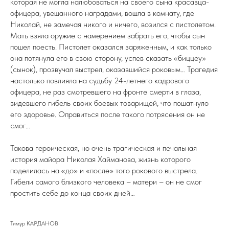
которая не могла налюбоваться на своего сына красавца-
офицера, увешанного наградами, вошла в комнату, где
Николай, не замечая никого и ничего, возился с пистолетом.
Мать взяла оружие с намерением забрать его, чтобы сын
пошел поесть. Пистолет оказался заряженным, и как только
она потянула его в свою сторону, успев сказать «биццеу»
(сынок), прозвучал выстрел, оказавшийся роковым… Трагедия
настолько повлияла на судьбу 24-летнего кадрового
офицера, не раз смотревшего на фронте смерти в глаза,
видевшего гибель своих боевых товарищей, что пошатнуло
его здоровье. Оправиться после такого потрясения он не
смог…
Такова героическая, но очень трагическая и печальная
история майора Николая Хайманова, жизнь которого
поделилась на «до» и «после» того рокового выстрела.
Гибели самого близкого человека – матери – он не смог
простить себе до конца своих дней…
Тимур КАРДАНОВ