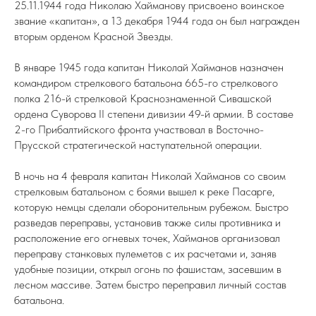
25.11.1944 года Николаю Хайманову присвоено воинское
звание «капитан», а 13 декабря 1944 года он был награжден
вторым орденом Красной Звезды.
В январе 1945 года капитан Николай Хайманов назначен
командиром стрелкового батальона 665-го стрелкового
полка 216-й стрелковой Краснознаменной Сивашской
ордена Суворова II степени дивизии 49-й армии. В составе
2-го Прибалтийского фронта участвовал в Восточно-
Прусской стратегической наступательной операции.
В ночь на 4 февраля капитан Николай Хайманов со своим
стрелковым батальоном с боями вышел к реке Пасарге,
которую немцы сделали оборонительным рубежом. Быстро
разведав переправы, установив также силы противника и
расположение его огневых точек, Хайманов организовал
переправу станковых пулеметов с их расчетами и, заняв
удобные позиции, открыл огонь по фашистам, засевшим в
лесном массиве. Затем быстро переправил личный состав
батальона.