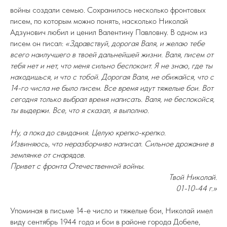
войны создали семью. Сохранилось несколько фронтовых
писем, по которым можно понять, насколько Николай
Адзунович любил и ценил Валентину Павловну. В одном из
писем он писал:
«Здравствуй, дорогая Валя, и желаю тебе
всего наилучшего в твоей дальнейшей жизни. Валя, писем от
тебя нет и нет, что меня сильно беспокоит. Я не знаю, где ты
находишься, и что с тобой. Дорогая Валя, не обижайся, что с
14-го числа не было писем. Все время идут тяжелые бои. Вот
сегодня только выбрал время написать. Валя, не беспокойся,
ты выдержи. Все, что я сказал, я выполню.
Ну, а пока до свидания. Целую крепко-крепко.
Извиняюсь, что неразборчиво написал. Сильное дрожание в
землянке от снарядов.
Привет с фронта Отечественной войны.
Твой Николай.
01-10-44 г.»
Упоминая в письме 14-е число и тяжелые бои, Николай имел
виду сентябрь 1944 года и бои в районе города Добеле,