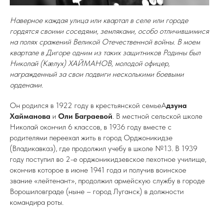
Наверное каждая улица или квартал в селе или городе
гордятся своими соседями, земляками, особо отличившимися
на полях сражений Великой Отечественной войны. В моем
квартале в Дигоре одним из таких защитников Родины был
Николай (Кæлух) ХАЙМАНОВ, молодой офицер,
награжденный за свои подвиги несколькими боевыми
орденами.
Он родился в 1922 году в крестьянской семьеА
дзуна
Хайманова
и
Оли Баграевой
. В местной сельской школе
Николай окончил 6 классов, в 1936 году вместе с
родителями переехал жить в город Орджоникидзе
(Владикавказ), где продолжил учебу в школе №13. В 1939
году поступил во 2-е орджоникидзевское пехотное училище,
окончив которое в июне 1941 года и получив воинское
звание «лейтенант», продолжил армейскую службу в городе
Ворошиловграде (ныне – город Луганск) в должности
командира роты.