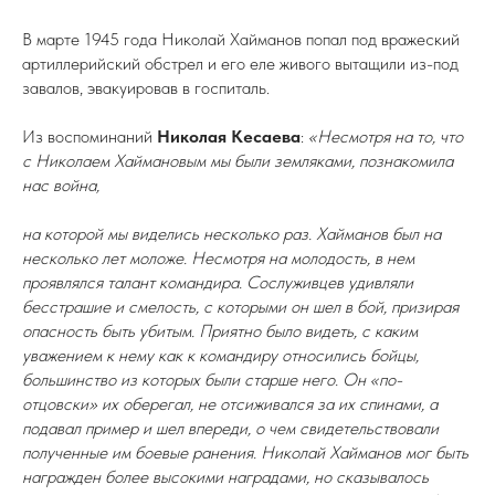
В марте 1945 года Николай Хайманов попал под вражеский
артиллерийский обстрел и его еле живого вытащили из-под
завалов, эвакуировав в госпиталь.
Из воспоминаний
Николая Кесаева
:
«Несмотря на то, что
с Николаем Хаймановым мы были земляками, познакомила
нас война,
на которой мы виделись несколько раз. Хайманов был на
несколько лет моложе. Несмотря на молодость, в нем
проявлялся талант командира. Сослуживцев удивляли
бесстрашие и смелость, с которыми он шел в бой, призирая
опасность быть убитым. Приятно было видеть, с каким
уважением к нему как к командиру относились бойцы,
большинство из которых были старше него. Он «по-
отцовски» их оберегал, не отсиживался за их спинами, а
подавал пример и шел впереди, о чем свидетельствовали
полученные им боевые ранения. Николай Хайманов мог быть
награжден более высокими наградами, но сказывалось