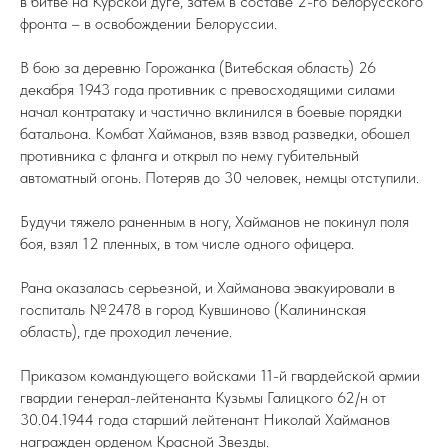
в битве на Курской дуге, затем в составе 2-го Белорусского
фронта – в освобождении Белоруссии.
В бою за деревню Горожанка (Витебская область) 26
декабря 1943 года противник с превосходящими силами
начал контратаку и частично вклинился в боевые порядки
батальона. Комбат Хайманов, взяв взвод разведки, обошел
противника с фланга и открыл по нему губительный
автоматный огонь. Потеряв до 30 человек, немцы отступили.
Будучи тяжело раненным в ногу, Хайманов не покинул поля
боя, взял 12 пленных, в том числе одного офицера.
Рана оказалась серьезной, и Хайманова эвакуировали в
госпиталь №2478 в город Кувшиново (Калининская
область), где проходил лечение.
Приказом командующего войсками 11-й гвардейской армии
гвардии генерал-лейтенанта Кузьмы Галицкого 62/н от
30.04.1944 года старший лейтенант Николай Хайманов
награжден орденом Красной Звезды.