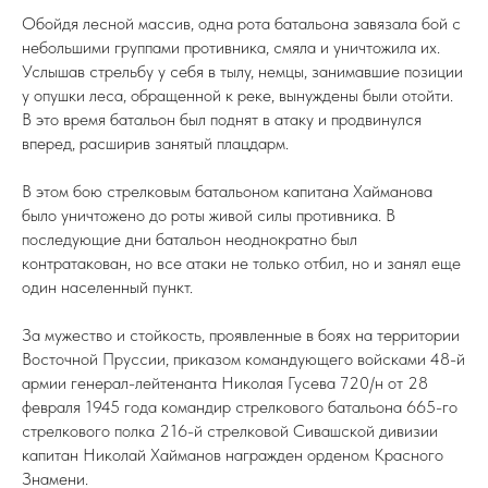
Обойдя лесной массив, одна рота батальона завязала бой с
небольшими группами противника, смяла и уничтожила их.
Услышав стрельбу у себя в тылу, немцы, занимавшие позиции
у опушки леса, обращенной к реке, вынуждены были отойти.
В это время батальон был поднят в атаку и продвинулся
вперед, расширив занятый плацдарм.
В этом бою стрелковым батальоном капитана Хайманова
было уничтожено до роты живой силы противника. В
последующие дни батальон неоднократно был
контратакован, но все атаки не только отбил, но и занял еще
один населенный пункт.
За мужество и стойкость, проявленные в боях на территории
Восточной Пруссии, приказом командующего войсками 48-й
армии генерал-лейтенанта Николая Гусева 720/н от 28
февраля 1945 года командир стрелкового батальона 665-го
стрелкового полка 216-й стрелковой Сивашской дивизии
капитан Николай Хайманов награжден орденом Красного
Знамени.