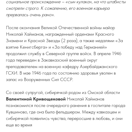
социальное происхождение – «сын кулака», на что штабисты
смотрели строго. К сожалению, его военная карьера
прервалась очень рано».
После окончания Великой Отечественной войны майор
Николай Хайманов, награжденный орденами Красного
Знамени и Красной Звезды (2 раза), а также медалями «За
взятие Кенигсберга» и «За победу над Германией»
продолжил службу в Северной группе войск. В апреле 1946
года переведен в Закавказский военный округ
преподавателем на военную кафедру Азербайджанского
ГСХИ. В мае 1946 года по состоянию здоровья уволен в
запас из Вооруженных Сил СССР.
Со своей супругой, сибирячкой родом из Омской области
Валентиной Кривощековой
Николай Хайманов
познакомился после очередного ранения в госпитале города
Кувшиново, где она была фельдшером. Между кавказцем и
сибирячкой появились чувства, переросшие в любовь, и они
еще во время