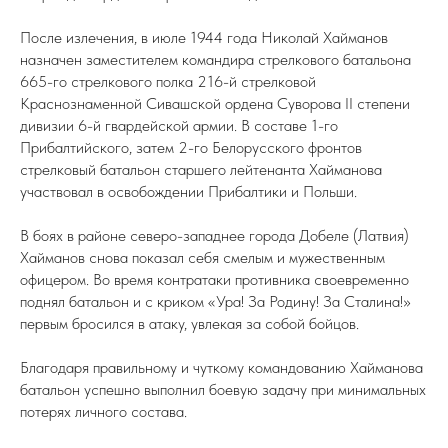
После излечения, в июле 1944 года Николай Хайманов
назначен заместителем командира стрелкового батальона
665-го стрелкового полка 216-й стрелковой
Краснознаменной Сивашской ордена Суворова II степени
дивизии 6-й гвардейской армии. В составе 1-го
Прибалтийского, затем 2-го Белорусского фронтов
стрелковый батальон старшего лейтенанта Хайманова
участвовал в освобождении Прибалтики и Польши.
В боях в районе северо-западнее города Добеле (Латвия)
Хайманов снова показал себя смелым и мужественным
офицером. Во время контратаки противника своевременно
поднял батальон и с криком «Ура! За Родину! За Сталина!»
первым бросился в атаку, увлекая за собой бойцов.
Благодаря правильному и чуткому командованию Хайманова
батальон успешно выполнил боевую задачу при минимальных
потерях личного состава.