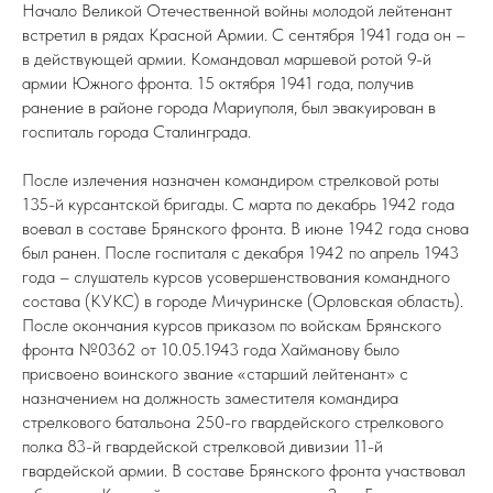
Начало Великой Отечественной войны молодой лейтенант
встретил в рядах Красной Армии. С сентября 1941 года он –
в действующей армии. Командовал маршевой ротой 9-й
армии Южного фронта. 15 октября 1941 года, получив
ранение в районе города Мариуполя, был эвакуирован в
госпиталь города Сталинграда.
После излечения назначен командиром стрелковой роты
135-й курсантской бригады. С марта по декабрь 1942 года
воевал в составе Брянского фронта. В июне 1942 года снова
был ранен. После госпиталя с декабря 1942 по апрель 1943
года – слушатель курсов усовершенствования командного
состава (КУКС) в городе Мичуринске (Орловская область).
После окончания курсов приказом по войскам Брянского
фронта №0362 от 10.05.1943 года Хайманову было
присвоено воинского звание «старший лейтенант» с
назначением на должность заместителя командира
стрелкового батальона 250-го гвардейского стрелкового
полка 83-й гвардейской стрелковой дивизии 11-й
гвардейской армии. В составе Брянского фронта участвовал