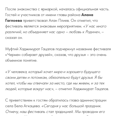
После знакомства с ярмаркой, началась официальная часть.
Гостей и участников от имени главы района
Алана
Гаглоева
приветствовал Алан Плиев. Он отметил, что
фестиваль является знаковым мероприятием.
«У нас много
различий, но объединяет нас одно – любовь к Родине»,
–
сказал он.
Муфтий Хаджимурат Гацалов подчеркнул название фестиваля
«Чермен собирает друзей», сказав, что друзья – это очень
объемное понятие.
«У человека, который хочет мира и хорошего будущего
своим детям и потомкам, обязательно будут друзья. Я бы
хотел, чтобы мы отвечали за место, где мы живем, и за тех
людей, которые вокруг нас»
, – отметил Хаджимурат Гацалов.
С приветствием к гостям обратилась глава администрации
села Бела Агкацева.
«Сегодня у нас большой праздник.
Отмечу, наш фестиваль стал традицией. Мы проводим его