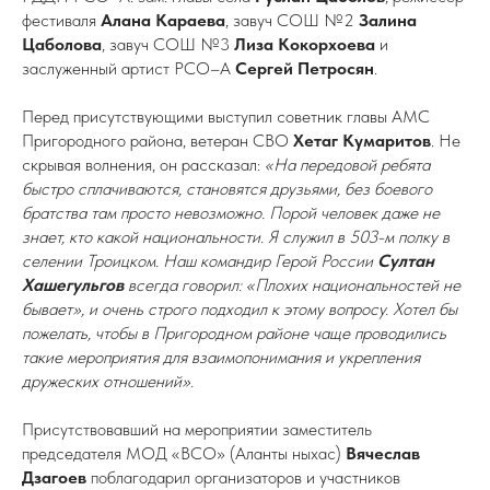
фестиваля
Алана Караева
, завуч СОШ №2
Залина
Цаболова
, завуч СОШ №3
Лиза Кокорхоева
и
заслуженный артист РСО–А
Сергей Петросян
.
Перед присутствующими выступил советник главы АМС
Пригородного района, ветеран СВО
Хетаг Кумаритов
. Не
скрывая волнения, он рассказал:
«На передовой ребята
быстро сплачиваются, становятся друзьями, без боевого
братства там просто невозможно. Порой человек даже не
знает, кто какой национальности. Я служил в 503-м полку в
селении Троицком. Наш командир Герой России
Султан
Хашегульгов
всегда говорил: «Плохих национальностей не
бывает», и очень строго подходил к этому вопросу. Хотел бы
пожелать, чтобы в Пригородном районе чаще проводились
такие мероприятия для взаимопонимания и укрепления
дружеских отношений».
Присутствовавший на мероприятии заместитель
председателя МОД «ВСО» (Аланты ныхас)
Вячеслав
Дзагоев
поблагодарил организаторов и участников