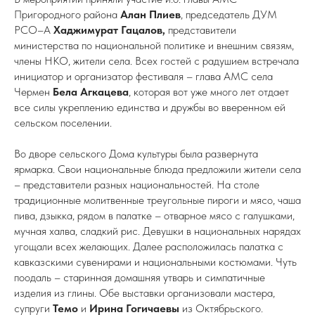
Пригородного района
Алан Плиев
, председатель ДУМ
РСО–А
Хаджимурат Гацалов,
представители
министерства по национальной политике и внешним связям,
члены НКО, жители села. Всех гостей с радушием встречала
инициатор и организатор фестиваля – глава АМС села
Чермен
Бела Агкацева
, которая вот уже много лет отдает
все силы укреплению единства и дружбы во вверенном ей
сельском поселении.
Во дворе сельского Дома культуры была развернута
ярмарка. Свои национальные блюда предложили жители села
– представители разных национальностей. На столе
традиционные молитвенные треугольные пироги и мясо, чаша
пива, дзыкка, рядом в палатке – отварное мясо с галушками,
мучная халва, сладкий рис. Девушки в национальных нарядах
угощали всех желающих. Далее расположилась палатка с
кавказскими сувенирами и национальными костюмами. Чуть
поодаль – старинная домашняя утварь и симпатичные
изделия из глины. Обе выставки организовали мастера,
супруги
Темо
и
Ирина Гогичаевы
из Октябрьского.