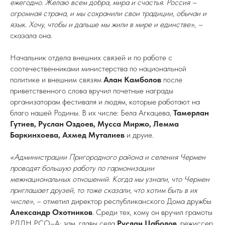
ежегодно. Желаю всем добра, мира и счастья. Россия –
огромная страна, и мы сохранили свои традиции, обычаи и
язык. Хочу, чтобы и дальше мы жили в мире и единстве»
,
–
сказала она.
Начальник отдела внешних связей и по работе с
соотечественниками министерства по национальной
политике и внешним связям
Алан Камболов
после
приветственного слова вручил почетные награды
организаторам фестиваля и людям, которые работают на
благо нашей Родины. В их числе: Бела Агкацева,
Тамерлан
Гутиев, Руслан Оздоев, Мусса Миржо, Лемма
Баркинхоева, Ахмед Муталиев
и друие.
«Администрации Пригородного района и селения Чермен
проводят большую работу по гармонизации
межнациональных отношений. Когда мы узнали, что Чермен
приглашает друзей, то тоже сказали, что хотим быть в их
числе»
, – отметил директор республиканского Дома дружбы
Александр Охотников
. Среди тех, кому он вручил грамоты
РДДН РСО–А: зам. главы села
Руслан Цаболов
, режиссер