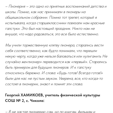
– Пионерия – это одно из приятных воспоминаний детства и
школы. Помню, как нас принимали в пионеры на
общешкольном собрании. Помню тот трепет, который я
испытывала, когда старшеклассники повязали нам красные
галстуки. Это был настоящий праздник. Никто нам не
внушал, что надо радоваться, это все было естественно.
Мы учили торжественную клятву пионера, старались вести
себя соответственно, как будто понимали, что перешли
некую черту, когда уже нельзя баловаться или хулиганить Не
случайно же«пионер» переводится как «первый». Старались
быть примером для будущих пионеров. И к галстуку
относились бережно. И слова: «Будь готов! Всегда готов!»
были для нас не пустым звуком. Уверена, все, кто когда-то
состоял в пионерии, знают и помнят эти слова.
Георгий ХАМИКОЕВ, учитель физической культуры
СОШ № 2, с. Чикола:
– Я не застал пионерию сам, но по книгам, фильмам и