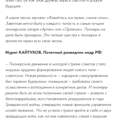
алый галстук как знак дружбы, веры в светлое и доброе
будущее.
А какие песни звучали: «Взвейтесь кострами, синие ночи»...
Заветная мечта была у каждого: попасть в самые лучшие
пионерские лагеря «Артек» или «Орленок». Пионеры на
деле были примером. Эти теплые чувства к пионерии я
пронесла через всю свою жизнь.
Мурат КАЙТУКОВ, Почетный разведчик недр РФ:
– Пионерское движение в молодой стране советов стало
мощным орудием формирования людей нового типа –
советских. Новая реальность – народное самоуправление
без тирании буржуазии, помещиков – требовала своего
осмысления и воплощения в конкретных делах. И пионеры
решили быть во всем полезными своей стране – воевать с
белогвардейцами, восстанавливать разрушенное в годы
Гражданской войны, утверждать новые принципы управления
хозяйствования… Но не успела страна прийти в себя от двух
предыдущих войн, как на нее навалилась самая страшная