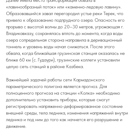
Далее имела место трансформация обвала в
«лавинообразный поток» или «каменно-ледовую лавину».
Образовавшийся завал перегородил устье реки Терек, что
привело к образованию подпрудного озера. Опасность его
прорыва с высотой волны до 20–30 метров, угрожающая г.
Владикавказу, сохранялась вплоть до момента, когда воды
озера сопредельная сторона направила в деривационный
тоннель и уровень воды начал снижаться. После этого
обвала, когда ближайшая грузинская станция оказалась не
ближе 60 км (с. Гудаури), грузинские коллеги установили
целую сеть станций в районе Казбека.
Важнейшей задачей работы сети Кармадонского
параметрического полигона является прогноз. Для
полноценного прогноза на станции «Колка» необходимо
дополнительно установить приборы, которые смогут
регистрировать напряженно-деформированное состояние
внешней среды, тела ледника, изменения напряжений внутри
ледника и под ним до того как начнется его разрушение и
движение.