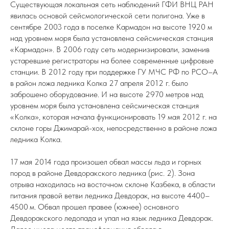
Существующая локальная сеть наблюдений ГФИ ВНЦ РАН
явилась основой сейсмологической сети полигона. Уже в
сентябре 2003 года в поселке Кармадон на высоте 1920 м
над уровнем моря была установлена сейсмическая станция
«Кармадон». В 2006 году сеть модернизировали, заменив
устаревшие регистраторы на более современные цифровые
станции. В 2012 году при поддержке ГУ МЧС РФ по РСО–А
в район ложа ледника Колка 27 апреля 2012 г. было
заброшено оборудование. И на высоте 2970 метров над
уровнем моря была установлена сейсмическая станция
«Колка», которая начала функционировать 19 мая 2012 г. на
склоне горы Джимарай-хох, непосредственно в районе ложа
ледника Колка.
17 мая 2014 года произошел обвал массы льда и горных
пород в районе Девдоракского ледника (рис. 2). Зона
отрыва находилась на восточном склоне Казбека, в области
питания правой ветви ледника Девдорак, на высоте 4400–
4500 м. Обвал прошел правее (южнее) основного
Девдоракского ледопада и упал на язык ледника Девдорак.