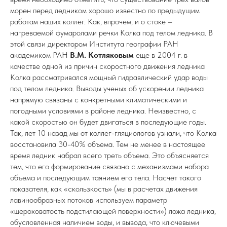
морен перед ледником хорошо известно по предыдущим
работам наших коллег. Как, впрочем, и о стоке –
нагреваемой фумаролами речки Колка под телом ледника. В
этой связи директором Института географии РАН
академиком РАН
В.М. Котляковым
еще в 2004 г. в
качестве одной из причин скоростного движения ледника
Колка рассматривался мощный гидравлический удар воды
под телом ледника. Выводы ученых об ускорении ледника
напрямую связаны с конкретными климатическими и
погодными условиями в районе ледника. Неизвестно, с
какой скоростью он будет двигаться в последующие годы.
Так, лет 10 назад мы от коллег-гляциологов узнали, что Колка
восстановила 30-40% объема. Тем не менее в настоящее
время ледник набрал всего треть объема. Это объясняется
тем, что его формирование связано с механизмами набора
объема и последующим таянием его тела. Насчет такого
показателя, как «скользкость» (мы в расчетах движения
лавинообразных потоков используем параметр
«шероховатость подстилающей поверхности») ложа ледника,
обусловленная наличием воды, и вывода, что ключевыми