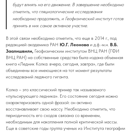
будут влиять на его движение. В завершение необходимо
отметить, что гляциологические исследования
необходимо продолжить, и Геофизический институт готов
принять в них самое активное участие.
В этой связи необходимо отметить, что еще в 2014 г., под
редакцией академика РАН
Ю.Г. Леонова
и д.ф.-м.н.
В.Б.
Заалишвили,
Геофизическим институтом ВНЦ РАН (ГФИ
ВНЦ РАН) на собственные средства была издана объемная
книга «Ледник Колка: вчера, сегодня, завтра», где были
объединены все имеющиеся на тот момент результаты
исследований ледяного гиганта.
Колка – это классический пример так называемого
«пульсирующего ледника». Его состояние сегодня можно
охарактеризовать одной фразой: он активно
восстанавливает свою массу. Необходимо отметить, что
периодичность его сходов связана со временем,
необходимым для накопления полной критической массы.
Еще в советские годы группа ученых из Института географии