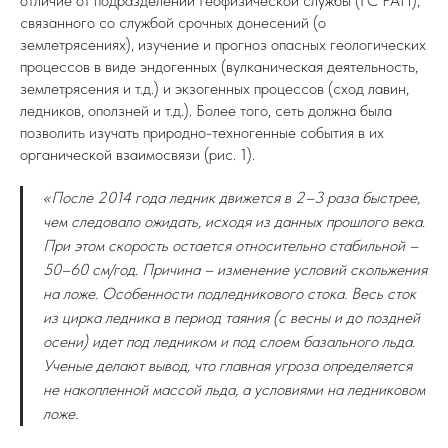
отличие от подразделений Геофизической службы (ГС РАН),
связанного со службой срочных донесений (о
землетрясениях), изучение и прогноз опасных геологических
процессов в виде эндогенных (вулканическая деятельность,
землетрясения и т.д.) и экзогенных процессов (сход лавин,
ледников, оползней и т.д.). Более того, сеть должна была
позволить изучать природно-техногенные события в их
органической взаимосвязи (рис. 1).
«После 2014 года ледник движется в 2–3 раза быстрее,
чем следовало ожидать, исходя из данных прошлого века.
При этом скорость остается относительно стабильной –
50–60 см/год. Причина – изменение условий скольжения
на ложе. Особенности подледникового стока. Весь сток
из цирка ледника в период таяния (с весны и до поздней
осени) идет под ледником и под слоем базального льда.
Ученые делают вывод, что главная угроза определяется
не накопленной массой льда, а условиями на ледниковом
ложе.