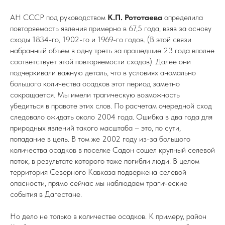
АН СССР под руководством
К.П. Рототаева
определила
повторяемость явления примерно в 67,5 года, взяв за основу
сходы 1834-го, 1902-го и 1969-го годов. (В этой связи
набранный объем в одну треть за прошедшие 23 года вполне
соответствует этой повторяемости сходов). Далее они
подчеркивали важную деталь, что в условиях аномально
большого количества осадков этот период заметно
сокращается. Мы имели трагическую возможность
убедиться в правоте этих слов. По расчетам очередной сход
следовало ожидать около 2004 года. Ошибка в два года для
природных явлений такого масштаба – это, по сути,
попадание в цель. В том же 2002 году из-за большого
количества осадков в поселке Садон сошел крупный селевой
поток, в результате которого тоже погибли люди. В целом
территория Северного Кавказа подвержена селевой
опасности, прямо сейчас мы наблюдаем трагические
события в Дагестане.
Но дело не только в количестве осадков. К примеру, район