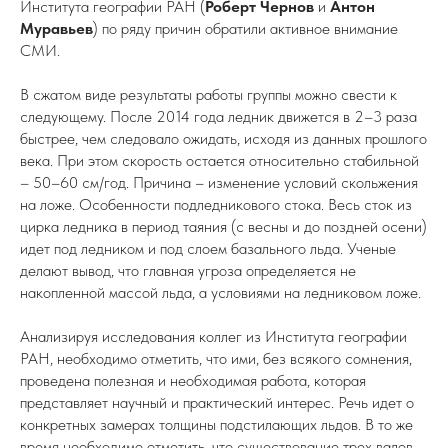
Института географии РАН (
Роберт Чернов
и
Антон
Муравьев
) по ряду причин обратили активное внимание
СМИ.
В сжатом виде результаты работы группы можно свести к
следующему. После 2014 года ледник движется в 2–3 раза
быстрее, чем следовало ожидать, исходя из данных прошлого
века. При этом скорость остается относительно стабильной
– 50–60 см/год. Причина – изменение условий скольжения
на ложе. Особенности подледникового стока. Весь сток из
цирка ледника в период таяния (с весны и до поздней осени)
идет под ледником и под слоем базального льда. Ученые
делают вывод, что главная угроза определяется не
накопленной массой льда, а условиями на ледниковом ложе.
Анализируя исследования коллег из Института географии
РАН, необходимо отметить, что ими, без всякого сомнения,
проведена полезная и необходимая работа, которая
представляет научный и практический интерес. Речь идет о
конкретных замерах толщины подстилающих льдов. В то же
время необходимо отметить, что существование трех валов