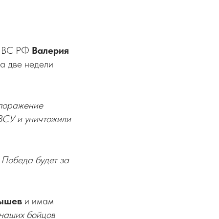
а ВС РФ
Валерия
за две недели
 поражение
ВСУ и уничтожили
 Победа будет за
рышев
и имам
 наших бойцов