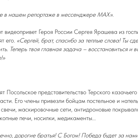
е в нашем репортаже в мессенджере MAX».
т видеопривет Героя России Сергея Ярашева из госп
ят его.
«Сергей, брат, спасибо за теплые слова! Ты сде
ть. Теперь твоя главная задача – восстановиться и вс
!»
т Посольское представительство Терского казачьего
сти. Его члены привезли бойцам постельное и натель
 свечи, маскировочные сети, антидроновые покрывала
копные печи, носилки, медикаменты...
чно, дорогие братья! С Богом! Победа будет за нами