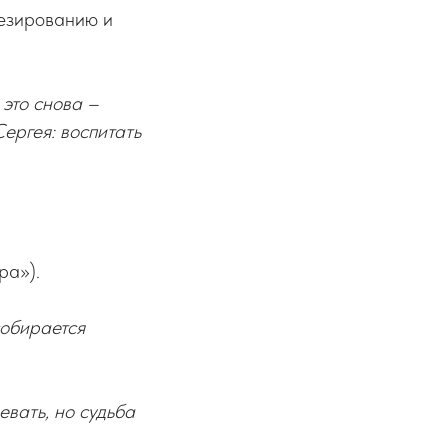
тезированию и
 это снова –
ергея: воспитать
ра»).
собирается
евать, но судьба