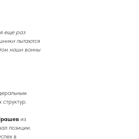
я еще раз
шники пытаются
этом наши воины
деральным
 структур.
Ярашев
из
вал позиции.
спех в