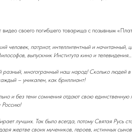
 видео своего погибшего товарища с позывным «Плат
ий человек, патриот, интеллигентный и начитанный, 
илософов, выпускник Института кино и телевидения…
й разный, многогранный наш народ! Сколько людей в
 каждый – уникален, как бриллиант!
ьно и без тени сомнения отдают свою единственную 
а Россию!
ирает лучших. Так было всегда, потому Святая Русь сто
одаря жертве своих мучеников, героев, истинных сынов