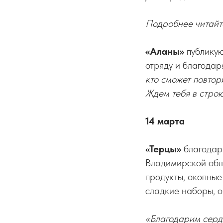
Подробнее читайт
«Аланы»
публикую
отряду и благодар
кто сможет повтори
Ждем тебя в строю
14 марта
«Терцы»
благодаря
Владимирской обла
продукты, окопные
сладкие наборы, о
«Благодарим серде