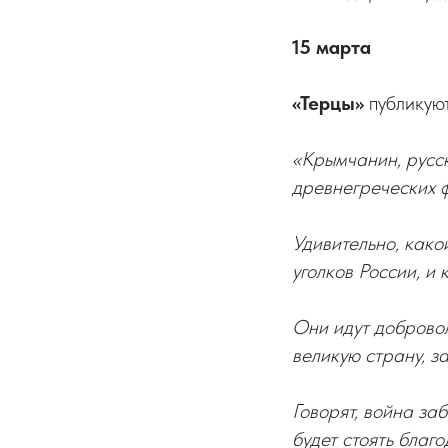
15 марта
«Терцы»
публикуют
«Крымчанин, русск
древнегреческих ф
Удивительно, како
уголков России, и
Они идут добровол
великую страну, з
Говорят, война заб
будет стоять благ