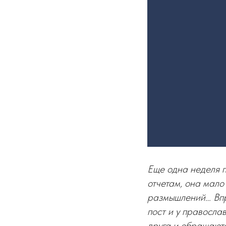
Еще одна неделя п
отчетам, она мало
размышлений… Впро
пост и у православ
друга и обращаются