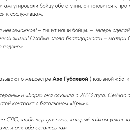
и ампутировали бойцу обе ступни, он готовится к про
ся к сослуживцам.
л невозможное!
– пишут наши бойцы. –
Теперь сделай
нной жизни! Особые слова благодарности – матери С
 подвиг!»
азывают о медсестре
Азе Губаевой
(позывной «Баги
тераны» и «Борз» она служила с 2023 года. Сейчас 
стой контракт с батальоном «Крым».
а СВО, чтобы вернуть сына, который тайком уехал во
че, и они оба остались там.