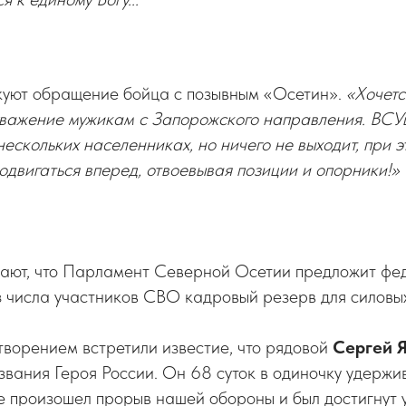
куют обращение бойца с позывным «Осетин».
«Хочетс
 уважение мужикам с Запорожского направления. ВСУ
нескольких населенниках, но ничего не выходит, при 
одвигаться вперед, отвоевывая позиции и опорники!»
ают, что Парламент Северной Осетии предложит фе
з числа участников СВО кадровый резерв для силовых
творением встретили известие, что рядовой
Сергей 
вания Героя России. Он 68 суток в одиночку удержи
е произошел прорыв нашей обороны и был достигнут у