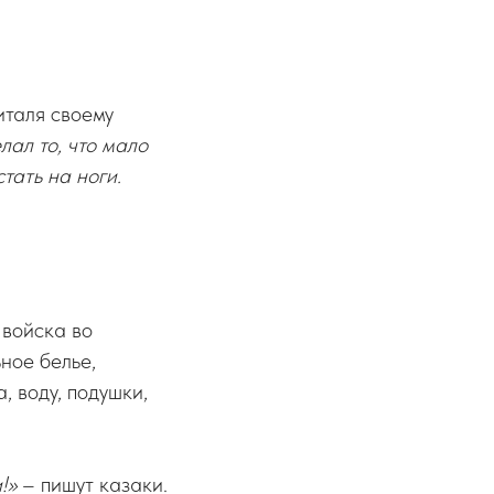
италя своему
лал то, что мало
тать на ноги.
 войска во
ное белье,
, воду, подушки,
!»
– пишут казаки.