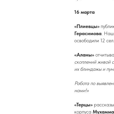
16 марта
«Плиевцы»
публи
Герасимова
. Наш
освободили 12 сел
«Аланы»
отчитыва
скоплений живой 
их блиндажы и пун
Работа по выявлен
нами!»
«Терцы»
рассказыв
корпуса
Мухамма