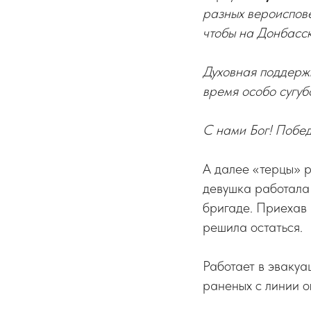
разных вероиспове
чтобы на Донбасск
Духовная поддержк
время особо сугуб
С нами Бог! Побед
А далее «терцы» 
девушка работала 
бригаде. Приехав 
решила остаться.
Работает в эвакуа
раненых с линии ог