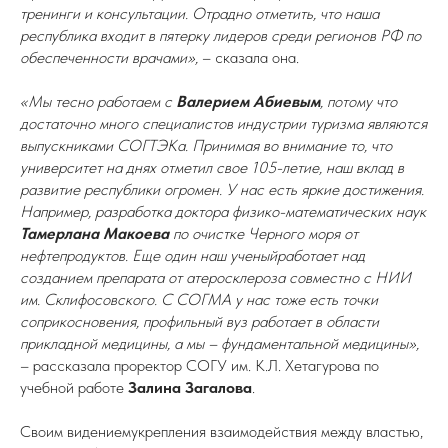
тренинги и консультации. Отрадно отметить, что наша
республика входит в пятерку лидеров среди регионов РФ по
обеспеченности врачами»,
– сказала она.
«Мы тесно работаем с
Валерием Абиевым
, потому что
достаточно много специалистов индустрии туризма являются
выпускниками СОГТЭКа. Принимая во внимание то, что
университет на днях отметил свое 105-летие, наш вклад в
развитие республики огромен. У нас есть яркие достижения.
Например, разработка доктора физико-математических наук
Тамерлана Макоева
по очистке Черного моря от
нефтепродуктов. Еще один наш ученыйработает над
созданием препарата от атеросклероза совместно с НИИ
им. Склифосовского. С СОГМА у нас тоже есть точки
соприкосновения, профильный вуз работает в области
прикладной медицины, а мы – фундаментальной медицины»,
– рассказала проректор СОГУ им. К.Л. Хетагурова по
учебной работе
Залина Загалова
.
Своим видениемукрепления взаимодействия между властью,