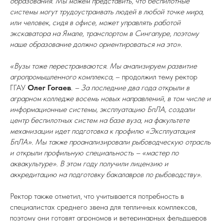
образования. Мы можем представить, что беспилотные
системы могут трудоустраивать людей в любой точке мира,
или человек, сидя в офисе, может управлять работой
экскаватора на Ямале, транспортом в Сингапуре, поэтому
наше образование должно ориентироваться на это».
«Вузы тоже перестраиваются. Мы анализируем развитие
агропромышленного комплекса,
– продолжил тему ректор
ГГАУ
Олег Гогаев
.
– За последние два года открыли в
аграрном колледже восемь новых направлений, в том числе и
информационные системы, эксплуатацию БпЛА, создали
центр беспилотных систем на базе вуза, на факультете
механизации идет подготовка к профилю «Эксплуатация
БпЛА». Мы также проанализировали рыбоводческую отрасль
и открыли профильную специальность – «мастер по
аквакультуре». В этом году получили лицензию и
аккредитацию на подготовку бакалавров по рыбоводству».
Ректор также отметил, что учитывается потребность в
специалистах среднего звена для тепличных комплексов,
поэтому они готовят агрономов и ветеринарных фельдшеров