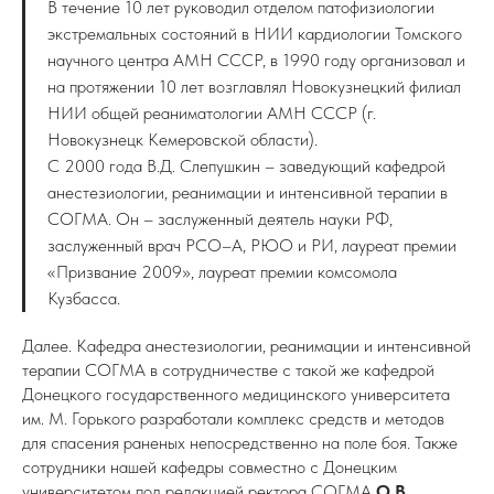
В течение 10 лет руководил отделом патофизиологии
экстремальных состояний в НИИ кардиологии Томского
научного центра АМН СССР, в 1990 году организовал и
на протяжении 10 лет возглавлял Новокузнецкий филиал
НИИ общей реаниматологии АМН СССР (г.
Новокузнецк Кемеровской области).
С 2000 года В.Д. Слепушкин – заведующий кафедрой
анестезиологии, реанимации и интенсивной терапии в
СОГМА. Он – заслуженный деятель науки РФ,
заслуженный врач РСО–А, РЮО и РИ, лауреат премии
«Призвание 2009», лауреат премии комсомола
Кузбасса.
Далее. Кафедра анестезиологии, реанимации и интенсивной
терапии СОГМА в сотрудничестве с такой же кафедрой
Донецкого государственного медицинского университета
им. М. Горького разработали комплекс средств и методов
для спасения раненых непосредственно на поле боя. Также
сотрудники нашей кафедры совместно с Донецким
университетом под редакцией ректора СОГМА
О.В.