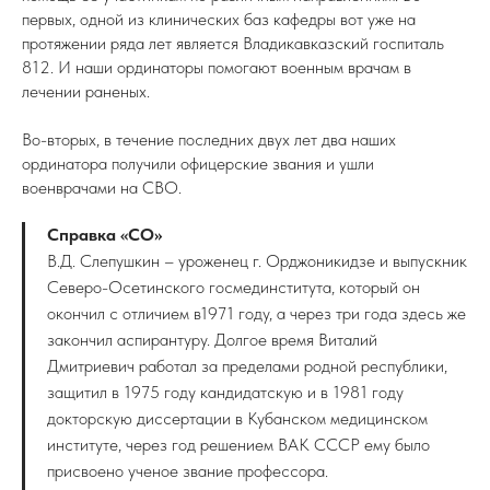
первых, одной из клинических баз кафедры вот уже на
протяжении ряда лет является Владикавказский госпиталь
812. И наши ординаторы помогают военным врачам в
лечении раненых.
Во-вторых, в течение последних двух лет два наших
ординатора получили офицерские звания и ушли
военврачами на СВО.
Справка «СО»
В.Д. Слепушкин – уроженец г. Орджоникидзе и выпускник
Северо-Осетинского госмединститута, который он
окончил с отличием в1971 году, а через три года здесь же
закончил аспирантуру. Долгое время Виталий
Дмитриевич работал за пределами родной республики,
защитил в 1975 году кандидатскую и в 1981 году
докторскую диссертации в Кубанском медицинском
институте, через год решением ВАК СССР ему было
присвоено ученое звание профессора.