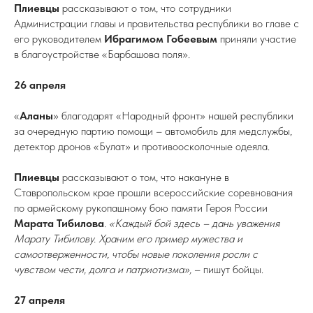
Плиевцы
рассказывают о том, что сотрудники
Администрации главы и правительства республики во главе с
его руководителем
Ибрагимом Гобеевым
приняли участие
в благоустройстве «Барбашова поля».
26 апреля
«
Аланы
» благодарят «Народный фронт» нашей республики
за очередную партию помощи – автомобиль для медслужбы,
детектор дронов «Булат» и противоосколочные одеяла.
Плиевцы
рассказывают о том, что накануне в
Ставропольском крае прошли всероссийские соревнования
по армейскому рукопашному бою памяти Героя России
Марата Тибилова
. «Каждый бой здесь – дань уважения
Марату Тибилову. Храним его пример мужества и
самоотверженности, чтобы новые поколения росли с
чувством чести, долга и патриотизма»,
– пишут бойцы.
27 апреля