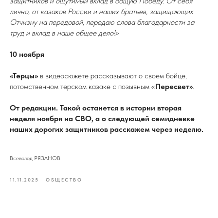
защитников и ощутимый вклад в общую Победу. От себя
лично, от казаков России и наших братьев, защищающих
Отчизну на передовой, передаю слова благодарности за
труд и вклад в наше общее дело!»
10 ноября
«Терцы»
в видеосюжете рассказывают о своем бойце,
потомственном терском казаке с позывным «
Пересвет»
.
От редакции. Такой останется в истории вторая
неделя ноября на СВО, а о следующей семидневке
наших дорогих защитников расскажем через неделю.
Всеволод РЯЗАНОВ
11.11.2025
ОБЩЕСТВО