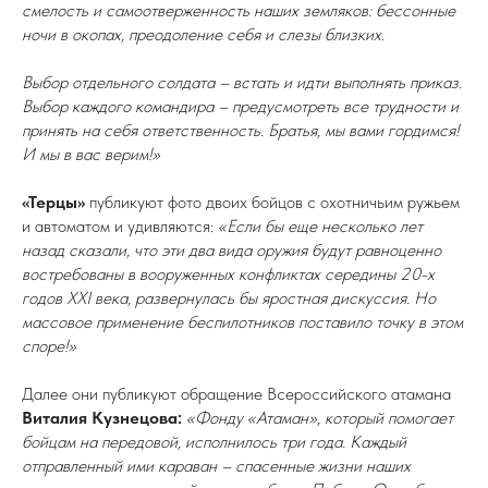
смелость и самоотверженность наших земляков: бессонные
ночи в окопах, преодоление себя и слезы близких.
Выбор отдельного солдата – встать и идти выполнять приказ.
Выбор каждого командира – предусмотреть все трудности и
принять на себя ответственность. Братья, мы вами гордимся!
И мы в вас верим!»
«Терцы»
публикуют фото двоих бойцов с охотничьим ружьем
и автоматом и удивляются:
«Если бы еще несколько лет
назад сказали, что эти два вида оружия будут равноценно
востребованы в вооруженных конфликтах середины 20-х
годов ХХI века, развернулась бы яростная дискуссия. Но
массовое применение беспилотников поставило точку в этом
споре!»
Далее они публикуют обращение Всероссийского атамана
Виталия Кузнецова:
«Фонду «Атаман», который помогает
бойцам на передовой, исполнилось три года. Каждый
отправленный ими караван – спасенные жизни наших