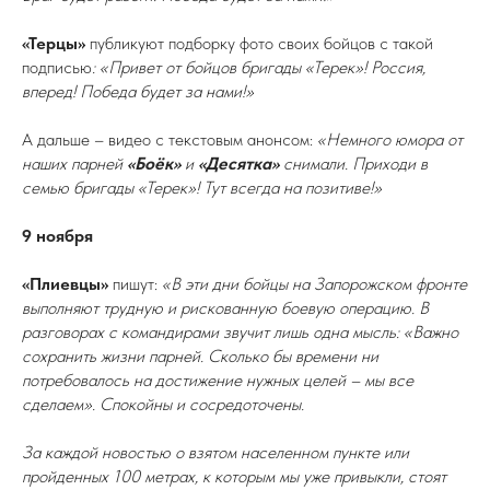
«Терцы»
публикуют подборку фото своих бойцов с такой
подписью
: «Привет от бойцов бригады «Терек»! Россия,
вперед! Победа будет за нами!»
А дальше – видео с текстовым анонсом:
«Немного юмора от
наших парней
«Боёк»
и
«Десятка»
снимали. Приходи в
семью бригады «Терек»! Тут всегда на позитиве!»
9 ноября
«Плиевцы»
пишут:
«В эти дни бойцы на Запорожском фронте
выполняют трудную и рискованную боевую операцию. В
разговорах с командирами звучит лишь одна мысль: «Важно
сохранить жизни парней. Сколько бы времени ни
потребовалось на достижение нужных целей – мы все
сделаем». Спокойны и сосредоточены.
За каждой новостью о взятом населенном пункте или
пройденных 100 метрах, к которым мы уже привыкли, стоят