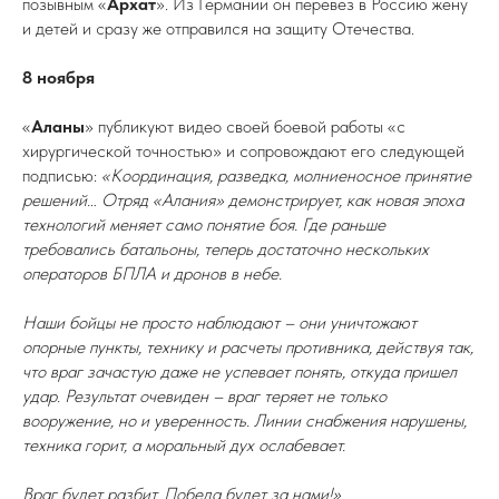
позывным «
Архат
». Из Германии он перевез в Россию жену
и детей и сразу же отправился на защиту Отечества.
8 ноября
«
Аланы
» публикуют видео своей боевой работы «с
хирургической точностью» и сопровождают его следующей
подписью:
«Координация, разведка, молниеносное принятие
решений… Отряд «Алания» демонстрирует, как новая эпоха
технологий меняет само понятие боя. Где раньше
требовались батальоны, теперь достаточно нескольких
операторов БПЛА и дронов в небе.
Наши бойцы не просто наблюдают – они уничтожают
опорные пункты, технику и расчеты противника, действуя так,
что враг зачастую даже не успевает понять, откуда пришел
удар. Результат очевиден – враг теряет не только
вооружение, но и уверенность. Линии снабжения нарушены,
техника горит, а моральный дух ослабевает.
Враг будет разбит. Победа будет за нами!»