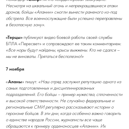
Несмотря на шквальный огонь и непрекращавшиеся атаки
дронов, бойцы «Алании» смогли вынести раненого из-под
обстрела. Все военнослужащие были успешно переправлены
в безопасную зону».
«Терцы»
публикуют видео боевой работы своей службы
БПЛА «Пересвет» и сопровождают ее таким комментарием:
«Все норы будут найдены, крысы выжжены. Кто не сдался –
мы не виноваты. Прятаться бесполезно!»
7 ноября
«
Аланы
» пишут:
«Наш отряд заслужил репутацию одного из
самых подготовленных и дисциплинированных
подразделений. Его бойцы – пример мужества, сплоченности
и высокой ответственности. Не случайно федеральные и
региональные СМИ регулярно рассказывают истории о
героизме бойцов. В эти дни, когда особенно важно говорить
о единстве народов России, журналисты все чаще
обращаются к примеру орденоносцев «Алании». Их