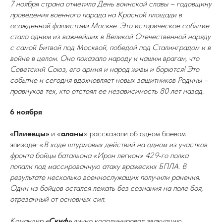
7 ноября страна отметила День воинской славы – годовщину
проведения военного парада на Красной площади в
осажденной фашистами Москве. Это историческое событие
стало одним из важнейших в Великой Отечественной наряду
с самой Битвой под Москвой, победой под Сталинградом и в
войне в целом. Оно показало народу и нашим врагам, что
Советский Союз, его армия и народ живы и борются! Это
событие и сегодня вдохновляет новых защитников Родины –
правнуков тех, кто отстоял ее независимость 80 лет назад.
6 ноября
«Плиевцы»
и «
аланы
» рассказали об одном боевом
эпизоде: «
В ходе штурмовых действий на одном из участков
фронта бойцы батальона «Ирон легион» 429-го полка
попали под массированную атаку вражеских БПЛА. В
результате несколько военнослужащих получили ранения.
Один из бойцов остался лежать без сознания на поле боя,
отрезанный от основных сил.
Командир
«Скиф»
лично координировал эвакуацию.