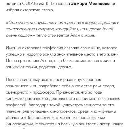
актриса СОГАТа им. В. Тхапсаева
Замира Меликова
, он
избрал актерскую стезю.
«Она очень незаурядная и интересная в кадре, взрывная и
темпераментная актриса, комедийная, но и драма бы ей
очень пошла»
,– тепло отзывается Алан о маме.
Именно актерская профессия связала его с кино, которое
успешно и надолго заняла значительное место в его жизни!
Но по признанию Алана, еще большее место в его жизни
занимают семья, родители, друзья.
Попав в кино, ему захотелось раздвинуть границы
возможного и он попробовал себя в качестве режиссера,
сценариста и продюсера. Признается, что за годы
кинематографической деятельности освоилмного ключевых
профессий. Благодаря такой целеустремленности за его
плечами ряд успешных кинопроектов, среди них – фильмы
«Бача» и «Воскресенье», отмеченные престижными
кинопремиями. Несмотря на большую занятость, актер нашел