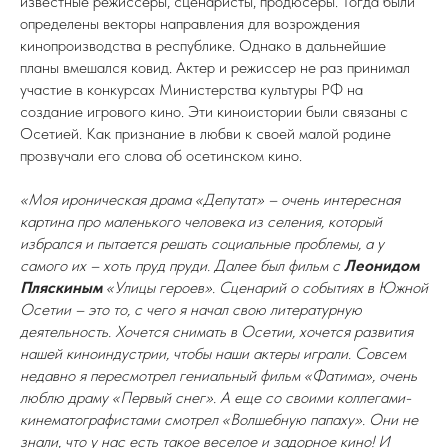
известные режиссеры, сценаристы, продюсеры. Тогда были
определены векторы направления для возрождения
кинопроизводства в республике. Однако в дальнейшие
планы вмешался ковид. Актер и режиссер не раз принимал
участие в конкурсах Министерства культуры РФ на
создание игрового кино. Эти киноистории были связаны с
Осетией. Как признание в любви к своей малой родине
прозвучали его слова об осетинском кино.
«Моя ироническая драма «Депутат» – очень интересная
картина про маленького человека из селения, который
избрался и пытается решать социальные проблемы, а у
самого их – хоть пруд пруди. Далее был фильм с
Леонидом
Пляскиным
«Улицы героев». Сценарий о событиях в Южной
Осетии – это то, с чего я начал свою литературную
деятельность. Хочется снимать в Осетии, хочется развития
нашей киноиндустрии, чтобы наши актеры играли. Совсем
недавно я пересмотрел гениальный фильм «Фатима», очень
люблю драму «Первый снег». А еще со своими коллегами-
кинематографистами смотрел «Волшебную папаху». Они не
знали, что у нас есть такое веселое и задорное кино! И