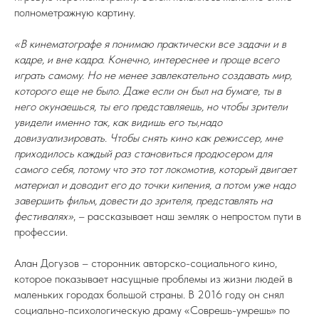
полнометражную картину.
«В кинематографе я понимаю практически все задачи и в
кадре, и вне кадра. Конечно, интереснее и проще всего
играть самому. Но не менее завлекательно создавать мир,
которого еще не было. Даже если он был на бумаге, ты в
него окунаешься, ты его представляешь, но чтобы зрители
увидели именно так, как видишь его ты,надо
довизуализировать. Чтобы снять кино как режиссер, мне
приходилось каждый раз становиться продюсером для
самого себя, потому что это тот локомотив, который двигает
материал и доводит его до точки кипения, а потом уже надо
завершить фильм, довести до зрителя, представлять на
фестивалях»
, – рассказывает наш земляк о непростом пути в
профессии.
Алан Догузов – сторонник авторско-социального кино,
которое показывает насущные проблемы из жизни людей в
маленьких городах большой страны. В 2016 году он снял
социально-психологическую драму «Соврешь-умрешь» по