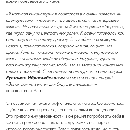
время побеседовать с нами.
«Я написал киноистории в соавторстве с очень известными
сценаристами, писателями и, надеюсь, получатся хорошие
фильмы. Недавноснялся в третьей части сериала «Тверская»,
где играл одну из центральных ролей. К осени готовлюсь как
режиссер к еще одному проекту. Это небольшая камерная
история, психологическая, остросюжетная, социальная
драма. Хочется показать изнанку отношений, внутреннюю
жизнь в некоторых ячейках общества. Надеюсь, удастся
раскрыть эту тему сполна, чтобы это вызвало эмоциональный
отклик у зрителей. С писателем, драматургом и режиссером
Рустамом Ибрагимбековым
написали киносценарий
«Запах рая на земле» для будущего фильма»
, –
рассказывает Алан.
Он осваивал кинематограф сначала как актер. Со временем,
глубже вникнув в процесс, написал первый киносценарий.
Это придало ему уверенности и он решил попробовать себя в
качестве режиссера и вместе с друзьями снял первую
игровую короткометражку. Затем появилось желание снять