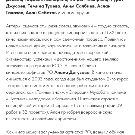
Джусоев, Темина Туаева, Аким Салбиев, Аслан
Галазов, Алан Себетов
и многие другие.
Актеры, сценаристы, режиссеры, звуковики – трудно сказать,
кто из них важнее в процессе кинопроизводства. В ХХI веке
кино изменилось, как и сам съемочный процесс. Появились
новые имена, яркие, харизматичные и талантливые личности.
И сегодня очень приятно наблюдать за творческой
активностью, успехами и достижениями нашего земляка,
заслуженного артиста РСО–А, члена Союза
кинематографистов РФ
Алана Догузова
. В кино он начал
сниматься с 2003 года, когда еще был студентом 2-го курса
театрального института. Благодаря работам в таких
сериалах, как «Тайный знак», «Операция Мухабат», фильме
«Пустыня»,мелодраме «Кармелита. Цыганская страсть»,
полицейской истории «Тверская» (в его фильмографии 39
работ в 32 проектах), Алан приобрел всероссийскую
известность и полюбился зрителям.
Как и его мама, заслуженная артистка РФ, всеми любимая