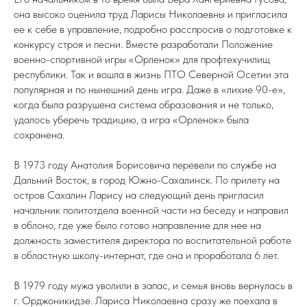
она высоко оценила труд Ларисы Николаевны и пригласила
ее к себе в управление, подробно расспросив о подготовке к
конкурсу строя и песни. Вместе разработали Положение
военно-спортивной игры «Орленок» для профтехучилищ
республики. Так и вошла в жизнь ПТО Северной Осетии эта
популярная и по нынешний день игра. Даже в «лихие 90-е»,
когда была разрушена система образования и не только,
удалось уберечь традицию, а игра «Орленок» была
сохранена.
В 1973 году Анатолия Борисовича перевели по службе на
Дальний Восток, в город Южно-Сахалинск. По прилету на
остров Сахалин Ларису на следующий день пригласил
начальник политотдела военной части на беседу и направил
в облоно, где уже было готово направление для нее на
должность заместителя директора по воспитательной работе
в областную школу-интернат, где она и проработала 6 лет.
В 1979 году мужа уволили в запас, и семья вновь вернулась в
г. Орджоникидзе. Лариса Николаевна сразу же поехала в