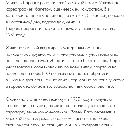
Училась Лара в Кропоткинской женской школе. Увлекалась
хореографией, балетом, сценическим искусством. Ей
хотелось танцевать на сцене, но окончив 8 классов, поехала
в Ростов-на-Дону, подала документы в
Гидрометеорологический техникум и успешно поступила в
1951 году.
Жила на частной квартире, в материальном плане
приходилось трудно, но отлично училась и участвовала во
всех делах техникума. Энергия юности била ключом, Лара
участвовала в соревнованиях по всем видам спорта, а во
время сдачи норм ГТО по плаванию на нее обратили
внимание тренеры. Так начались серьезные занятия, участие
в городских, областных, ведомственных соревнованиях.
Окончила с отличием техникум в 1955 году и получила
назначение в г. Сочи, на метеорологическую станцию, в
аэропорту техником-синоптиком. Затем Лару перевели в
морской порт гидрометеорологом, далее – техником-
актинометристом на станцию южных и субтропических