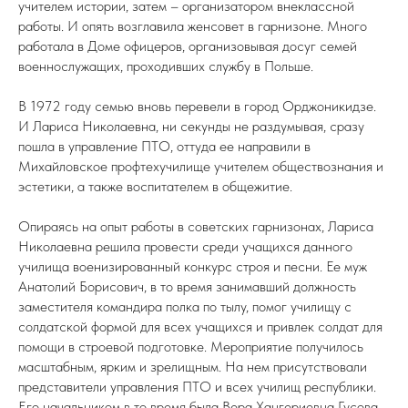
учителем истории, затем – организатором внеклассной
работы. И опять возглавила женсовет в гарнизоне. Много
работала в Доме офицеров, организовывая досуг семей
военнослужащих, проходивших службу в Польше.
В 1972 году семью вновь перевели в город Орджоникидзе.
И Лариса Николаевна, ни секунды не раздумывая, сразу
пошла в управление ПТО, оттуда ее направили в
Михайловское профтехучилище учителем обществознания и
эстетики, а также воспитателем в общежитие.
Опираясь на опыт работы в советских гарнизонах, Лариса
Николаевна решила провести среди учащихся данного
училища военизированный конкурс строя и песни. Ее муж
Анатолий Борисович, в то время занимавший должность
заместителя командира полка по тылу, помог училищу с
солдатской формой для всех учащихся и привлек солдат для
помощи в строевой подготовке. Мероприятие получилось
масштабным, ярким и зрелищным. На нем присутствовали
представители управления ПТО и всех училищ республики.
Его начальником в то время была Вера Хангериевна Гусова,