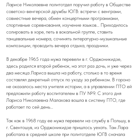
Ларисе Николаевне политотдел поручил работу в Обществе
советско-венгерской дружбы ЮГВ: встречи с венграми,
совместные вечера, обмен концертными программами,
спортивные соревнования, изучение языков... Приходилось
солировать в хоре, петь в вокальной группе, ставить
танцевальные номера, сочинять литературно-музыкальные
композиции, проводить вечера отдыха, праздники.
В декабре 1965 года мужа перевели в г. Орджоникидзе,
здесь родился второй ребенок, на этот раз дочь, и уже через
два месяца Лариса вышла на работу, столько в то время
составлял декретный отпуск по уходу за ребенком. В гороно
не оказалось места учителя истории, а в управлении ПТО ей
предложили работу воспитателем в ПУ №9. С этого дня
Лариса Николаевна Малахова вошла в систему ПТО, где
работает по сей день...
Так как в 1968 году ее мужа перевели на службу в Польшу, в
г. Свентошув, из Орджоникидзе пришлось уехать. Там Лара
работала в средней школе при политотделе ЮГВ сначала