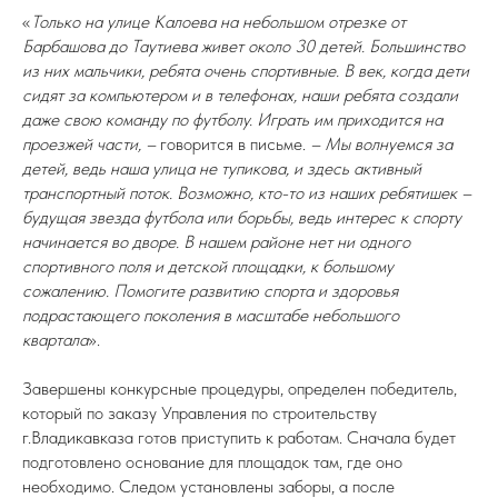
«
Только на улице Калоева на небольшом отрезке от
Барбашова до Таутиева живет около 30 детей. Большинство
из них мальчики, ребята очень спортивные. В век, когда дети
сидят за компьютером и в телефонах, наши ребята создали
даже свою команду по футболу. Играть им приходится на
проезжей части, –
говорится в письме.
– Мы волнуемся за
детей, ведь наша улица не тупикова, и здесь активный
транспортный поток. Возможно, кто-то из наших ребятишек –
будущая звезда футбола или борьбы, ведь интерес к спорту
начинается во дворе. В нашем районе нет ни одного
спортивного поля и детской площадки, к большому
сожалению. Помогите развитию спорта и здоровья
подрастающего поколения в масштабе небольшого
квартала
».
Завершены конкурсные процедуры, определен победитель,
который по заказу Управления по строительству
г.Владикавказа готов приступить к работам. Сначала будет
подготовлено основание для площадок там, где оно
необходимо. Следом установлены заборы, а после