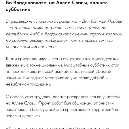
Во Владикавказе, на Аллее Славы, прошел
субботник
В преддверии священного праздника – Дня Великой Победы
– сотрудники администрации главы и правительства
республики, АМС г. Владикавказа сменили строгие костюмы
на рабочую одежду, чтобы делом почтить память тех, кто
подарил нам мирное небо.
К ним присоединились члены общественных и молодежных
движений, а также школьники. Масштабный субботник стал
не просто экологической акцией, а настоящей «Вахтой
памяти». Ежегодное мероприятие уже стало доброй и
незыблемой традицией.
С самого утра трудовой десант распределился по участкам
на Аллее Славы. Фронт работ был обширным: от очистки
памятников и благоустройства прилегающих территорий до
побелки деревьев.
«Для нас это не просто служебная обязанность, а зов