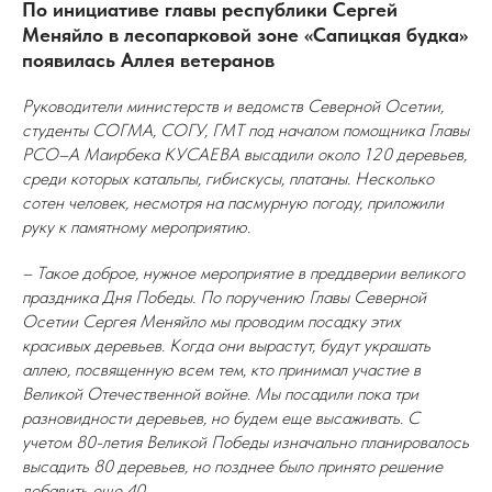
По инициативе главы республики Сергей
Меняйло в лесопарковой зоне «Сапицкая будка»
появилась Аллея ветеранов
Руководители министерств и ведомств Северной Осетии,
студенты СОГМА, СОГУ, ГМТ под началом помощника Главы
РСО–А Маирбека КУСАЕВА высадили около 120 деревьев,
среди которых катальпы, гибискусы, платаны. Несколько
сотен человек, несмотря на пасмурную погоду, приложили
руку к памятному мероприятию.
– Такое доброе, нужное мероприятие в преддверии великого
праздника Дня Победы. По поручению Главы Северной
Осетии Сергея Меняйло мы проводим посадку этих
красивых деревьев. Когда они вырастут, будут украшать
аллею, посвященную всем тем, кто принимал участие в
Великой Отечественной войне. Мы посадили пока три
разновидности деревьев, но будем еще высаживать. С
учетом 80-летия Великой Победы изначально планировалось
высадить 80 деревьев, но позднее было принято решение
добавить еще 40.