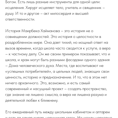
Богом. Есть лишь разные инструменты для одной цели:
исцеления. Хирург исцеляет тело, учитель и священник –
душу. И то и другое – акт милосердия и высшей
ответственности.
История Маирбека Хайманова – это история не о
совмещении должностей. Это история о целостности в
раздробленном мире. Она дает тихий, но мощный ответ на
вызов времени, когда школа часто сводится к услуге, а вера
– к частному делу. Он же своим примером показывает, что и
школа, и храм могут быть разными фасадами одного здания
– Дома человеческого духа. Места, где воспитывают не
«успешных потребителей», а цельных людей, знающих свои
ценность, историю и предназначение. И то, что в этом нет
ничего архаичного. Это, возможно, и есть самый
современный и насущный проект – создать пространство,
где знание не лишено смысла, а вера не лишена разума и
деятельной любви к ближнему.
Его ежедневный путь между школьным кабинетом и алтарем
и есть та самая живая, нерушимая связь. Не между церковью