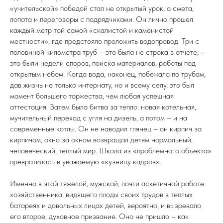
«учительской» победой стал не открытый урок, а смета,
лопата и переговоры с подрядчиками. Он лично прошел
каждый метр той самой «скалистой и каменистой
местности», где предстояло проложить водопровод. Три с
половиной километра труб – это была не строка в отчете, –
это были недели споров, поиска материалов, работы под
открытым небом. Когда вода, наконец, побежала по трубам,
дав жизнь не только интернату, но и всему селу, это был
момент большего торжества, чем любая успешная
аттестация. Затем была битва за тепло: новая котельная,
мучительный переход с угля на дизель, а потом – и на
современные котлы. Он не наводил глянец – он кирпич за
кирпичом, окно за окном возвращал детям нормальный,
человеческий, теплый мир. Школа из «проблемного объекта»
превратилась в уважаемую «кузницу кадров».
Именно в этой тяжелой, мужской, почти аскетичной работе
хозяйственника, видящего плоды своих трудов в теплых
батареях и довольных лицах детей, вероятно, и вызревало
его второе, духовное призвание. Оно не пришло – как