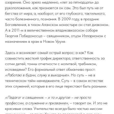
озарение. Оно зрело медленно, «лет за пятнадцать» до
рукоположения, как признается он сам. Это был путь не от
бегства от мира, а, наоборот, от его глубокого, тактильного,
часто болезненного, познания. В 2009 году, в праздник
Богоявления, в тихом Аланском монастыре он стал диаконом.
А в 2011-м в величественном владикавказском соборе
Георгия Победоносца – священником, отцом Илларионом с
назначением в храм в Новом Урухе.
Здесь и возникает самый острый вопрос: а как? Как
совместить жесткий график директора, ответственность за
сотни детей, тонны отчетности с молитвой, требником,
исповедями? Его формальный ответ обманчиво прост:
«Работаю в будни, служу в выходные».
Но суть – не в
техническом тайм-менеджменте. Суть – в самом естестве
этих служений, которые в его лице перестают быть разными.
«Педагог и священник – и то и другое – не просто
профессии, а служение и призвание»,
– говорит он. И это не
красивые слова. Учительство всегда было частью миссии