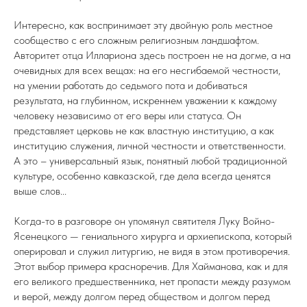
Интересно, как воспринимает эту двойную роль местное
сообщество с его сложным религиозным ландшафтом.
Авторитет отца Иллариона здесь построен не на догме, а на
очевидных для всех вещах: на его несгибаемой честности,
на умении работать до седьмого пота и добиваться
результата, на глубинном, искреннем уважении к каждому
человеку независимо от его веры или статуса. Он
представляет церковь не как властную институцию, а как
институцию служения, личной честности и ответственности.
А это – универсальный язык, понятный любой традиционной
культуре, особенно кавказской, где дела всегда ценятся
выше слов...
Когда-то в разговоре он упомянул святителя Луку Войно-
Ясенецкого — гениального хирурга и архиепископа, который
оперировал и служил литургию, не видя в этом противоречия.
Этот выбор примера красноречив. Для Хайманова, как и для
его великого предшественника, нет пропасти между разумом
и верой, между долгом перед обществом и долгом перед