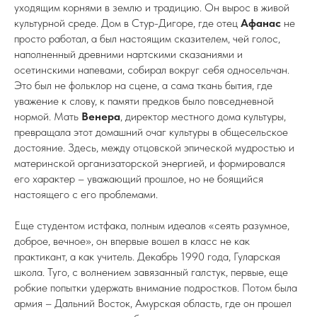
уходящим корнями в землю и традицию. Он вырос в живой
культурной среде. Дом в Стур-Дигоре, где отец
Афанас
не
просто работал, а был настоящим сказителем, чей голос,
наполненный древними нартскими сказаниями и
осетинскими напевами, собирал вокруг себя односельчан.
Это был не фольклор на сцене, а сама ткань бытия, где
уважение к слову, к памяти предков было повседневной
нормой. Мать
Венера
, директор местного дома культуры,
превращала этот домашний очаг культуры в общесельское
достояние. Здесь, между отцовской эпической мудростью и
материнской организаторской энергией, и формировался
его характер – уважающий прошлое, но не боящийся
настоящего с его проблемами.
Еще студентом истфака, полным идеалов «сеять разумное,
доброе, вечное», он впервые вошел в класс не как
практикант, а как учитель. Декабрь 1990 года, Гуларская
школа. Туго, с волнением завязанный галстук, первые, еще
робкие попытки удержать внимание подростков. Потом была
армия – Дальний Восток, Амурская область, где он прошел