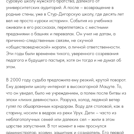
суровую школу мужского братства, далекого от
университетских аудиторий. А после – возвращение в
родные стены, уже в Стур-Дигорскую школу, где десять лет
вел не просто «уроки истории». События из учебника
оживали в его рассказах, переплетаясь с местными
преданиями о башнях и перевалах. Он учил не датам, а
причинно-следственным связям, не скучной
«обществоведческой» морали, а личной ответственности.
Эти годы были временем тихого, уверенного созревания
педагога и будущего пастыря, хотя он тогда и не думал об
этом.
В 2000 году судьба предложила ему резкий, крутой поворот.
Ему доверили школу-интернат в высокогорной Мацуте. То,
что он увидел, было не учреждением, а полем после битвы из
эпохи «лихих девяностых». Разруха, холод, ледяной ветер
гулял по обшарпанным коридорам. Воду для столовой, как в
старину, носили в ведрах из реки Урух. Дети – часто из
неблагополучных семей или далеких сел – жили в этом
царстве запустения. В тот момент в нем проснулся
администратор, хозяин, защитник и созидатель. Его первой