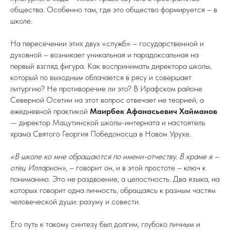
общества. Особенно там, где это общество формируется – в
школе.
На пересечении этих двух «служб» – государственной и
духовной – возникает уникальная и парадоксальная на
первый взгляд фигура. Как воспринимать директора школы,
который по выходным облачается в рясу и совершает
литургию? Не противоречие ли это? В Ирафском районе
Северной Осетии на этот вопрос отвечает не теорией, а
ежедневной практикой
Маирбек Афанасьевич Хайманов
— директор Мацутинской школы-интерната и настоятель
храма Святого Георгия Победоносца в Новом Урухе.
«В школе ко мне обращаются по имени-отчеству. В храме я –
отец Илларион»,
– говорит он, и в этой простоте – ключ к
пониманию. Это не раздвоение, а целостность. Два языка, на
которых говорит одна личность, обращаясь к разным частям
человеческой души: разуму и совести.
Его путь к такому синтезу был долгим, глубоко личным и