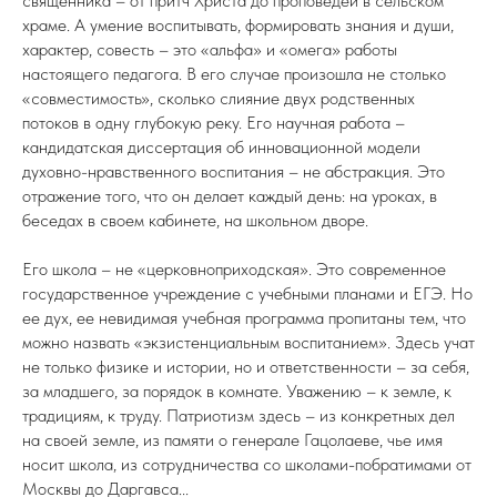
священника – от притч Христа до проповедей в сельском
храме. А умение воспитывать, формировать знания и души,
характер, совесть – это «альфа» и «омега» работы
настоящего педагога. В его случае произошла не столько
«совместимость», сколько слияние двух родственных
потоков в одну глубокую реку. Его научная работа –
кандидатская диссертация об инновационной модели
духовно-нравственного воспитания – не абстракция. Это
отражение того, что он делает каждый день: на уроках, в
беседах в своем кабинете, на школьном дворе.
Его школа – не «церковноприходская». Это современное
государственное учреждение с учебными планами и ЕГЭ. Но
ее дух, ее невидимая учебная программа пропитаны тем, что
можно назвать «экзистенциальным воспитанием». Здесь учат
не только физике и истории, но и ответственности – за себя,
за младшего, за порядок в комнате. Уважению – к земле, к
традициям, к труду. Патриотизм здесь – из конкретных дел
на своей земле, из памяти о генерале Гацолаеве, чье имя
носит школа, из сотрудничества со школами-побратимами от
Москвы до Даргавса...