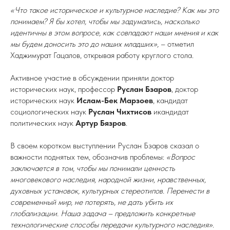
«Что такое историческое и культурное наследие? Как мы это
понимаем? Я бы хотел, чтобы мы задумались, насколько
идентичны в этом вопросе, как совпадают наши мнения и как
мы будем доносить это до наших младших»,
– отметил
Хаджимурат Гацалов, открывая работу круглого стола.
Активное участие в обсуждении приняли доктор
исторических наук, профессор
Руслан Бзаров
, доктор
исторических наук
Ислам-Бек Марзоев
, кандидат
социологических наук
Руслан Чихтисов
икандидат
политических наук
Артур Бязров
.
В своем коротком выступлении Руслан Бзаров сказал о
важности поднятых тем, обозначив проблемы:
«Вопрос
заключается в том, чтобы мы понимали ценность
многовекового наследия, народной жизни, нравственных,
духовных установок, культурных стереотипов. Перенести в
современный мир, не потерять, не дать убить их
глобализации. Наша задача – предложить конкретные
технологические способы передачи культурного наследия»
.