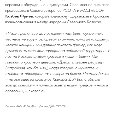
перешли к обсуждению и дискуссии. Свое мнение высказал
председатель Совета ветеранов РСО–А и МОД «ВСО»
Казбек Фриев
, который подчеркнул дружеские и братские
взаимоотношения между народами Северного Кавказа.
«Наши предки всегда наставляли нас: будь порядочным,
честным, не воруй, овладевай знаниями, помогай младшему,
уважай женщину. Мы должны показать пример, как надо
дружно жить стольким народам на небольшой территории. У
нас на Кавказе символ красоты и мощи – башни. Мы
говорим о красивой девушке: «Дзылаты хуызён рёсугъд»
(«стройная, как башня»), когда говорим о мужестве и
стойкости, обращаем наши взоры на башни. Поэтому башня
– не зря один из символов Кавказа. Дай Бог, чтобы мы
всегда понимали и помнили заветы наших предков и жили в
согласии»,
– сказал он.
Лолита МАМИЕВА. Фото Дианы ДЖИОЕВОЙ