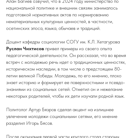
Алан Багиев озвучил, что в 2024 году министерство по
национальной политике и внешним связям занималось
подготовкой нормативных актов по нормированию
нематериальных культурных ценностей, в частности,
осетинских эпоса, языка, обычаев и традиций.
Доцент кафедры социологии СОГУ им. К.Л. Хетагурова
Руслан Чихтисов
привел примеры из своего опыта
педагогической деятельности. Он рассказал, что во время
встреч с молодежью речь идет о традиционных ценностях,
историческом наследии, в том числе о предстоящем 80-
летии великой Победы. Молодежь, по его мнению, плохо
знает историю и формирует ее поверхностными и псевдо-
знаниями из социальных сетей. Отметил он и нежелание
некоторых родителей, чтобы их дети изучали родной язык.
Политолог Артур Бязров сделал акцент на излишнее
увлечение молодежи социальными сетями, его мнение
разделил Игорь Бясов.
После окончания первой части круглого стола стороны