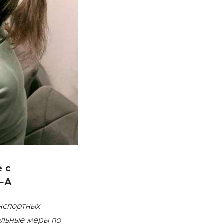
 с
О–А
нспортных
ельные меры по