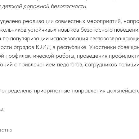
 детской дорожной безопасности.
уделено реализации совместных мероприятий, напр
ольников устойчивых навыков безопасного поведения
 по популяризации использования световозвращающи
ности отрядов ЮИД в республике. Участники совеща
ой профилактической работы, проведения профилакти
аний с привлечением педагогов, сотрудников полици
и определены приоритетные направления дальнейшего
–А
ЕСТВО