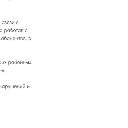
 связи с
р работал с
 абонентов, а
ких районных
ь.
 нарушений и