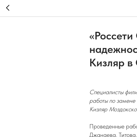
«Россети
надежнос
Кизляр в
Специалисты фили
работы по замене
Кизляр Моздокско
Проведенные рабо
Джанаева, Титова