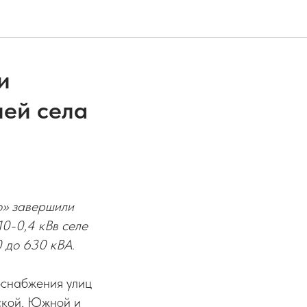
и
ей села
о» завершили
0-0,4 кВв селе
 до 630 кВА.
оснабжения улиц
ской, Южной и