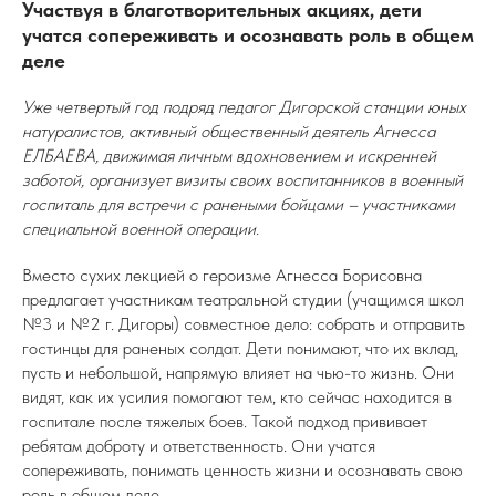
Участвуя в благотворительных акциях, дети
учатся сопереживать и осознавать роль в общем
деле
Уже четвертый год подряд педагог Дигорской станции юных
натуралистов, активный общественный деятель Агнесса
ЕЛБАЕВА, движимая личным вдохновением и искренней
заботой, организует визиты своих воспитанников в военный
госпиталь для встречи с ранеными бойцами – участниками
специальной военной операции.
Вместо сухих лекцией о героизме Агнесса Борисовна
предлагает участникам театральной студии (учащимся школ
№3 и №2 г. Дигоры) совместное дело: собрать и отправить
гостинцы для раненых солдат. Дети понимают, что их вклад,
пусть и небольшой, напрямую влияет на чью-то жизнь. Они
видят, как их усилия помогают тем, кто сейчас находится в
госпитале после тяжелых боев. Такой подход прививает
ребятам доброту и ответственность. Они учатся
сопереживать, понимать ценность жизни и осознавать свою
роль в общем деле.