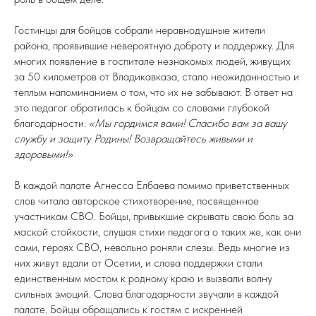
Гостинцы для бойцов собрали неравнодушные жители
района, проявившие невероятную доброту и поддержку. Для
многих появление в госпитале незнакомых людей, живущих
за 50 километров от Владикавказа, стало неожиданностью и
теплым напоминанием о том, что их не забывают. В ответ на
это педагог обратилась к бойцам со словами глубокой
благодарности:
«Мы гордимся вами! Спасибо вам за вашу
службу и защиту Родины! Возвращайтесь живыми и
здоровыми!»
В каждой палате Агнесса Елбаева помимо приветственных
слов читала авторское стихотворение, посвященное
участникам СВО. Бойцы, привыкшие скрывать свою боль за
маской стойкости, слушая стихи педагога о таких же, как они
сами, героях СВО, невольно роняли слезы. Ведь многие из
них живут вдали от Осетии, и слова поддержки стали
единственным мостом к родному краю и вызвали волну
сильных эмоций. Слова благодарности звучали в каждой
палате. Бойцы обращались к гостям с искренней