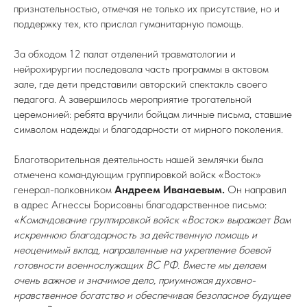
признательностью, отмечая не только их присутствие, но и
поддержку тех, кто прислал гуманитарную помощь.
За обходом 12 палат отделений травматологии и
нейрохирургии последовала часть программы в актовом
зале, где дети представили авторский спектакль своего
педагога. А завершилось мероприятие трогательной
церемонией: ребята вручили бойцам личные письма, ставшие
символом надежды и благодарности от мирного поколения.
Благотворительная деятельность нашей землячки была
отмечена командующим группировкой войск «Восток»
генерал-полковником
Андреем
Иванаевым.
Он направил
в адрес Агнессы Борисовны благодарственное письмо:
«Командование группировкой войск «Восток» выражает Вам
искреннюю благодарность за действенную помощь и
неоценимый вклад, направленные на укрепление боевой
готовности военнослужащих ВС РФ. Вместе мы делаем
очень важное и значимое дело, приумножая духовно-
нравственное богатство и обеспечивая безопасное будущее