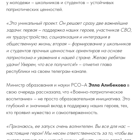
у молодежи – школьников и студентов – устойчивых
патриотических ценностей.
«Это уникальный проект. Он решает сразу две важнейшие
задачи: первая – поддержка наших героев, участников СВО,
их трудоустройство, социализация и интеграция в
общественную жизнь; вторая – формирование у школьников
и студентов прочных ценностных ориентиров на основе
патриотизма и уважения к нашей стране. Желаю ребятам
удачи! Уверен, что все получится!»
– отметил глава
республики на своем телеграм-канале.
Министр образования и науки РСО–А
Элла Алибекова
в
свою очередь рассказала, что «Военно-патриотическое
воспитание» – не просто образовательная инициатива. Это
глубокий и значимый вклад в поддержку наших героев, тех,
кто проявил мужество и самоотверженность.
«Признаюсь, ее запуск очень волнителен. Вы все для нас –
настоящие герои! Мы несем ответственность за то, чтобы вы
смогли вернуться к мирной жизни, обучать наших детей, для