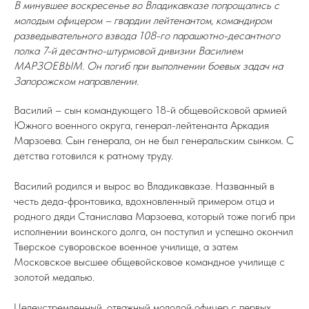
В минувшее воскресенье во Владикавказе попрощались с
молодым офицером – гвардии лейтенантом, командиром
разведывательного взвода 108-го парашютно-десантного
полка 7-й десантно-штурмовой дивизии Василием
МАРЗОЕВЫМ. Он погиб при выполнении боевых задач на
Запорожском направлении.
Василий – сын командующего 18-й общевойсковой армией
Южного военного округа, генерал-лейтенанта Аркадия
Марзоева. Сын генерала, он не был генеральским сынком. С
детства готовился к ратному труду.
Василий родился и вырос во Владикавказе. Названный в
честь деда-фронтовика, вдохновленный примером отца и
родного дяди Станислава Марзоева, который тоже погиб при
исполнении воинского долга, он поступил и успешно окончил
Тверское суворовское военное училище, а затем
Московское высшее общевойсковое командное училище с
золотой медалью.
Целеустремленный, отважный молодой офицер с первых