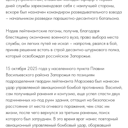
дней службы зарекомендовал себя с наилучшей стороны,
вскоре был назначен командиром разведывательного взвода
– начальником разведки парашютно-десантного батальона.
Надев лейтенантские погоны, получив, благодаря
блестящему окончанию военного вуза, право выбора места
службы, он легких путей не искал – напротив, рвался в бой,
приняв решение встать в строй десантно-штурмового полка,
который освобождал российское Запорожье.
15 октября 2025 года у населенного пункта Плавни
Васильевского района Запорожья по позициям
подразделения гвардии лейтенанта Марзоева был нанесен
удар управляемой авиационной бомбой противника. Василий,
сам получивший ранения и контузию, еще успел спасти двух
подчиненных из-под руин здания, оттащил на безопасное
расстояние от места огневого поражения, чем спас им
жизни, после чего вернулся за третьим раненым, поиск
которого был затруднен. В это время враг нанес повторный
авиационный управляемый бомбовый удар, оборвавший