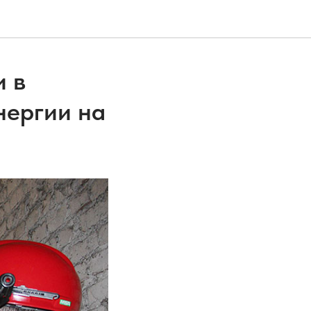
и в
нергии на