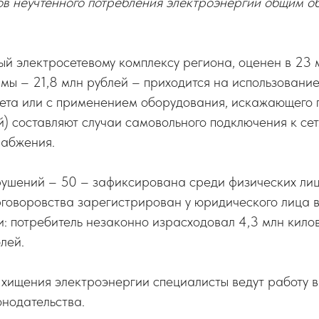
ов неучтенного потребления электроэнергии общим о
й электросетевому комплексу региона, оценен в 23 
ммы – 21,8 млн рублей – приходится на использовани
чета или с применением оборудования, искажающего 
й) составляют случаи самовольного подключения к се
набжения.
рушений – 50 – зафиксирована среди физических ли
рговоровства зарегистрирован у юридического лица 
: потребитель незаконно израсходовал 4,3 млн кило
лей.
 хищения электроэнергии специалисты ведут работу 
нодательства.