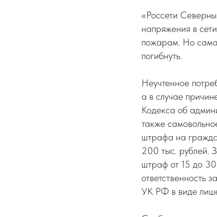
«Россети Северны
напряжения в сети
пожарам. Но самая
погибнуть.
Неучтенное потре
а в случае причин
Кодекса об админ
также самовольно
штрафа на граждан
200 тыс. рублей. 
штраф от 15 до 30
ответственность з
УК РФ в виде лише