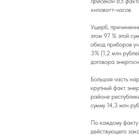
пресекли 65 факт
киловатт-часов.
Ущерб, причиненны
этом 97 % этой су
обход приборов у
3% (1,2 млн рубле
договора энергос
Большая часть на
крупный факт эне
районе республики
сумму 14,3 млн руб
По каждому факту
действующего зако