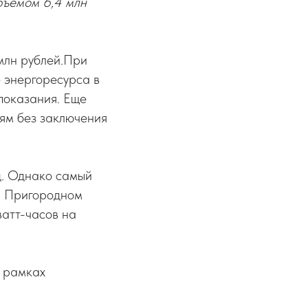
бъемом 6,4 млн
млн рублей.При
е энергоресурса в
показания. Еще
тям без заключения
ц. Однако самый
в Пригородном
ватт-часов на
в рамках