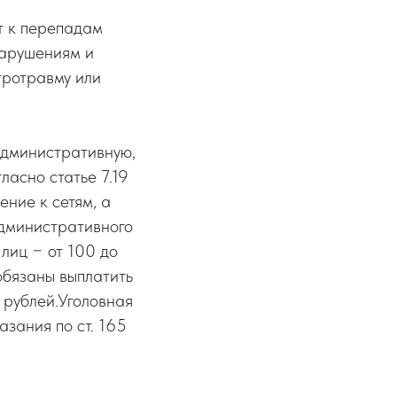
т к перепадам
нарушениям и
тротравму или
административную,
ласно статье 7.19
ние к сетям, а
административного
лиц − от 100 до
обязаны выплатить
 рублей.Уголовная
зания по ст. 165