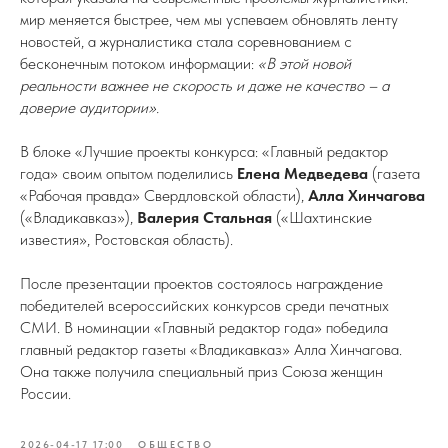
мир меняется быстрее, чем мы успеваем обновлять ленту
новостей, а журналистика стала соревнованием с
бесконечным потоком информации:
«В этой новой
реальности важнее не скорость и даже не качество – а
доверие аудитории».
В блоке «Лучшие проекты конкурса: «Главный редактор
года» своим опытом поделились
Елена Медведева
(газета
«Рабочая правда» Свердловской области),
Алла Хинчагова
(«Владикавказ»),
Валерия Стальная
(«Шахтинские
известия», Ростовская область).
После презентации проектов состоялось награждение
победителей всероссийских конкурсов среди печатных
СМИ. В номинации «Главный редактор года» победила
главный редактор газеты «Владикавказ» Алла Хинчагова.
Она также получила специальный приз Союза женщин
России.
2026-04-17 17:00
ОБЩЕСТВО