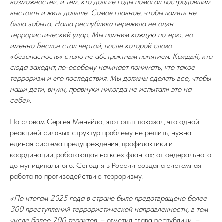
возможностей, и тем, кто долгие годы помогал пострадавшим
выстоять и жить дальше. Самое главное, чтобы память не
была забыта. Наша республика пережила не один
террористический удар. Мы помним каждую потерю, но
именно Беслан стал чертой, после которой слово
«безопасность» стало не абстрактным понятием
.
Каждый, кто
сюда заходит, по-особому начинает понимать, что такое
терроризм и его последствия. Мы должны сделать все, чтобы
наши дети, внуки, правнуки никогда не испытали это на
себе».
По словам Сергея Меняйло, этот опыт показал, что одной
реакцией силовых структур проблему не решить, нужна
единая система предупреждения, профилактики и
координации, работающая на всех флангах: от федерального
до муниципального. Сегодня в России создана системная
работа по противодействию терроризму.
«По итогам 2025 года в стране было предотвращено более
300 преступлений террористической направленности, в том
числе более 200 терактов
, – отметил глава республики. –