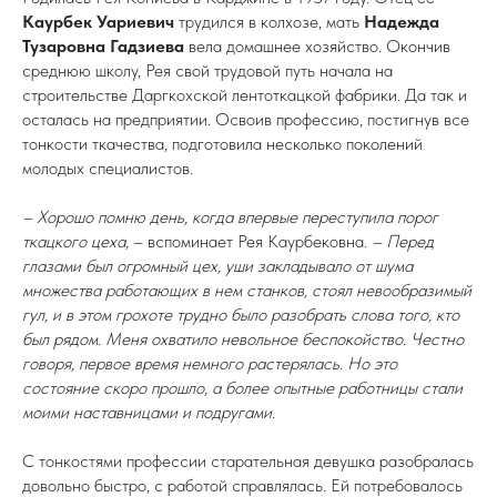
Каурбек Уариевич
трудился в колхозе, мать
Надежда
Тузаровна Гадзиева
вела домашнее хозяйство. Окончив
среднюю школу, Рея свой трудовой путь начала на
строительстве Даргкохской лентоткацкой фабрики. Да так и
осталась на предприятии. Освоив профессию, постигнув все
тонкости ткачества, подготовила несколько поколений
молодых специалистов.
– Хорошо помню день, когда впервые переступила порог
ткацкого цеха,
– вспоминает Рея Каурбековна.
– Перед
глазами был огромный цех, уши закладывало от шума
множества работающих в нем станков, стоял невообразимый
гул, и в этом грохоте трудно было разобрать слова того, кто
был рядом. Меня охватило невольное беспокойство. Честно
говоря, первое время немного растерялась. Но это
состояние скоро прошло, а более опытные работницы стали
моими наставницами и подругами.
С тонкостями профессии старательная девушка разобралась
довольно быстро, с работой справлялась. Ей потребовалось