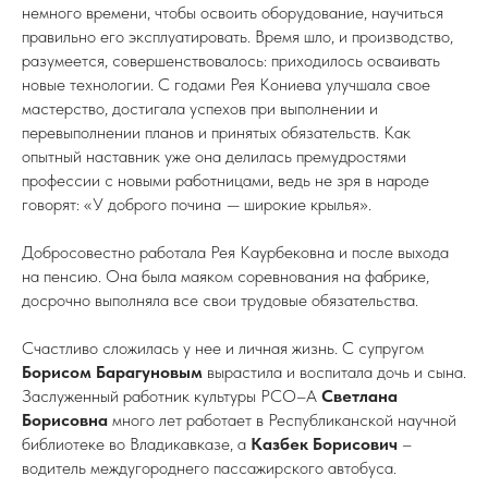
немного времени, чтобы освоить оборудование, научиться
правильно его эксплуатировать. Время шло, и производство,
разумеется, совершенствовалось: приходилось осваивать
новые технологии. С годами Рея Кониева улучшала свое
мастерство, достигала успехов при выполнении и
перевыполнении планов и принятых обязательств. Как
опытный наставник уже она делилась премудростями
профессии с новыми работницами, ведь не зря в народе
говорят: «У доброго почина
—
широкие крылья».
Добросовестно работала Рея Каурбековна и после выхода
на пенсию. Она была маяком соревнования на фабрике,
досрочно выполняла все свои трудовые обязательства.
Счастливо сложилась у нее и личная жизнь. С супругом
Борисом Барагуновым
вырастила и воспитала дочь и сына.
Заслуженный работник культуры РСО–А
Светлана
Борисовна
много лет работает в Республиканской научной
библиотеке во Владикавказе, а
Казбек Борисович
–
водитель междугороднего пассажирского автобуса.