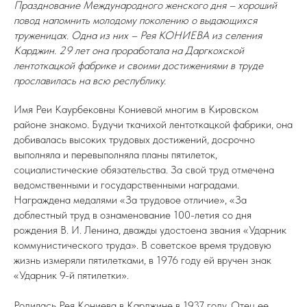
Празднование Международного женского дня – хороший
повод напомнить молодому поколению о выдающихся
труженицах. Одна из них – Рея КОНИЕВА из селения
Карджин. 29 лет она проработала на Даргкохской
лентоткацкой фабрике и своими достижениями в труде
прославилась на всю республику.
Имя Реи Каурбековны Кониевой многим в Кировском
районе знакомо. Будучи ткачихой лентоткацкой фабрики, она
добивалась высоких трудовых достижений, досрочно
выполняла и перевыполняла планы пятилеток,
социалистические обязательства. За свой труд отмечена
ведомственными и государственными наградами.
Награждена медалями «За трудовое отличие», «За
доблестный труд в ознаменование 100-летия со дня
рождения В. И. Ленина, дважды удостоена звания «Ударник
коммунистического труда». В советское время трудовую
жизнь измеряли пятилетками, в 1976 году ей вручен знак
«Ударник 9-й пятилетки».
Родилась Рея Кониева в Карджине в 1937 году. Отец ее