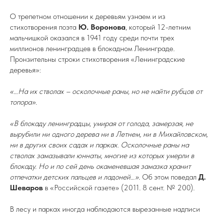
О трепетном отношении к деревьям узнаем и из
стихотворения поэта
Ю. Воронова
, который 12-летним
мальчишкой оказался в 1941 году среди почти трех
миллионов ленинградцев в блокадном Ленинграде.
Пронзительны строки стихотворения «Ленинградские
деревья»:
«…На их стволах – осколочные раны, но не найти рубцов от
топора»
.
«В блокаду ленинградцы, умирая от голода, замерзая, не
вырубили ни одного дерева ни в Летнем, ни в Михайловском,
ни в других своих садах и парках. Осколочные раны на
стволах замазывали юннаты, многие из которых умерли в
блокаду. Но и по сей день окаменевшая замазка хранит
отпечатки детских пальцев и ладоней…»
. Об этом поведал
Д.
Шеваров
в «Российской газете» (2011. 8 сент. № 200).
В лесу и парках иногда наблюдаются вырезанные надписи