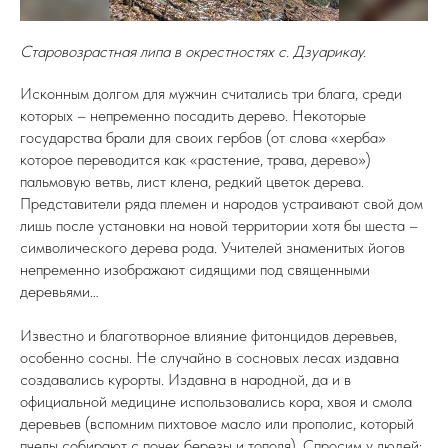
Старовозрастная липа в окрестностях с. Дзуарикау.
Исконным долгом для мужчин считались три блага, среди
которых – непременно посадить дерево. Некоторые
государства брали для своих гербов (от слова «херба»
которое переводится как «растение, трава, дерево»)
пальмовую ветвь, лист клена, редкий цветок дерева.
Представители ряда племен и народов устраивают свой дом
лишь после установки на новой территории хотя бы шеста –
символического дерева рода. Учителей знаменитых йогов
непременно изображают сидящими под священными
деревьями…
Известно и благотворное влияние фитонцидов деревьев,
особенно сосны. Не случайно в сосновых лесах издавна
создавались курорты. Издавна в народной, да и в
официальной медицине использовались кора, хвоя и смола
деревьев (вспомним пихтовое масло или прополис, который
пчелы собирают с почек березы и тополя). Спросим у людей: