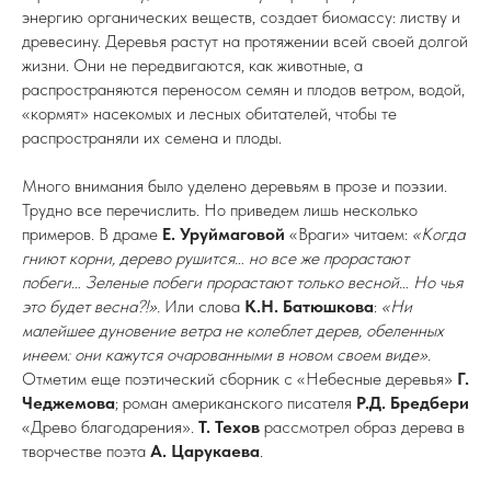
энергию органических веществ, создает биомассу: листву и
древесину. Деревья растут на протяжении всей своей долгой
жизни. Они не передвигаются, как животные, а
распространяются переносом семян и плодов ветром, водой,
«кормят» насекомых и лесных обитателей, чтобы те
распространяли их семена и плоды.
Много внимания было уделено деревьям в прозе и поэзии.
Трудно все перечислить. Но приведем лишь несколько
примеров. В драме
Е. Уруймаговой
«Враги» читаем:
«Когда
гниют корни, дерево рушится… но все же прорастают
побеги… Зеленые побеги прорастают только весной… Но чья
это будет весна?!».
Или слова
К.Н. Батюшкова
:
«Ни
малейшее дуновение ветра не колеблет дерев, обеленных
инеем: они кажутся очарованными в новом своем виде».
Отметим еще поэтический сборник с «Небесные деревья»
Г.
Чеджемова
; роман американского писателя
Р.Д. Бредбери
«Древо благодарения».
Т. Техов
рассмотрел образ дерева в
творчестве поэта
А. Царукаева
.