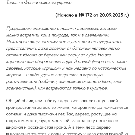
Тополя в Фаллагкомском ущелье
(Начало в № 172 от 20.09.2025 г.)
Продолжаем знакомство с нашими деревьями, которые
можно встретить как в природе, так и в озеленении.
Некоторые виды знакомы нам с детства и не нуждаются в
представлении: даже далекий от ботаники человек легко
отличит яблоню от березы или сосну от дуба. Но это
коренные или аборигенные виды. В нашей флоре есть также
деревья, которые «пришли» к нам недавно по историческим
меркам – и либо удачно внедрились в коренную
растительность (робиния, или ложная акация, айлант, клен
ясенелистный), или встречаются только в культуре.
Общий облик, или габитус деревьев зависит от условий
произрастания за всю их жизнь, которая иногда исчисляется
сотнями и даже тысячами лет. Так, дерево, растущее на
открытом месте, будет меньшей высоты, но у него более
широкая и раскидистая крона. А в тени леса дерево
вынужденно тянется к солнцу, поэтому у него ствол прямой, а