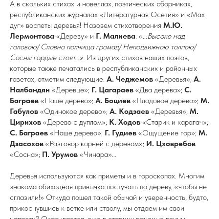
А в скольких стихах и новеллах, поэтических сборниках,
республиканских журналах «Литературная Осетия» и «Мах
дуг» воспеты деревья! Назовем стихотворения
М.Ю.
Лермонтова
«Дереву» и
Г. Малиева
: «
…Высоко над
головою/ Словно полчища громад/ Неподвижною толпою/
Сосны гордые стоят…».
Из других стихов наших поэтов,
которые также печатались в республиканских и районных
газетах, отметим следующие:
А. Чеджемов
«Деревья»;
А.
Налбандян
«Деревце»;
Г. Цагараев
«Два дерева»;
С.
Баграев
«Наше дерево»;
А. Боциев
«Плодовое дерево»;
М.
Габулов
«Одинокое дерево»;
А. Кодзаев
«Деревья»;
М.
Цирихов
«Дерево с дуплом»;
К. Ходов
«Старик и карагач»;
С. Баграев
«Наше дерево»;
Г. Гудиев
«Ощущение гор»;
М.
Дзасохов
«Разговор корней с деревом»;
И. Цховребов
«Сосна»;
П. Урумов
«Чинара»…
Деревья используются как приметы и в гороскопах. Многим
знакома обиходная привычка постучать по дереву, «чтобы не
сглазили!» Откуда пошел такой обычай и уверенность, будто,
прикоснувшись к ветке или стволу, мы отдаем им свои
напасти? Оказывается, еще в старину раненые воины