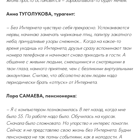
жизнь просто остановится – зарабатывать-то будет нечем.
Анна ТУГОЛУКОВА, турагент:
– Без Интернета чувствую себя прекрасно. Успокаиваются
нервы, начинаю замечать чириканье птиц, палитру закатного
неба, причудливые узоры снежинок... Когда на какое-то
время уходишь из Интернета, друзья сразу вспоминают твои
номера телефонов и начинают снова приходить в гости. А
общение с живыми людьми, смеющимися и смотрящими в
твои глаза, намного приятнее, чем с безликими виртуальными
аккаунтами. Считаю, что абсолютно всем людям надо
периодически брать «отпуск» от Интернета.
Лора САМАЕВА, пенсионерка:
– Я с компьютером познакомилась 8 лет назад, когда мне
было 55. По работе надо было. Обучилась на курсах.
Сначала было сложновато. Но упорство и интерес помогли.
Сейчас я не представляю свою жизнь без Интернета. Будни
пенсионера не так полны событиями, как в молодости. А