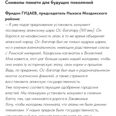
Символы памяти для будущих поколений
Фридон ГУЦАЕВ, председатель Ныхаса Моздокского
района:
– Я уже подал предложение установить монумент
последнему аланскому царю Ос-Багатару (ХIII век). Он
боролся за независимость алан, в то же время объединял
аланский народ. Ос-Багатар был не только мудрым царем,
но и умелым военачальником, имеющим родственные союзы
с Римской империей, Хазарским каганатом и Византией.
Мне кажется, этот шаг больше нужен нашей молодежи, чтобы
она знала ту историческую эпоху, свои корни и прошлое.
Ведь, по преданию, Ос-Багатар был еще и родоначальником
многих осетинских фамилий, а также стремился
восстановить аланскую государственность.
Уже получено соответствующее одобрение городских
властей. Мы планируем установить монумент в селении
Балта, там, где начинается дорога в Закавказье.
Хочу, чтобы молодежь понимала, что аланы не были дикими
племенами. У наших предков были государственность,
национальный дух, мощная военная сила, то, что и