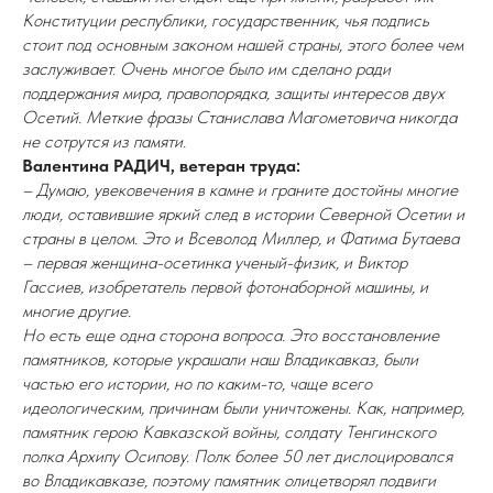
Конституции республики, государственник, чья подпись
стоит под основным законом нашей страны, этого более чем
заслуживает. Очень многое было им сделано ради
поддержания мира, правопорядка, защиты интересов двух
Осетий. Меткие фразы Станислава Магометовича никогда
не сотрутся из памяти.
Валентина РАДИЧ, ветеран труда:
– Думаю, увековечения в камне и граните достойны многие
люди, оставившие яркий след в истории Северной Осетии и
страны в целом. Это и Всеволод Миллер, и Фатима Бутаева
– первая женщина-осетинка ученый-физик, и Виктор
Гассиев, изобретатель первой фотонаборной машины, и
многие другие.
Но есть еще одна сторона вопроса. Это восстановление
памятников, которые украшали наш Владикавказ, были
частью его истории, но по каким-то, чаще всего
идеологическим, причинам были уничтожены. Как, например,
памятник герою Кавказской войны, солдату Тенгинского
полка Архипу Осипову. Полк более 50 лет дислоцировался
во Владикавказе, поэтому памятник олицетворял подвиги