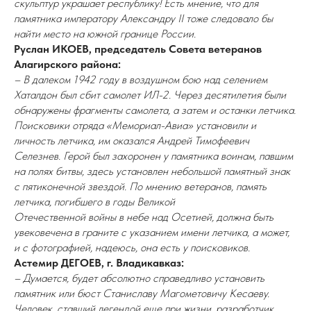
скульптур украшает республику! Есть мнение, что для
памятника императору Александру II тоже следовало бы
найти место на южной границе России.
Руслан ИКОЕВ, председатель Совета ветеранов
Алагирского района:
– В далеком 1942 году в воздушном бою над селением
Хаталдон был сбит самолет ИЛ-2. Через десятилетия были
обнаружены фрагменты самолета, а затем и останки летчика.
Поисковики отряда «Мемориал-Авиа» установили и
личность летчика, им оказался Андрей Тимофеевич
Селезнев. Герой был захоронен у памятника воинам, павшим
на полях битвы, здесь установлен небольшой памятный знак
с пятиконечной звездой. По мнению ветеранов, память
летчика, погибшего в годы Великой
Отечественной войны в небе над Осетией, должна быть
увековечена в граните с указанием имени летчика, а может,
и с фотографией, надеюсь, она есть у поисковиков.
Астемир ДЕГОЕВ, г. Владикавказ:
– Думается, будет абсолютно справедливо установить
памятник или бюст Станиславу Магометовичу Кесаеву.
Человек, ставший легендой еще при жизни, разработчик