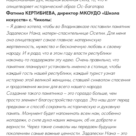
олицетворяет исторический образ Ос-Багатара.
Фатима КЕРТИБИЕВА, директор МКОУДО «Школа
искусств» с. Чиколы:
– Я давно хотела, чтобы во Владикавказе поставили памятник
Задалески Нана, матери-спасительнице Осетии. Для меня
она олицетворяет самое главное: материнскую
жертвенность, мужество и бесконечную любовь к своему
народу. И я рада, что в этом году власти республики
наконец-то поддержали эту идею. Очень правильно, что
памятник планируют установить именно в столице, чтобы
каждый гость нашей республики, каждый турист узнал
историю этой великой женщины, ставшей символом спасения
и продолжения жизни для всего нашего народа.
Создание такого памятника – это гораздо больше, чем
просто элемент благоустройства города. Это наш долг перед
предками и способ сохранить историческую и духовную
память. Монумент будет напоминать всем нам, особенно
молодежи, о силе духа наших женщин, об их доброте и
верности. Через такие символы мы передаем будущим
поколениям самые важные ценности. Задалески Нана – это