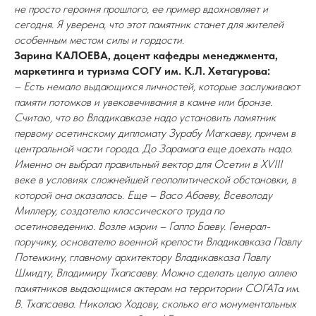
не просто героиня прошлого, ее пример вдохновляет и
сегодня. Я уверена, что этот памятник станет для жителей
особенным местом силы и гордости.
Зарина КАЛОЕВА, доцент кафедры менеджмента,
маркетинга и туризма СОГУ им. К.Л. Хетагурова:
– Есть немало выдающихся личностей, которые заслуживают
памяти потомков и увековечивания в камне или бронзе.
Считаю, что во Владикавказе надо установить памятник
первому осетинскому дипломату Зурабу Магкаеву, причем в
центральной части города. До Зарамага еще доехать надо.
Именно он выбрал правильный вектор для Осетии в XVIII
веке в условиях сложнейшей геополитической обстановки, в
которой она оказалась. Еще – Васо Абаеву, Всеволоду
Миллеру, создателю классического труда по
осетиноведению. Возле мэрии – Гаппо Баеву. Генерал-
поручику, основателю военной крепости Владикавказа Павлу
Потемкину, главному архитектору Владикавказа Павлу
Шмидту, Владимиру Тхапсаеву. Можно сделать целую аллею
памятников выдающимся актерам на территории СОГАТа им.
В. Тхапсаева. Николаю Ходову, сколько его монументальных