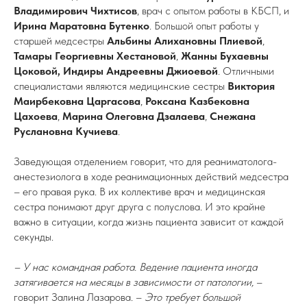
Владимирович Чихтисов
, врач с опытом работы в КБСП, и
Ирина Маратовна Бутенко
. Большой опыт работы у
старшей медсестры
Альбины Алихановны Плиевой
,
Тамары Георгиевны Хестановой
,
Жанны Бухаевны
Цоковой,
Индиры Андреевны Джиоевой
. Отличными
специалистами являются медицинские сестры
Виктория
Маирбековна Царгасова
,
Роксана Казбековна
Цахоева
,
Марина Олеговна Дзалаева
,
Снежана
Руслановна Кучиева
.
Заведующая отделением говорит, что для реаниматолога-
анестезиолога в ходе реанимационных действий медсестра
– его правая рука. В их коллективе врач и медицинская
сестра понимают друг друга с полуслова. И это крайне
важно в ситуации, когда жизнь пациента зависит от каждой
секунды.
– У нас командная работа. Ведение пациента иногда
затягивается на месяцы в зависимости от патологии,
–
говорит Залина Лазарова. –
Это требует большой