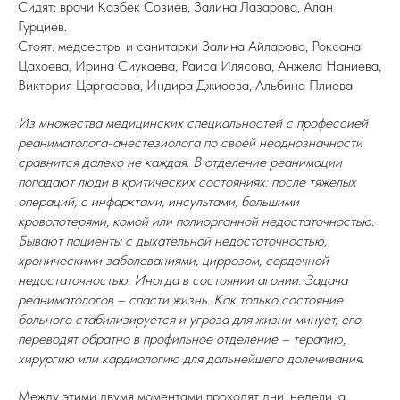
Сидят: врачи Казбек Созиев, Залина Лазарова, Алан
Гурциев.
Стоят: медсестры и санитарки Залина Айларова, Роксана
Цахоева, Ирина Сиукаева, Раиса Илясова, Анжела Наниева,
Виктория Царгасова, Индира Джиоева, Альбина Плиева
Из множества медицинских специальностей с профессией
реаниматолога-анестезиолога по своей неоднозначности
сравнится далеко не каждая. В отделение реанимации
попадают люди в критических состояниях: после тяжелых
операций, с инфарктами, инсультами, большими
кровопотерями, комой или полиорганной недостаточностью.
Бывают пациенты с дыхательной недостаточностью,
хроническими заболеваниями, циррозом, сердечной
недостаточностью. Иногда в состоянии агонии. Задача
реаниматологов – спасти жизнь. Как только состояние
больного стабилизируется и угроза для жизни минует, его
переводят обратно в профильное отделение – терапию,
хирургию или кардиологию для дальнейшего долечивания.
Между этими двумя моментами проходят дни, недели, а