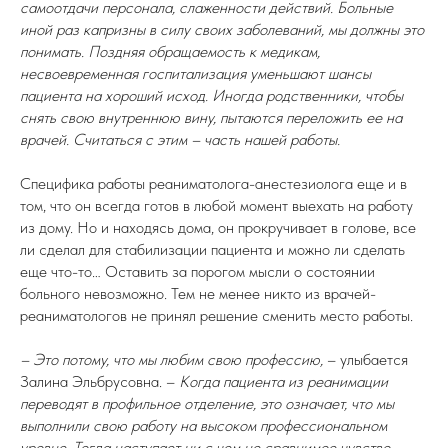
самоотдачи персонала, слаженности действий. Больные
иной раз капризны в силу своих заболеваний, мы должны это
понимать. Поздняя обращаемость к медикам,
несвоевременная госпитализация уменьшают шансы
пациента на хороший исход. Иногда родственники, чтобы
снять свою внутреннюю вину, пытаются переложить ее на
врачей. Считаться с этим – часть нашей работы.
Специфика работы реаниматолога-анестезиолога еще и в
том, что он всегда готов в любой момент выехать на работу
из дому. Но и находясь дома, он прокручивает в голове, все
ли сделал для стабилизации пациента и можно ли сделать
еще что-то… Оставить за порогом мысли о состоянии
больного невозможно. Тем не менее никто из врачей-
реаниматологов не принял решение сменить место работы.
– Это потому, что мы любим свою профессию,
– улыбается
Залина Эльбрусовна. –
Когда пациента из реанимации
переводят в профильное отделение, это означает, что мы
выполнили свою работу на высоком профессиональном
уровне. Тогда наступает ни с чем не сравнимое чувство