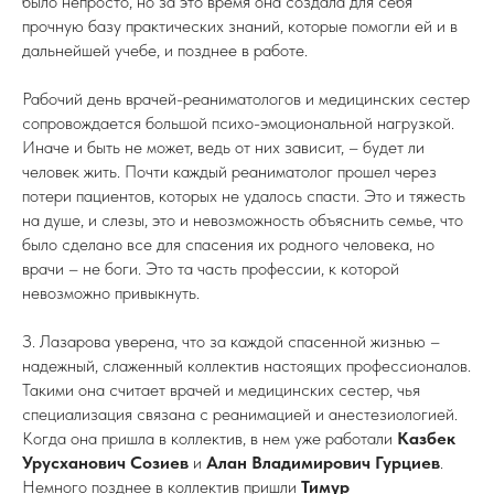
было непросто, но за это время она создала для себя
прочную базу практических знаний, которые помогли ей и в
дальнейшей учебе, и позднее в работе.
Рабочий день врачей-реаниматологов и медицинских сестер
сопровождается большой психо-эмоциональной нагрузкой.
Иначе и быть не может, ведь от них зависит, – будет ли
человек жить. Почти каждый реаниматолог прошел через
потери пациентов, которых не удалось спасти. Это и тяжесть
на душе, и слезы, это и невозможность объяснить семье, что
было сделано все для спасения их родного человека, но
врачи – не боги. Это та часть профессии, к которой
невозможно привыкнуть.
З. Лазарова уверена, что за каждой спасенной жизнью –
надежный, слаженный коллектив настоящих профессионалов.
Такими она считает врачей и медицинских сестер, чья
специализация связана с реанимацией и анестезиологией.
Когда она пришла в коллектив, в нем уже работали
Казбек
Урусханович Созиев
и
Алан Владимирович Гурциев
.
Немного позднее в коллектив пришли
Тимур