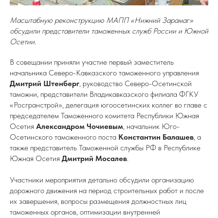
Масштабную реконструкцию МАПП «Нижний Зарамаг»
обсудили представители таможенных служб России и Южной
Осетии.
В совещании приняли участие первый заместитель
начальника Северо-Кавказского таможенного управления
Дмитрий Штенберг
, руководство Северо-Осетинской
таможни, представители Владикавказского филиала ФГКУ
«Росгранстрой», делегация югоосетинских коллег во главе с
председателем Таможенного комитета Республики Южная
Осетия
Александром Чочиевым
, начальник Юго-
Осетинского таможенного поста
Константин
Балашев
, а
также представитель Таможенной службы РФ в Республике
Южная Осетия
Дмитрий Мосалев
.
Участники мероприятия детально обсудили организацию
дорожного движения на период строительных работ и после
их завершения, вопросы размещения должностных лиц
таможенных органов, оптимизации внутренней