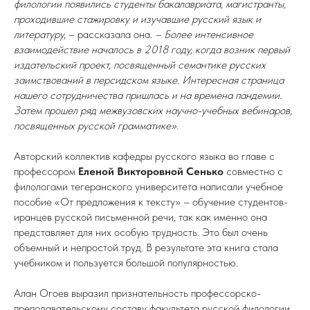
филологии появились студенты бакалавриата, магистранты,
проходившие стажировку и изучавшие русский язык и
литературу,
– рассказала она.
– Более интенсивное
взаимодействие началось в 2018 году, когда возник первый
издательский проект, посвященный семантике русских
заимствований в персидском языке. Интересная страница
нашего сотрудничества пришлась и на времена пандемии.
Затем прошел ряд межвузовских научно-учебных вебинаров,
посвященных русской грамматике».
Авторский коллектив кафедры русского языка во главе с
профессором
Еленой Викторовной Сенько
совместно с
филологами тегеранского университета написали учебное
пособие «От предложения к тексту» – обучение студентов-
иранцев русской письменной речи, так как именно она
представляет для них особую трудность. Это был очень
объемный и непростой труд. В результате эта книга стала
учебником и пользуется большой популярностью.
Алан Огоев выразил признательность профессорско-
преподавательскому составу факультета русской филологии,