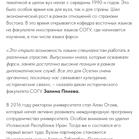
тематикой в целом вуз начал с середины 1990-х годов. Это
было особое время как для вуза, так и для страны. Шел
экономический рост в рамках отношений со странами
Востока. В это время открывается кафедра восточных языков
на факультете иностранных языков СОГУ, где начинается
изучение, в том числе языка фарси.
«Это открыло возможность нашим специалистам работать в
различных отраслях. Выпускники иняза, которые осваивали
фарси, заняли достаточно высокие позиции в рамках
дипломатических служб. Все это для Осетии очень
органично, поскольку нас связывают культурные,
исторические связи»,
– сказала декан исторического
факультета СОГУ
Залина Плиева.
В 2016 году ректором университета стал Алан Огоев,
который начал активно развивать международную программу
сотрудничества университета. Особое внимание он уделил
Исламской Республике Иран. Тогда же и состоялся его
первый визит туда. Вузом-партнером становится
Университет имени Алламе Табатабаи. Подписание