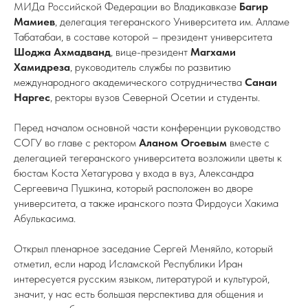
МИДа Российской Федерации во Владикавказе
Багир
Мамиев
, делегация тегеранского Университета им. Алламе
Табатабаи, в составе которой – президент университета
Шоджа Ахмадванд
, вице-президент
Магхами
Хамидреза
, руководитель службы по развитию
международного академического сотрудничества
Санаи
Наргес
, ректоры вузов Северной Осетии и студенты.
Перед началом основной части конференции руководство
СОГУ во главе с ректором
Аланом Огоевым
вместе с
делегацией тегеранского университета возложили цветы к
бюстам Коста Хетагурова у входа в вуз, Александра
Сергеевича Пушкина, который расположен во дворе
университета, а также иранского поэта Фирдоуси
Хакима
Абулькасима.
Открыл пленарное заседание Сергей Меняйло, который
отметил, если народ Исламской Республики Иран
интересуется русским языком, литературой и культурой,
значит, у нас есть большая перспектива для общения и