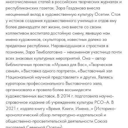
многочисленных статей в российских творческих журналах и
республиканских газетах. Зара Газданова внесла
неоценимый вклад в художественную культуру Осетии. Стоя
у истоков создания художественного училища и отдав ему
более двенадцати лет жизни, она вместе со своим
коллективом воспитала достойную смену, явившую нам
имена художников, скульпторов, известных далеко за
пределами республики. Неравнодушная и страстная в
познании, Зара Темболатовна – неизменная участница почти
всех знаковых культурных мероприятий. Она – автор
библиотечных проектов: «Музыка для Вас», «Творческая
семья», «Выставка одного портрета», «Выставочный зал
Национальной научной представляет» и других. Являясь
куратором профессионального Выставочного зала,
организовала и провела более восьмидесяти
художественных выставок. В 2014 г. подготовила научно-
справочное издание об учреждениях культуры РСО–А. В
2021 г. издала книгу «Время. Книги. Имена…» (Историко-
хронологический обзор литературно-издательской и
общественно-просветительской деятельности Союза
писателей Северной Осетии).