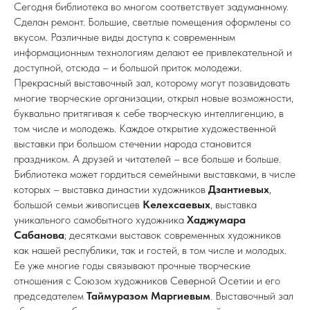
Сегодня библиотека во многом соответствует задуманному.
Сделан ремонт. Большие, светлые помещения оформлены со
вкусом. Различные виды доступа к современным
информационным технологиям делают ее привлекательной и
доступной, отсюда – и большой приток молодежи.
Прекрасный выставочный зал, которому могут позавидовать
многие творческие организации, открыл новые возможности,
буквально притягивая к себе творческую интеллигенцию, в
том числе и молодежь. Каждое открытие художественной
выставки при большом стечении народа становится
праздником. А друзей и читателей – все больше и больше.
Библиотека может гордиться семейными выставками, в числе
которых – выставка династии художников
Дзантиевых
,
большой семьи живописцев
Келехсаевых
, выставка
уникального самобытного художника
Хаджумара
Сабанова
; десятками выставок современных художников
как нашей республики, так и гостей, в том числе и молодых.
Ее уже многие годы связывают прочные творческие
отношения с Союзом художников Северной Осетии и его
председателем
Таймуразом Маргиевым
. Выставочный зал