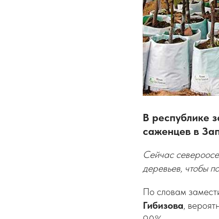
В республике з
саженцев в За
Сейчас североосе
деревьев, чтобы п
По словам замест
Гибизова
, вероят