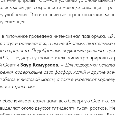
тов Минприроды РСО–А, в условиях установившейся с
ались меры для сохранности молодых саженцев – ре
чву удобрения. Эти интенсивные агротехнические мер
ту саженцев.
я в питомнике проведена интенсивная подкормка.
«В 
растут и развиваются, и им необходимы питательные 
ого прироста. Подобранные подкормки увеличат пр
50%, –
подчеркнул заместитель министра природных 
ой Осетии
Заур Камурзаев. –
Для подкормки использ
ения, содержащие азот, фосфор, калий и другие эле
побегов и листовой массы, а также укрепляют корневу
сть к стрессам».
ик обеспечивает саженцами всю Северную Осетию. Еж
выделяют около двухсот пятидесяти тысяч ростков. Н