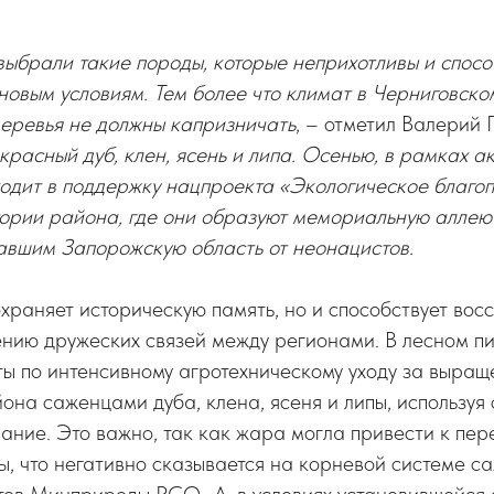
ыбрали такие породы, которые неприхотливы и спос
новым условиям. Тем более что климат в Черниговск
деревья не должны капризничать
, – отметил Валерий 
красный дуб, клен, ясень и липа. Осенью, в рамках 
ходит в поддержку нацпроекта «Экологическое благоп
тории района, где они образуют мемориальную аллею
авшим Запорожскую область от неонацистов.
охраняет историческую память, но и способствует во
ению дружеских связей между регионами. В лесном п
ы по интенсивному агротехническому уходу за выра
она саженцами дуба, клена, ясеня и липы, используя
ание. Это важно, так как жара могла привести к пер
, что негативно сказывается на корневой системе с