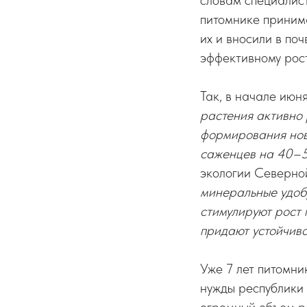
словам специалис
питомнике приним
их и вносили в по
эффективному рос
Так, в начале июн
растения активно 
формирования нов
саженцев на 40–
экологии Северн
минеральные удобр
стимулируют рост 
придают устойчиво
Уже 7 лет питомн
нужды республики 