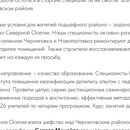
боты остаться в стороне специалисты не смогли. Все
вском районе.
ые условия для жителей подшефного района – задача
во Северной Осетии. Наши специалисты активно ра
 селениях Черниговка и Новополтавка ремонтируют 
отделке помещений. Также строители восстанавливаю
ют на каждую их просьбу.
направление – качество образования. Специалисты
итута повышения квалификации делились опытом с пе
йона. Провели целую серию дистанционных семинаров
еменных подходах к воспитанию, эффективных метода
6 учителей по четырем программам. Курс занятий дл
ая Осетия взяла шефство над Черниговским районом