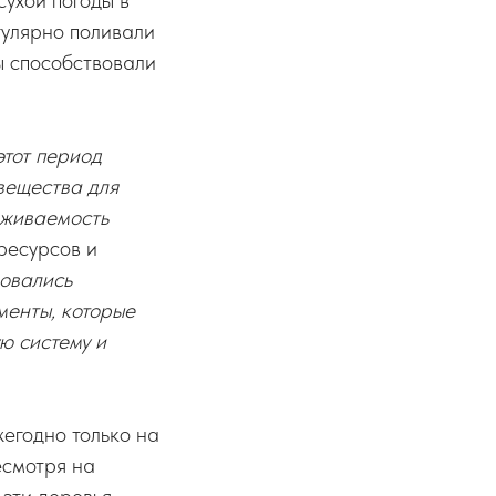
ухой погоды в
гулярно поливали
ы способствовали
этот период
вещества для
иживаемость
ресурсов и
овались
менты, которые
ю систему и
егодно только на
есмотря на