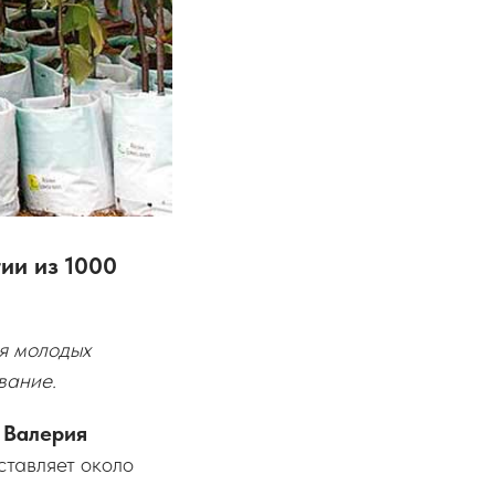
ии из 1000
я молодых
вание.
а
Валерия
оставляет около