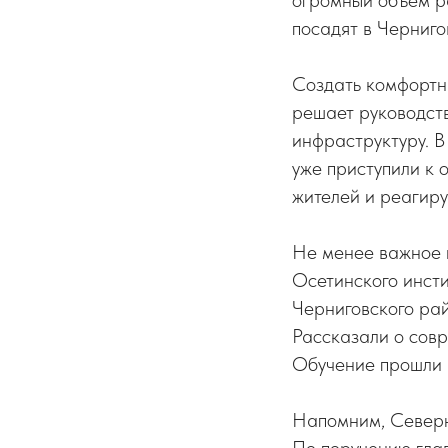
огромный объем ра
посадят в Черниго
Создать комфортн
решает руководст
инфраструктуру. В
уже приступили к 
жителей и реагиру
Не менее важное 
Осетинского инст
Черниговского ра
Рассказали о совр
Обучение прошли 2
Напомним, Северн