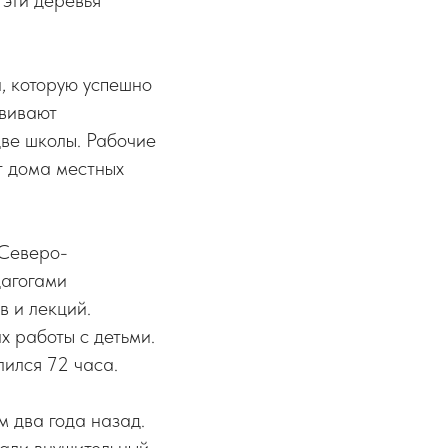
 эти деревья
, которую успешно
звивают
две школы. Рабочие
т дома местных
 Северо-
дагогами
 и лекций.
х работы с детьми.
ился 72 часа.
 два года назад.