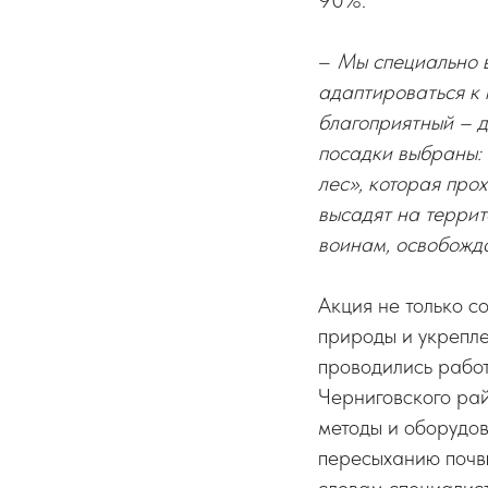
90%.
–
Мы специально в
адаптироваться к 
благоприятный – 
посадки выбраны: 
лес», которая про
высадят на терри
воинам, освобожд
Акция не только с
природы и укрепл
проводились работ
Черниговского рай
методы и оборудов
пересыханию почвы