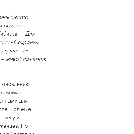
обны быстро
ом районе
Гибизов. –
Для
акции «Сохраним
олучие», их
 – живой памятник
сстановлению
итомнике
щенными для
 специальные
егреву и
аженцев. По