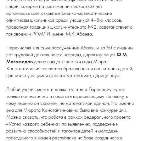
лицей, который на протяжении нескольких лет
организовывает открытые физико-математические
олимпиады школьников среди учащихся 4–8-х классов,
продолжая традиции школы-интерната №2, ходатайствует о
присвоении РФМЛИ имени М.К. Абаева.
Перечисляя в письме заслуженные Абаевым за 60 с лишним
лет трудовой деятельности награды, директор лицея
Ф.М.
Магомедов
делает акцент: все эти годы Мюрат
Константинович посвятил образованию и воспитанию детей,
привитию учащимся любви к математике, царице наук.
Любой ученик может и должен учиться. Взрослому нужно
только понимать это и помогать взрослеющему человеку, к
чему именно он склонен: не математикой единой. Но именно
она для Мюрата Константиновича была вне конкуренции.
Можно сказать, что работа в рамках федерального проекта
«Успех каждого ребенка» по выявлению, поддержке и
развитию способностей и талантов детей и молодежи,
проводимого в нашей республике на базе созданного в