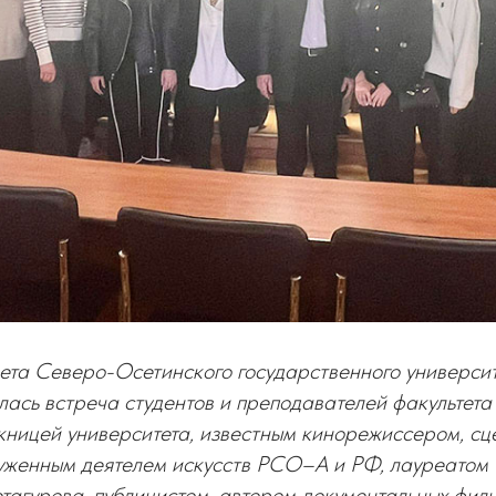
вета Северо-Осетинского государственного университ
лась встреча студентов и преподавателей факультета
кницей университета, известным кинорежиссером, сц
уженным деятелем искусств РСО–А и РФ, лауреатом 
етагурова, публицистом, автором документальных фил