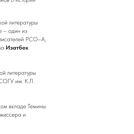
кой литературы
е – один из
 писателей РСО–А,
ова
Изатбек
ой литературы
СОГУ им. К.Л.
ком вкладе Темины
ежиссера и