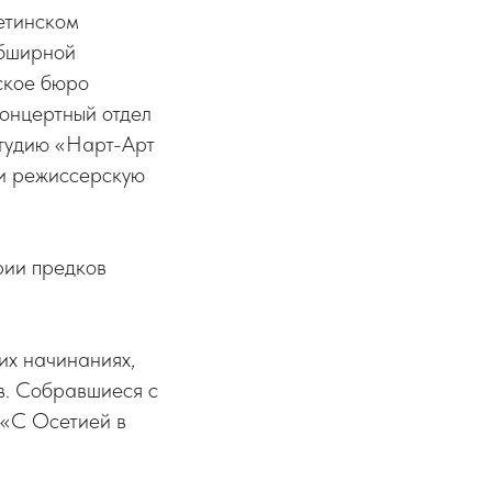
етинском
обширной
ское бюро
онцертный отдел
тудию «Нарт-Арт
 и режиссерскую
рии предков
их начинаниях,
в. Собравшиеся с
 «С Осетией в