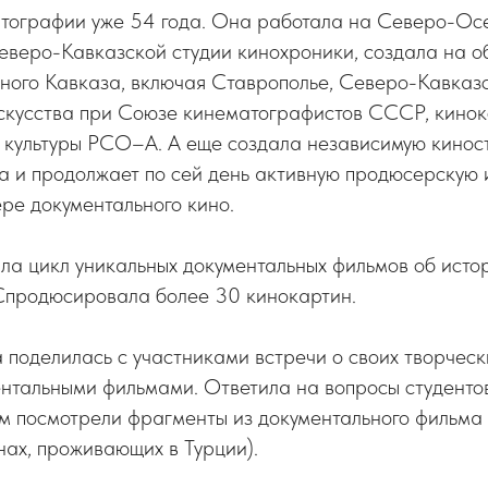
матографии уже 54 года. Она работала на Северо-Ос
Северо-Кавказской студии кинохроники, создала на 
ного Кавказа, включая Ставрополье, Северо-Кавказ
скусства при Союзе кинематографистов СССР, кинок
 культуры РСО–А. А еще создала независимую кинос
ла и продолжает по сей день активную продюсерскую
ере документального кино.
ла цикл уникальных документальных фильмов об исто
 Спродюсировала более 30 кинокартин.
поделилась с участниками встречи о своих творческ
ентальными фильмами. Ответила на вопросы студенто
м посмотрели фрагменты из документального фильма
нах, проживающих в Турции).