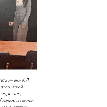
ета имени К.Л.
 осетинской
енаристом,
Государственной
ьмов о истории