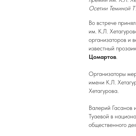
Осетии Теминой 
Во встрече принял
им. К.Л. Хетагуров
организаторов и 
известный прозаик
Цомартов
.
Организаторы мер
имени К.Л. Хетагу
Хетагурова.
Валерий Гасанов 
Туаевой в национа
общественного дея