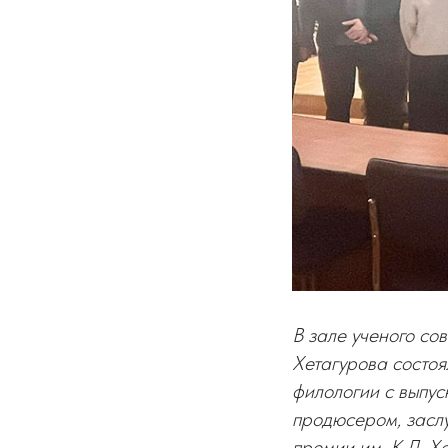
В зале ученого со
Хетагурова состоя
филологии с выпус
продюсером, засл
премии им. К.Л. Х