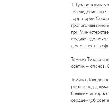
Т. Туаева в кине
телевидении, на 
территории Север
пропаганды кинои
при Министерстве
студия», где нача
деятельность в сф
Темина Туаева сня
осетин – аланов.
Темина Давидовна 
работе над докум
большим интересо
сердце» (об осети