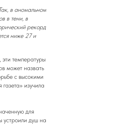
Так, в аномальном
 в тени, в
торический рекорд
ется ниже 27 и
, эти температуры
ов может назвать
орьбе с высокими
 газета» изучила
значенную для
ы устроили душ на