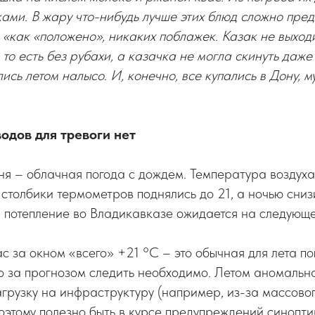
ами. В жару что-нибудь лучше этих блюд сложно пред
 «как «положено», никаких поблажек. Казак не выход
то есть без рубахи, а казачка не могла скинуть даже
ись летом налысо. И, конечно, все купались в Дону, 
одов для тревоги нет
ня – облачная погода с дождем. Температура воздуха
 столбики термометров поднялись до 21, а ночью сниз
, потепление во Владикавказе ожидается на следующе
ас за окном «всего» +21 °C – это обычная для лета по
Но за прогнозом следить необходимо. Летом аномальн
грузку на инфраструктуру (например, из-за массово
оэтому полезно быть в курсе предупреждений синопти