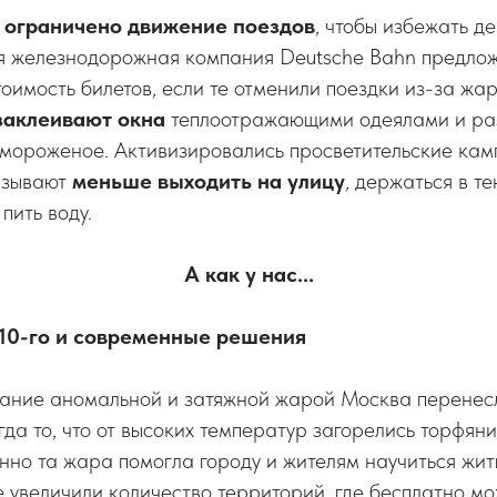
о
ограничено движение поездов
, чтобы избежать 
я железнодорожная компания Deutsche Bahn предло
оимость билетов, если те отменили поездки из-за жар
заклеивают окна
теплоотражающими одеялами и ра
 мороженое. Активизировались просветительские камп
изывают
меньше выходить на улицу
, держаться в те
пить воду.
А как у нас...
10-го и современные решения
ание аномальной и затяжной жарой Москва перенесл
гда то, что от высоких температур загорелись торфяни
нно та жара помогла городу и жителям научиться жи
це увеличили количество территорий, где бесплатно мо