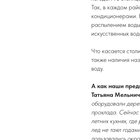
Так, в каждом рай
кондиционерами. 
распылением воды.
искусственных вод
Что касается стол
также наличия на
воду.
А как наши пред
Татьяна Мельни
оборудовали дерев
прохлада. Сейчас 
летних кухнях, где
лед не таял годам
пользовались окро