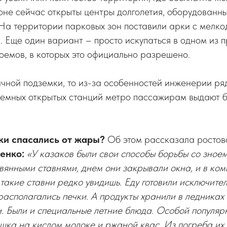
оне сейчас открыты центры долголетия, оборудованн
На территории парковых зон поставили арки с мелк
 Еще один вариант – просто искупаться в одном из 
оемов, в которых это официально разрешено.
ичной подземки, то из-за особенностей инженерии ря
земных открытых станций метро пассажирам выдают 
ки спасались от жары?
Об этом рассказала ростов
ченко:
«У казаков были свои способы борьбы со зное
янными ставнями, днем они закрывали окна, и в ко
такие ставни редко увидишь. Еду готовили исключител
 располагались печки. А продукты хранили в ледниках 
и. Были и специальные летние блюда. Особой популяр
шка на кислом молоке и ржаной квас. Из погреба их 