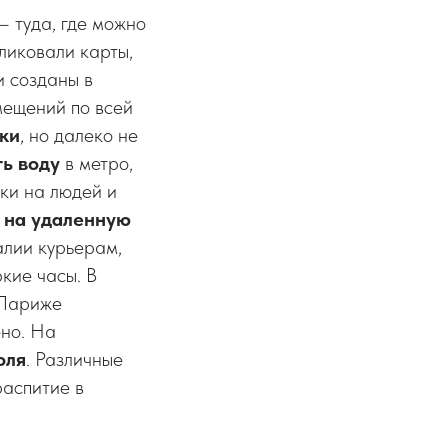
– туда, где можно
бликовали карты,
и созданы в
мещений по всей
ки
, но далеко не
ь воду
в метро,
зки на людей и
 на удаленную
алии курьерам,
кие часы. В
 Париже
ено. На
оля
. Различные
распитие в