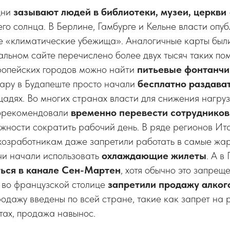
дни
зазывают людей в библиотеки, музеи, церкви
его солнца. В Берлине, Гамбурге и Кельне власти опу
е «климатические убежища». Аналогичные карты был
альном сайте перечислено более двух тысяч таких по
вропейских городов можно найти
питьевые фонтанчи
жару в Будапеште просто начали
бесплатно
раздават
щадях. Во многих странах власти для снижения нагру
порекомендовали
временно перевести сотрудников
жности сократить рабочий день. В ряде регионов Ит
хозработникам даже запретили работать в самые жар
и начали использовать
охлаждающие жилеты
. А в
ься в канале Сен-Мартен
, хотя обычно это запрещ
во французской столице
запретили продажу алког
одажу введены по всей стране, такие как запрет на 
тах, продажа навынос.