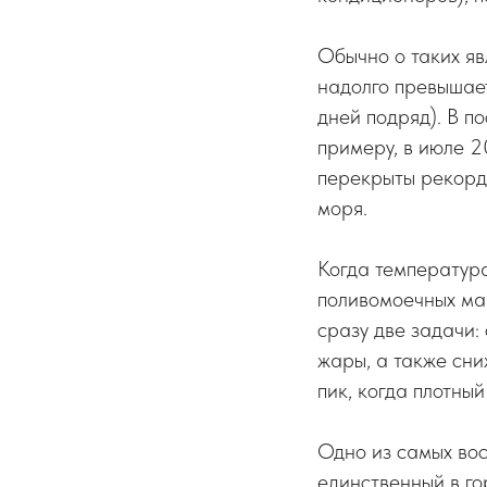
Обычно о таких яв
надолго превышае
дней подряд). В п
примеру, в июле 2
перекрыты рекорды
моря.
Когда температур
поливомоечных маш
сразу две задачи:
жары, а также сни
пик, когда плотны
Одно из самых во
единственный в го