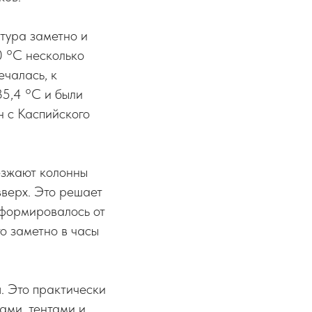
атура заметно и
0 °C несколько
ечалась, к
35,4 °C и были
н с Каспийского
езжают колонны
вверх. Это решает
еформировалось от
о заметно в часы
. Это практически
ами, тентами и