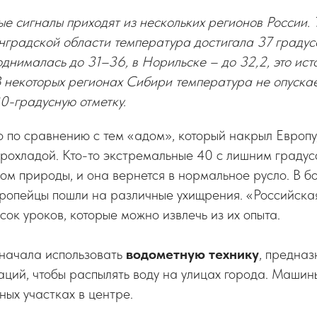
ые сигналы приходят из нескольких регионов России. 
градской области температура достигала 37 градусов
днималась до 31–36, в Норильске – до 32,2, это ис
 В некоторых регионах Сибири температура не опуска
0-градусную отметку.
о по сравнению с тем «адом», который накрыл Европу
прохладой. Кто-то экстремальные 40 с лишним градус
м природы, и она вернется в нормальное русло. В б
ропейцы пошли на различные ухищрения. «Российская
сок уроков, которые можно извлечь из их опыта.
начала использовать
водометную технику
, предна
ций, чтобы распылять воду на улицах города. Машин
ых участках в центре.