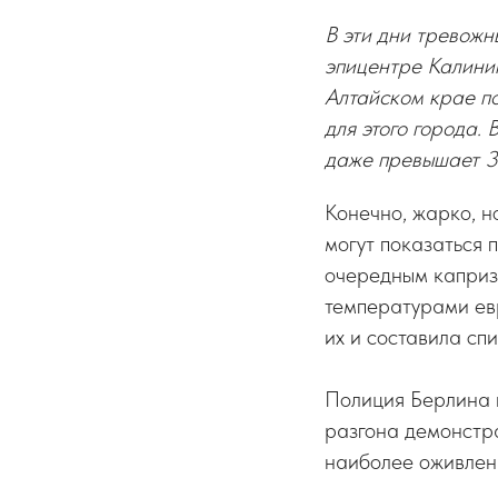
В эти дни тревожн
эпицентре Калинин
Алтайском крае по
для этого города.
даже превышает 3
Конечно, жарко, н
могут показаться 
очередным капризо
температурами ев
их и составила спи
Полиция Берлина 
разгона демонстра
наиболее оживленн