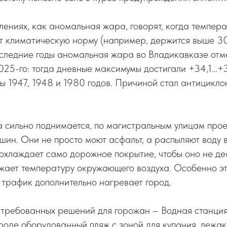
лениях, как аномальная жара, говорят, когда темпер
т климатическую норму (например, держится выше 3
оследние годы аномальная жара во Владикавказе отм
025-го: тогда дневные максимумы достигали +34,1…+
 1947, 1948 и 1980 годов. Причиной стал антицикло
а сильно поднимается, по магистральным улицам про
ин. Они не просто моют асфальт, а распыляют воду 
 охлаждает само дорожное покрытие, чтобы оно не д
жает температуру окружающего воздуха. Особенно эт
й трафик дополнительно нагревает город.
стребованных решений для горожан – Водная станция
роде оборудованный пляж с зоной для купания, лежак