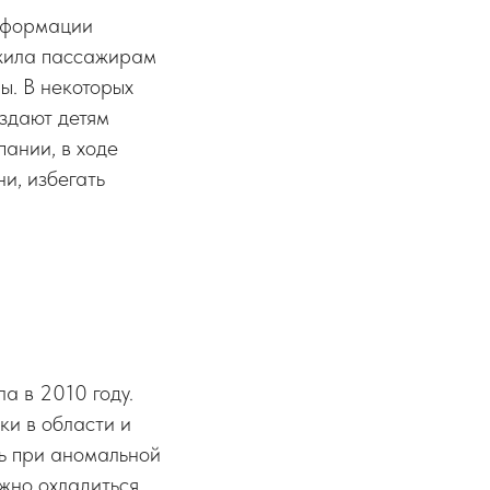
деформации
жила пассажирам
ы. В некоторых
здают детям
ании, в ходе
ни, избегать
а в 2010 году.
ки в области и
ть при аномальной
жно охладиться.