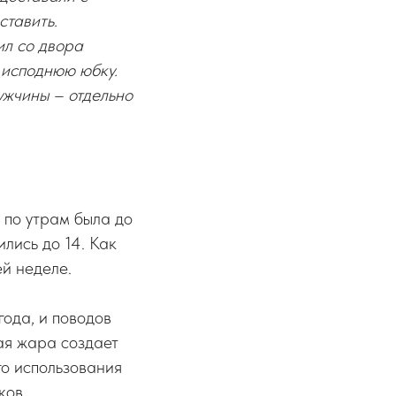
ставить.
ил со двора
 исподнюю юбку.
мужчины – отдельно
 по утрам была до
ились до 14. Как
й неделе.
года, и поводов
ая жара создает
го использования
ков.