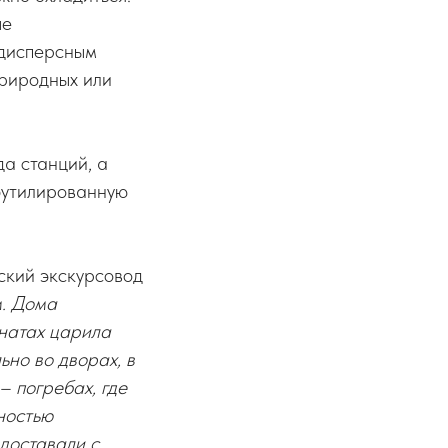
ые
одисперсным
природных или
да станций, а
бутилированную
ский экскурсовод
м. Дома
мнатах царила
ьно во дворах, в
– погребах, где
ностью
доставали с