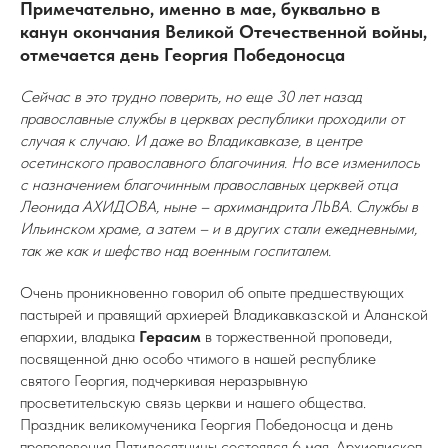
Примечательно, именно в мае, буквально в
канун окончания Великой Отечественной войны,
отмечается день Георгия Победоносца
Сейчас в это трудно поверить, но еще 30 лет назад
православные службы в церквах республики проходили от
случая к случаю. И даже во Владикавказе, в центре
осетинского православного благочиния. Но все изменилось
с назначением благочинным православных церквей отца
Леонида АХИДОВА, ныне – архимандрита ЛЬВА. Службы в
Ильинском храме, а затем – и в других стали ежедневными,
так же как и шефство над военным госпиталем.
Очень проникновенно говорил об опыте предшествующих
пастырей и правящий архиерей Владикавказской и Аланской
епархии, владыка
Герасим
в торжественной проповеди,
посвященной дню особо чтимого в нашей республике
святого Георгия, подчеркивая неразрывную
просветительскую связь церкви и нашего общества.
Праздник великомученика Георгия Победоносца и день
преполовения Пятидесятницы состоялся 6 мая. Архиепископ