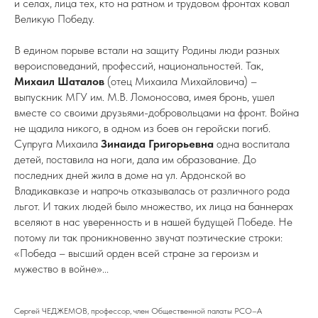
и селах, лица тех, кто на ратном и трудовом фронтах ковал
Великую Победу.
В едином порыве встали на защиту Родины люди разных
вероисповеданий, профессий, национальностей. Так,
Михаил Шаталов
(отец Михаила Михайловича) –
выпускник МГУ им. М.В. Ломоносова, имея бронь, ушел
вместе со своими друзьями-добровольцами на фронт. Война
не щадила никого, в одном из боев он геройски погиб.
Супруга Михаила
Зинаида Григорьевна
одна воспитала
детей, поставила на ноги, дала им образование. До
последних дней жила в доме на ул. Ардонской во
Владикавказе и напрочь отказывалась от различного рода
льгот. И таких людей было множество, их лица на баннерах
вселяют в нас уверенность и в нашей будущей Победе. Не
потому ли так проникновенно звучат поэтические строки:
«Победа – высший орден всей стране за героизм и
мужество в войне»...
Сергей ЧЕДЖЕМОВ, профессор, член Общественной палаты РСО–А