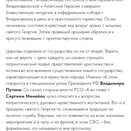
Владикавказский и Аланский Герасим совершил
Божественную литургию в кафедральном соборе г.
Владикавказа в день его престольного торжества. По ее
окончании состоялся крестный ход вокруг храма с мощами
святого Георгия. Затем правящий архиерей обратился к
присутствовавшим с архипастырским словом.
Церковь отделена от государства, но не от людей. Верить
или не верить – дело каждого, но наивно отрицать
патриотический подвиг представителей христианства и
ислама во все времена существования нашего государства,
характеризующегося единством народа. Именно об этом
говорится в специальном указе Президента РФ
Владимира
Путина
. Со своей стороны власти РСО–А во главе с
Сергеем Меняйло
чутко относятся к вопросам
патриотического, духовно-нравственного воспитания. Вот и в
праздник святого Георгия по сложившейся традиции он
посетил службу. Впрочем, часто появляется на всех значимых
мероприятиях и в тылу, и на фронте, в зоне СВО – без
формализма, что называется, вне протокола.