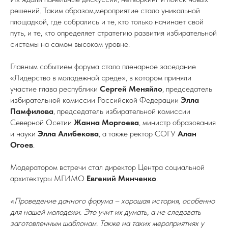
решений. Таким образом,мероприятие стало уникальной
площадкой, где собрались и те, кто только начинает свой
путь, и те, кто определяет стратегию развития избирательной
системы на самом высоком уровне.
Главным событием форума стало пленарное заседание
«Лидерство в молодежной среде», в котором приняли
участие глава республики
Сергей Меняйло
, председатель
избирательной комиссии Российской Федерации
Элла
Памфилова
, председатель избирательной комиссии
Северной Осетии
Жанна Моргоева
, министр образования
и науки
Элла Алибекова
, а также ректор СОГУ
Алан
Огоев
.
Модератором встречи стал директор Центра социальной
архитектуры МГИМО
Евгений Минченко
.
«Проведение данного форума – хорошая история, особенно
для нашей молодежи. Это учит их думать, а не следовать
заготовленным шаблонам. Также на таких мероприятиях у