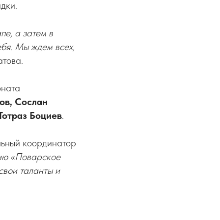
дки.
е, а затем в
ебя. Мы ждем всех,
атова.
оната
ов, Сослан
Тотраз Боциев
.
льный координатор
ию «Поварское
свои таланты и