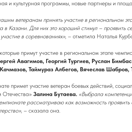
ая и культурная программы, новые партнеры и площа
шим ветеранам принять участие в региональном этап
 в Казани. Для них это хороший стимул – проявить с
 участие в соревнованиях»,
– отметила Наталья Курб
которые примут участие в региональном этапе чемпи
ергей Авагимов, Георгий Тургиев, Руслан Бимбас
 Качмазов, Таймураз Албегов, Вячеслав Шабров, 
ате примет участие ветеран боевых действий, социа
и Отечества»
Залина Бутаева.
«Выбрала компетенц
чемпионате рассматриваю как возможность проявить 
терство»
, – сказала она.