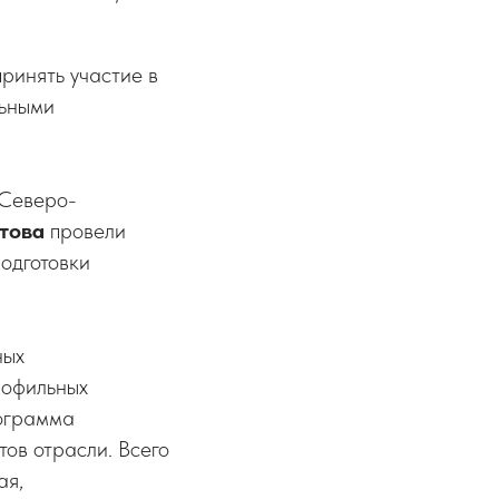
ринять участие в
льными
 Северо-
това
провели
одготовки
ных
рофильных
рограмма
тов отрасли. Всего
ая,