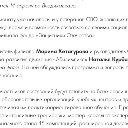
тся 14 апреля во Владикавказе.
ионату уже началась, и у ветеранов СВО, желающих п
 еще время и возможность связаться со своими социа
илиала фонда «Защитники Отечества».
итель филиала
Марина Хетагурова
и руководитель
ра развития движения «Абилимпикс»
Наталья Курба
на фото
). На ней обсуждались программа и вопросы п
внованию.
 участников состязаний будут готовить на базе различ
 образовательных организаций, учебных центров и п
спечивая им практикоориентированное обучение. П
ет интенсивные тренировки, мастер-классы от экспер
онального этапа 45 компетенций, расширенная делов