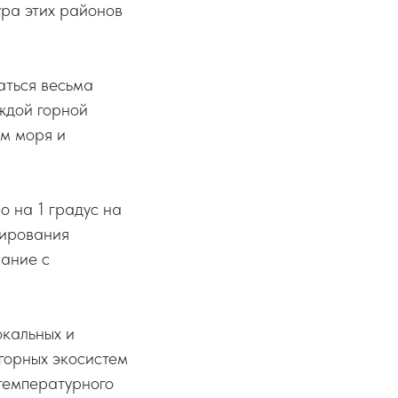
ура этих районов
аться весьма
ждой горной
ем моря и
 на 1 градус на
зирования
вание с
окальных и
горных экосистем
температурного