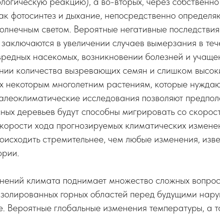
иологическую реакцию), а во-вторых, через собственн
как фотосинтез и дыхание, непосредственно определя
олнечным светом. Вероятные негативные последствия
 заключаются в увеличении случаев вымерзания в те
вредных насекомых, возникновении болезней и учаще
нии количества вызревающих семян и слишком высок
х некоторым многолетним растениям, которые нуждаю
алеоклиматические исследования позволяют предполо
ных деревьев будут способны мигрировать со скорос
корости хода прогнозируемых климатических изменен
роисходить стремительнее, чем любые изменения, изв
ории.
нений климата поднимает множество сложных вопрос
золированных горных областей перед будущими нар
. Вероятные глобальные изменения температуры, а т