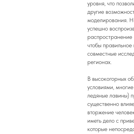
уровня, что позво
другие возможност
моделирования. Не
успешно воспроиз
распространение р
чтобы правильное
совместные исслед
регионах.
В высокогорных о
условиями, многие
ледяные лавины) 
существенно влияе
вторжение человек
иметь дело с при
которые непосред