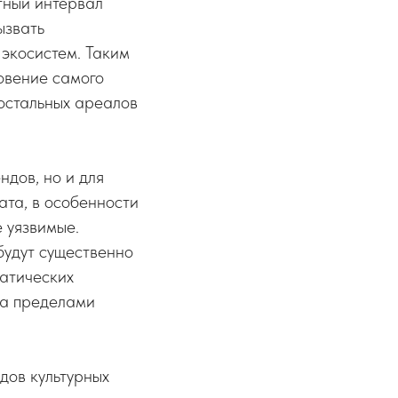
тный интервал
ызвать
 экосистем. Таким
овение самого
остальных ареалов
ндов, но и для
ата, в особенности
 уязвимые.
будут существенно
матических
 за пределами
дов культурных