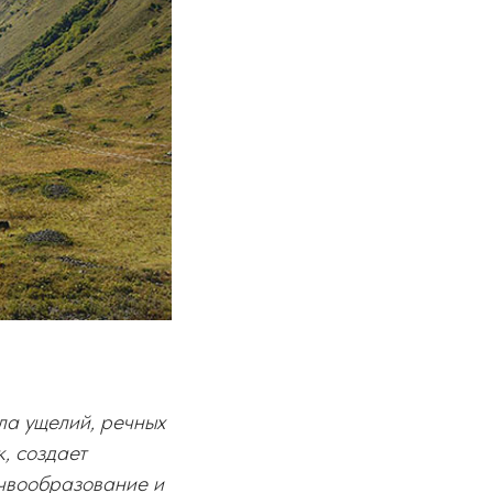
ла ущелий, речных
, создает
очвообразование и