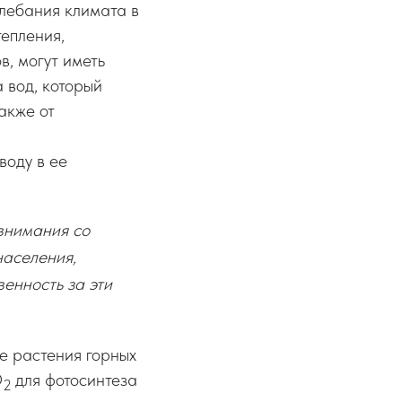
лебания климата в
епления,
, могут иметь
 вод, который
акже от
воду в ее
 внимания со
населения,
венность за эти
е растения горных
О
для фотосинтеза
2