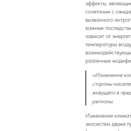
эффекты, являющие
сочетании с ожида
вызванного антроп
важные последстви
зависит от энерге
температуры возду
взаимодействующих
различных модифи
«Изменение кли
стороны населе
живущего в пред
регионы.
Изменения климата
экосистем двумя п