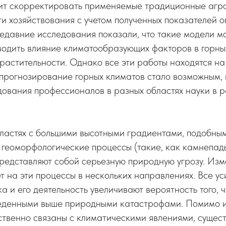
лит скорректировать применяемые традиционные агро
и хозяйствования с учетом полученных показателей 
давние исследования показали, что такие модели мо
водить влияние климатообразующих факторов в горны
астительности. Однако все эти работы находятся на 
 прогнозирование горных климатов стало возможным,
ования профессионалов в разных областях науки в р
бластях с большими высотными градиентами, подобн
 геоморфологические процессы (такие, как камнепады
представляют собой серьезную природную угрозу. Из
т на эти процессы в нескольких направлениях. Все 
а и его деятельность увеличивают вероятность того, 
веденными выше природными катастрофами. Помимо 
ственно связаны с климатическими явлениями, сущес