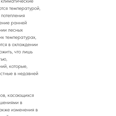
о климатические
ются температурой,
 потепления
чение ранней
нии лесных
их температурах,
тся в охлаждении
жить, что лишь
тью,
ий, которые,
естные в недавней
ов, касающихся
ушениями в
акже изменения в