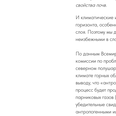
свойства почв.
И климатические 
горизонта, особен
слоя. Поэтому мы 
неизбежными в сло
По данным Всемир
комиссии по проб
северном полушари
климате горных об
выводу, что «антр
процесс будет про
парниковых газов 
убедительные свид
антропогенными и