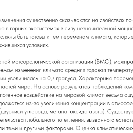
изменения существенно сказываются на свойствах по
но в горных экосистемах в силу незначительной мощно
должны быть готовы к тем переменам климата, которы
жившихся условиях.
ной метеорологической организации (ВМО), межпра
лемам изменения климата средняя годовая температу
и увеличилась на 0,7 градуса. Характерные перемен
ластей мира. На основе результатов наблюдений ком
опогенное воздействие на мировой климат весьма ощу
должаться из-за увеличения концентрации в атмосфе
(двуокиси углерода, метана, оксида азота). Существу
етельства глобального потепления, вызванного естест
ли теми и другими факторами. Оценка климатических