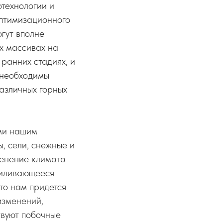
технологии и
оптимизационного
гут вполне
х массивах на
ранних стадиях, и
 необходимы
азличных горных
ыми нашим
, сели, снежные и
менение климата
усиливающееся
что нам придется
изменений,
твуют побочные