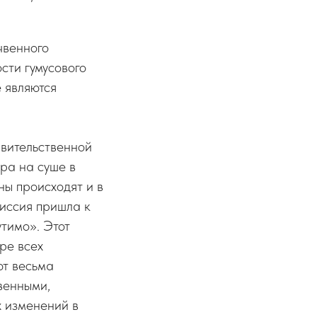
чвенного
сти гумусового
е являются
вительственной
ра на суше в
ы происходят и в
иссия пришла к
тимо». Этот
ре всех
ют весьма
венными,
 изменений в