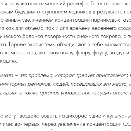
ся результатом изменений рельефа. Естественные ко
емым будущим отступанием ледников в результате пот
огенным увеличением концентрации парниковых газов
я как для объема, так и для времени весеннего схода
тического баланса поверхности снежного покрова, а т
ха. Горные экосистемы объединяют в себе множество
 компонентов, включая почву, флору, фауну, воздух и 
кациях.
мата – это проблема, которая требует пристального
ния горных регионов, людей, посещающих эти места, 
горьях, а также органов управления, несущих ответст
 могут воздействовать на дикорастущие и культурны
утями: во-первых, через увеличение концентрации С