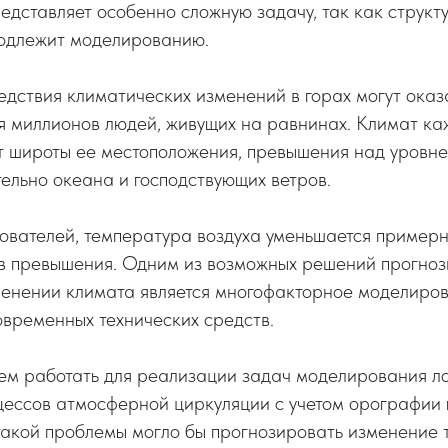
едставляет особенно сложную задачу, так как структ
подлежит моделированию.
ледствия климатических изменений в горах могут оказ
я миллионов людей, живущих на равнинах. Климат ка
т широты ее местоположения, превышения над уровн
ельно океана и господствующих ветров.
вателей, температура воздуха уменьшается примерно
в превышения. Одним из возможных решений прогно
менении климата является многофакторное моделиро
временных технических средств.
ем работать для реализации задач моделирования л
цессов атмосферной циркуляции с учетом орографии 
такой проблемы могло бы прогнозировать изменение 