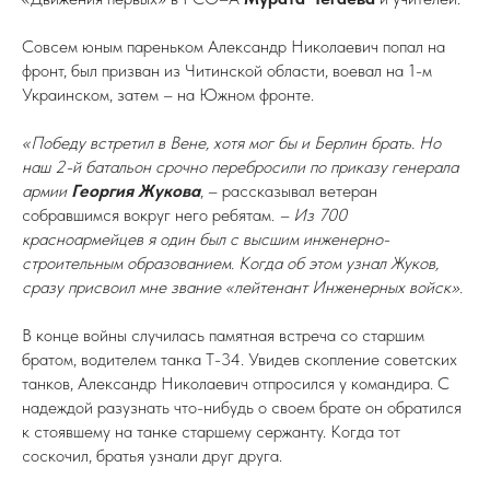
Совсем юным пареньком Александр Николаевич попал на
фронт, был призван из Читинской области, воевал на 1-м
Украинском, затем – на Южном фронте.
«Победу встретил в Вене, хотя мог бы и Берлин брать. Но
наш 2-й батальон срочно перебросили по приказу генерала
армии
Георгия Жукова
, – рассказывал ветеран
собравшимся вокруг него ребятам.
– Из 700
красноармейцев я один был с высшим инженерно-
строительным образованием. Когда об этом узнал Жуков,
сразу присвоил мне звание «лейтенант Инженерных войск».
В конце войны случилась памятная встреча со старшим
братом, водителем танка Т-34. Увидев скопление советских
танков, Александр Николаевич отпросился у командира. С
надеждой разузнать что-нибудь о своем брате он обратился
к стоявшему на танке старшему сержанту. Когда тот
соскочил, братья узнали друг друга.