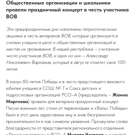
Общественные организации и школьники
провели праздничный концерт в честь участника
ВОВ
Эти предпраздничные дни наполнены патриотическими
акциями в честь ветеранов ВОВ, которые организуются
силами учащихся школ и общественных организаций в
местах их проживания. В нашей республике – считанное
число участников ВОВ, и один из них – Александр
Николаевич Варламов, который в августе отметит свое 100-
летие.
В канун 80-летия Победы и в честь предстоящего векового
юбилея учащиеся СОШ № 7 и Союз детских и
подростковых организаций РСО–А (председатель
–
Жанна
Маргиева
) провели для ветерана праздничный концерт.
Песни военных лет, стихи от первоклашек и «Вальс Победы»
были в этот день адресованы ему в знак безграничной
признательности и как символы уважения. Прозвучали слова
благодарности от представителя регионального отделения
«Движения первых» в РСО–А
Мурата Чегаева
и учителей.