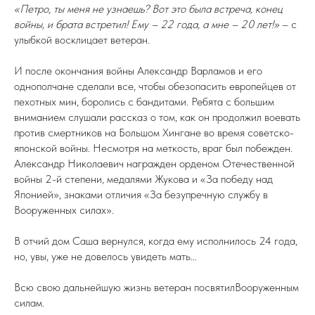
«Петро, ты меня не узнаешь? Вот это была встреча, конец
войны, и брата встретил! Ему – 22 года, а мне – 20 лет!»
– с
улыбкой восклицает ветеран.
И после окончания войны Александр Варламов и его
однополчане сделали все, чтобы обезопасить европейцев от
пехотных мин, боролись с бандитами. Ребята с большим
вниманием слушали рассказ о том, как он продолжил воевать
против смертников на Большом Хингане во время советско-
японской войны. Несмотря на меткость, враг был побежден.
Александр Николаевич награжден орденом Отечественной
войны 2-й степени, медалями Жукова и «За победу над
Японией», знаками отличия «За безупречную службу в
Вооруженных силах».
В отчий дом Саша вернулся, когда ему исполнилось 24 года,
но, увы, уже не довелось увидеть мать…
Всю свою дальнейшую жизнь ветеран посвятилВооруженным
силам.