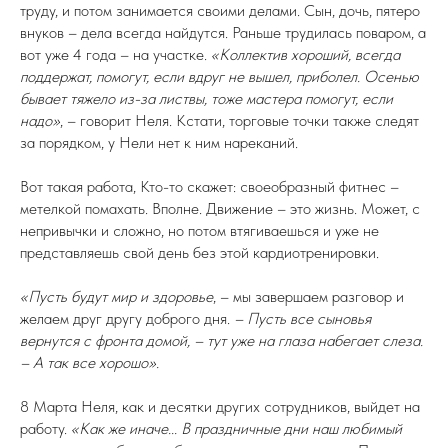
труду, и потом занимается своими делами. Сын, дочь, пятеро
внуков – дела всегда найдутся. Раньше трудилась поваром, а
вот уже 4 года – на участке.
«Коллектив хороший, всегда
поддержат, помогут, если вдруг не вышел, приболел. Осенью
бывает тяжело из-за листвы, тоже мастера помогут, если
надо»
, – говорит Неля. Кстати, торговые точки также следят
за порядком, у Нели нет к ним нареканий.
Вот такая работа, Кто-то скажет: своеобразный фитнес –
метелкой помахать. Вполне. Движение – это жизнь. Может, с
непривычки и сложно, но потом втягиваешься и уже не
представляешь свой день без этой кардиотренировки.
«Пусть будут мир и здоровье
, – мы завершаем разговор и
желаем друг другу доброго дня.
– Пусть все сыновья
вернутся с фронта домой, – тут уже на глаза набегает слеза.
– А так все хорошо».
8 Марта Неля, как и десятки других сотрудников, выйдет на
работу.
«Как же иначе... В праздничные дни наш любимый