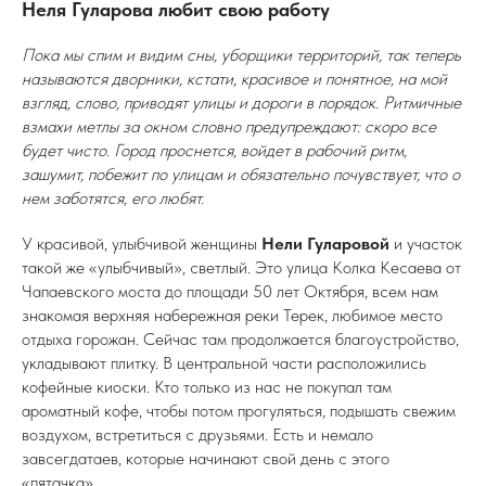
Неля Гуларова любит свою работу
Пока мы спим и видим сны, уборщики территорий, так теперь
называются дворники, кстати, красивое и понятное, на мой
взгляд, слово, приводят улицы и дороги в порядок. Ритмичные
взмахи метлы за окном словно предупреждают: скоро все
будет чисто. Город проснется, войдет в рабочий ритм,
зашумит, побежит по улицам и обязательно почувствует, что о
нем заботятся, его любят.
У красивой, улыбчивой женщины
Нели Гуларовой
и участок
такой же «улыбчивый», светлый. Это улица Колка Кесаева от
Чапаевского моста до площади 50 лет Октября, всем нам
знакомая верхняя набережная реки Терек, любимое место
отдыха горожан. Сейчас там продолжается благоустройство,
укладывают плитку. В центральной части расположились
кофейные киоски. Кто только из нас не покупал там
ароматный кофе, чтобы потом прогуляться, подышать свежим
воздухом, встретиться с друзьями. Есть и немало
завсегдатаев, которые начинают свой день с этого
«пятачка».