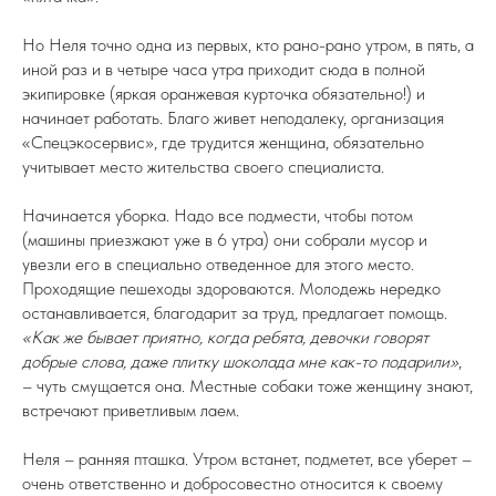
Но Неля точно одна из первых, кто рано-рано утром, в пять, а
иной раз и в четыре часа утра приходит сюда в полной
экипировке (яркая оранжевая курточка обязательно!) и
начинает работать. Благо живет неподалеку, организация
«Спецэкосервис», где трудится женщина, обязательно
учитывает место жительства своего специалиста.
Начинается уборка. Надо все подмести, чтобы потом
(машины приезжают уже в 6 утра) они собрали мусор и
увезли его в специально отведенное для этого место.
Проходящие пешеходы здороваются. Молодежь нередко
останавливается, благодарит за труд, предлагает помощь.
«Как же бывает приятно, когда ребята, девочки говорят
добрые слова, даже плитку шоколада мне как-то подарили»
,
– чуть смущается она. Местные собаки тоже женщину знают,
встречают приветливым лаем.
Неля – ранняя пташка. Утром встанет, подметет, все уберет –
очень ответственно и добросовестно относится к своему