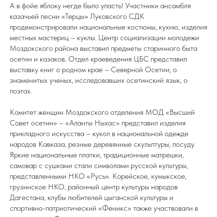
А в фойе яблоку негде было упасть! Участники ансамбля
казачьей песни «Терцы» Луковского СДК
продемонстрировали национальные костюмы, кухню, изделия
местных мастериц – куклы. Центр социализации молодежи
Моздокского района выставил предметы старинного быта
осетин и казаков. Отдел краеведения ЦБС представил
выставку книг о родном крае – Северной Осетии, о
знаменитых ученых, исследовавших осетинский язык, о
поэтах.
Комитет женщин Моздокского отделения МОД «Высший
Совет осетин» – «Аланты Ныхас» представил изделия
прикладного искусства – кукол в национальной одежде
народов Кавказа, резные деревянные скульптуры, посуду.
Яркие национальные платки, традиционные матрешки,
самовар с сушками стали символами русской культуры,
представленными НКО «Русь». Корейское, кумыкское,
грузинское НКО, районный центр культуры народов
Дагестана, клубы любителей цыганской культуры и
спортивно-патриотический «Феникс» также участвовали в