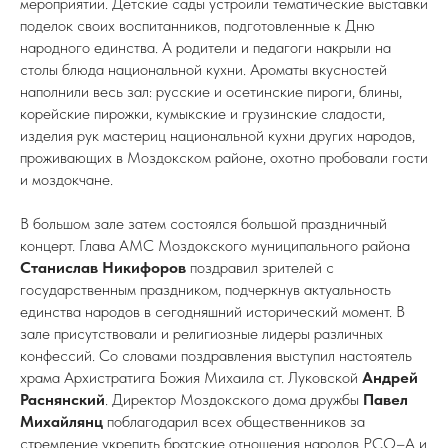
мероприятии. Детские сады устроили тематические выставки
поделок своих воспитанников, подготовленные к Дню
народного единства. А родители и педагоги накрыли на
столы блюда национальной кухни. Ароматы вкусностей
наполнили весь зал: русские и осетинские пироги, блины,
корейские пирожки, кумыкские и грузинские сладости,
изделия рук мастериц национальной кухни других народов,
проживающих в Моздокском районе, охотно пробовали гости
и моздокчане.
В большом зале затем состоялся большой праздничный
концерт. Глава АМС Моздокского муниципального района
Станислав Никифоров
поздравил зрителей с
государственным праздником, подчеркнув актуальность
единства народов в сегодняшний исторический момент. В
зале присутствовали и религиозные лидеры различных
конфессий. Со словами поздравления выступил настоятель
храма Архистратига Божия Михаила ст. Луковской
Андрей
Раснянский
. Директор Моздокского дома дружбы
Павел
Михайлянц
поблагодарил всех общественников за
стремление укрепить братские отношения народов РСО–А и